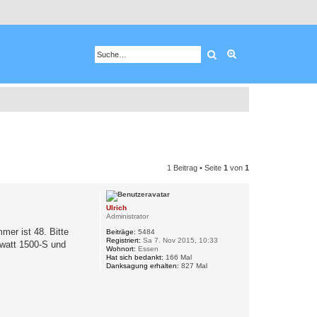
Suche
Erweiterte Suche
1 Beitrag • Seite
1
von
1
Ulrich
Administrator
mer ist 48. Bitte
Beiträge:
5484
Registriert:
Sa 7. Nov 2015, 10:33
owatt 1500-S und
Wohnort:
Essen
Hat sich bedankt:
166 Mal
Danksagung erhalten:
827 Mal