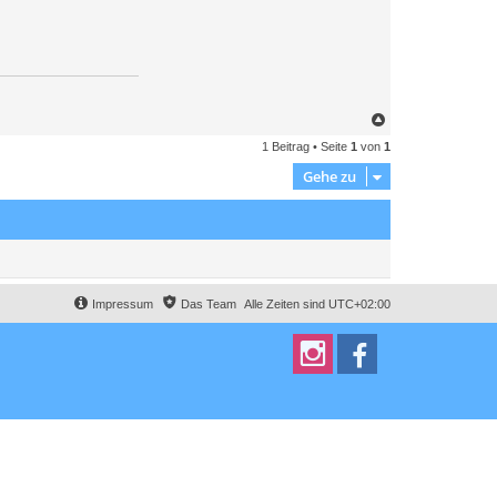
N
a
1 Beitrag • Seite
1
von
1
c
h
Gehe zu
o
b
e
n
Impressum
Das Team
Alle Zeiten sind
UTC+02:00