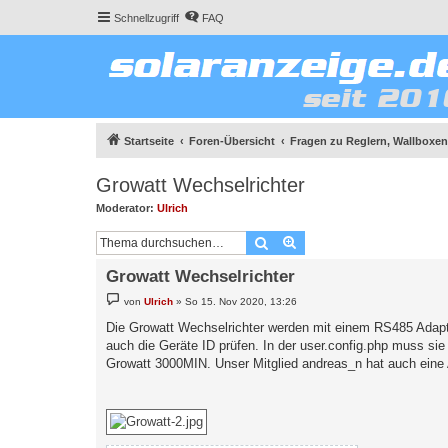
Schnellzugriff
FAQ
Startseite
Foren-Übersicht
Fragen zu Reglern, Wallboxen
Growatt Wechselrichter
Moderator:
Ulrich
Suche
Erweiterte Suche
Growatt Wechselrichter
B
von
Ulrich
»
So 15. Nov 2020, 13:26
e
i
Die Growatt Wechselrichter werden mit einem RS485 Adapte
t
auch die Geräte ID prüfen. In der user.config.php muss s
r
a
Growatt 3000MIN. Unser Mitglied andreas_n hat auch eine 
g