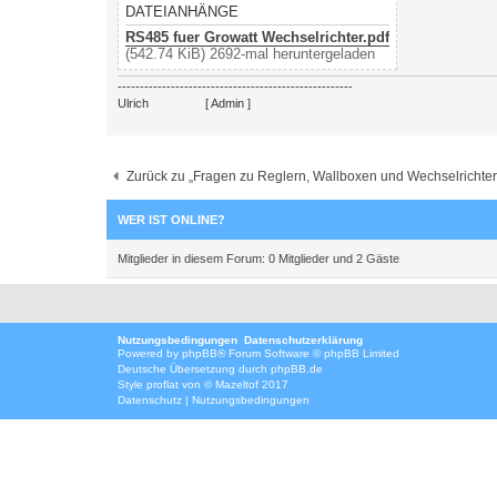
DATEIANHÄNGE
RS485 fuer Growatt Wechselrichter.pdf
(542.74 KiB) 2692-mal heruntergeladen
-----------------------------------------------------
Ulrich
. . . . . . . .
[ Admin ]
Zurück zu „Fragen zu Reglern, Wallboxen und Wechselrichter
WER IST ONLINE?
Mitglieder in diesem Forum: 0 Mitglieder und 2 Gäste
Nutzungsbedingungen
Datenschutzerklärung
Powered by
phpBB
® Forum Software © phpBB Limited
Deutsche Übersetzung durch
phpBB.de
Style
proflat
von ©
Mazeltof
2017
Datenschutz
|
Nutzungsbedingungen