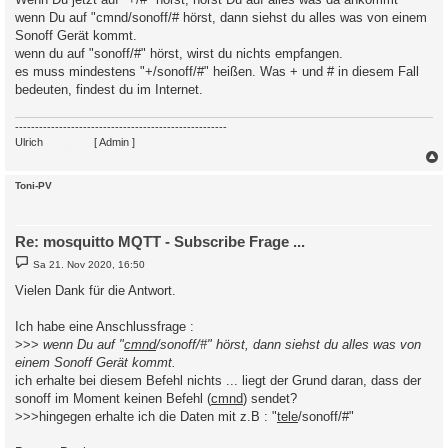
g
wenn Du auf "cmnd/sonoff/# hörst, dann siehst du alles was von einem
Sonoff Gerät kommt.
wenn du auf "sonoff/#" hörst, wirst du nichts empfangen.
es muss mindestens "+/sonoff/#" heißen. Was + und # in diesem Fall
bedeuten, findest du im Internet.
-----------------------------------------------------
Ulrich
. . . . . . . .
[ Admin ]
c
Toni-PV
Re: mosquitto MQTT - Subscribe Frage ...
B
Sa 21. Nov 2020, 16:50
e
i
Vielen Dank für die Antwort.
t
r
a
Ich habe eine Anschlussfrage :
g
>>>
wenn Du auf "
cmnd
/sonoff/#" hörst, dann siehst du alles was von
einem Sonoff Gerät kommt.
ich erhalte bei diesem Befehl nichts ... liegt der Grund daran, dass der
sonoff im Moment keinen Befehl (
cmnd
) sendet?
>>>hingegen erhalte ich die Daten mit z.B : "
tele
/sonoff/#"