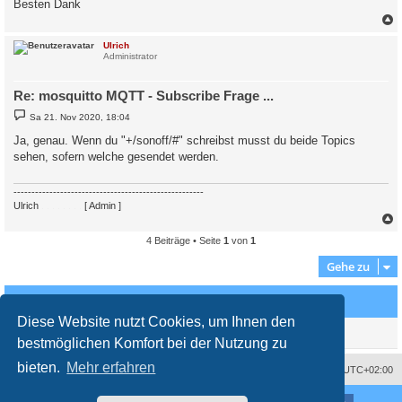
Besten Dank
c
Ulrich
Administrator
Re: mosquitto MQTT - Subscribe Frage ...
B
Sa 21. Nov 2020, 18:04
e
i
Ja, genau. Wenn du "+/sonoff/#" schreibst musst du beide Topics
t
sehen, sofern welche gesendet werden.
r
a
g
-----------------------------------------------------
Ulrich
. . . . . . . .
[ Admin ]
4 Beiträge • Seite
1
von
1
c
Gehe zu
Wer ist online?
Diese Website nutzt Cookies, um Ihnen den
Mitglieder in diesem Forum: 0 Mitglieder und 1 Gast
bestmöglichen Komfort bei der Nutzung zu
bieten.
Mehr erfahren
Impressum
Das Team
Alle Zeiten sind
UTC+02:00
Nutzungsbedingungen
Datenschutzerklärung