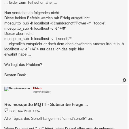
... leider zum Teil schon älter ...
Nun verstehe ich folgendes nicht:
Diese beiden Befehle werden mit Erfolg ausgeführt:
mosquitto_pub -h localhost -t cmnd/sonoff/Power -m "toggle"
mosquitto_sub -h localhost -v -t "+/#"
Dieser aber nicht:
mosquitto_sub -h localhost -v -t sonoff/#
... eigentlich entspricht er doch dem oben erwähnten <mosquitto_sub -h
localhost -v -t "+/#"> nur dass ich das topic hier
erwähnt habe ...
Wo liegt das Problem?
Besten Dank
c
Ulrich
Administrator
Re: mosquitto MQTT - Subscribe Frage ...
B
Fr 20. Nov 2020, 17:57
e
i
Alle Topics des Sonoff fangen mit "cmnd/sonoff/" an.
t
r
a
Wenn Du jetzt auf "+/#" hörst, hörst Du auf alles was da ankommt