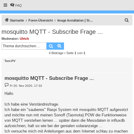
FAQ
S
Startseite
Foren-Übersicht
Image Installation [ Single-Regler Version ]
u
mosquitto MQTT - Subscribe Frage ...
c
Moderator:
Ulrich
h
Suche
Erweiterte Suche
e
4 Beiträge • Seite
1
von
1
Toni-PV
mosquitto MQTT - Subscribe Frage ...
B
Fr 20. Nov 2020, 17:32
e
i
Hallo
t
r
a
Ich habe eine Verständnisfrage.
g
Ich habe ein "sauberes" Raspi System mit mosquitto MQTT aufgesetzt
und möchte nun mit meinen Sonoff (Tasmota) POW die Funktionweise
von MQTT verstehen lernen ... später dann die Messdaten in influxdb
aufzeichnen, halt so wie bei der genialen solaranzeige ...
Ich versuche mich mit Anleitungen aus dem Internet schlau zu machen