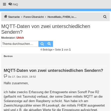
FAQ
S
Startseite
Foren-Übersicht
HomeMatic, FHEM, ioBroker, Smart Home Zentralen und Solaranzeige
u
MQTT-Daten von zwei unterschiedlichen
c
Sendern?
h
Moderator:
Ulrich
e
Suche
Erweiterte Suche
4 Beiträge • Seite
1
von
1
Bertron
MQTT-Daten von zwei unterschiedlichen Sendern?
B
Do 17. Dez 2020, 19:52
e
i
Hallo zusammen,
t
r
a
ich habe zwecks Erfassung der Ertragswerte einen Sonoff Pow R2
g
(geflasht mit Tasmota) verbaut, der seine Daten mittels MQTT an die
Solaranzeige auf dem Raspberry schickt. Nun habe ich am
Zweirichtungszähler einen IR-Lesekopf, der mittels FHEM ausgewertet
wird und z.B. die aktuellen Werte für die Einspeisung aufzeichnet.