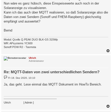
Nun wäre es ganz hübsch, diese Einspeisewerte auch noch in der
Solaranzeige zu visualisieren.
Kann ich das auch über MQTT realisieren, so daß Solaranzeige also die
Daten von zwei Sendern (Sonoff und FHEM-Raspberry) gleichzeitig
empfängt und auswertet?
Bernd
Modul: Qcells Q.PEAK DUO BLK-G5 315Wp
WR: APsystems YC600
Sonoff POW R2 - Tasmota
c
Ulrich
Administrator
Re: MQTT-Daten von zwei unterschiedlichen Sendern?
B
Fr 18. Dez 2020, 10:10
e
i
Ja, das geht. Lese einmal das MQTT Dokument im HowTo Bereich.
t
r
a
g
-----------------------------------------------------
Ulrich
. . . . . . . .
[ Admin ]