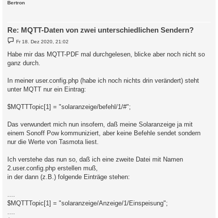
c
Bertron
Re: MQTT-Daten von zwei unterschiedlichen Sendern?
B
Fr 18. Dez 2020, 21:02
e
i
Habe mir das MQTT-PDF mal durchgelesen, blicke aber noch nicht so
t
ganz durch.
r
a
g
In meiner user.config.php (habe ich noch nichts drin verändert) steht
unter MQTT nur ein Eintrag:
$MQTTTopic[1] = "solaranzeige/befehl/1/#";
Das verwundert mich nun insofern, daß meine Solaranzeige ja mit
einem Sonoff Pow kommuniziert, aber keine Befehle sendet sondern
nur die Werte von Tasmota liest.
Ich verstehe das nun so, daß ich eine zweite Datei mit Namen
2.user.config.php erstellen muß,
in der dann (z.B.) folgende Einträge stehen:
....
$MQTTTopic[1] = "solaranzeige/Anzeige/1/Einspeisung";
....