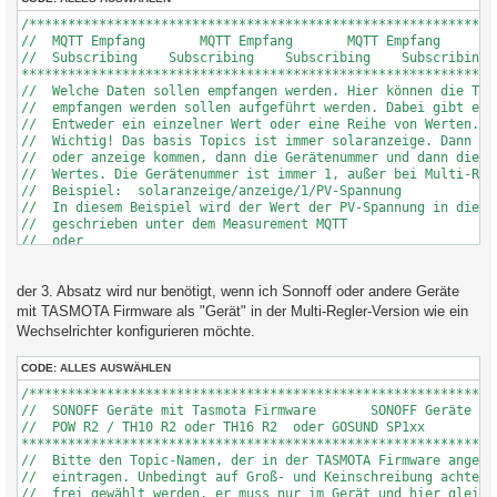
//  Man kann das Gerät nennen wie man will, nur jedes Gerät, w
//  senden soll unterschiedlich. Entwerder 1 bis 6 oder Namen 
/*************************************************************
$MQTTGeraet = "box1";

//  MQTT Empfang       MQTT Empfang       MQTT Empfang       M
//

//  Subscribing    Subscribing    Subscribing    Subscribing  
//  Welche Daten sollen als MQTT Message übertragen werden? We
**************************************************************
//  aufgeführt ist, werden alle ausgelesenen Daten übertragen.
//  Welche Daten sollen empfangen werden. Hier können die Topi
//  Bitte darauf achten, dass keine Leerstellen zwischen den V
//  empfangen werden sollen aufgeführt werden. Dabei gibt es 2
//  Die einzelnen Variablen müssen mit einem Komma getrennt un
//  Entweder ein einzelner Wert oder eine Reihe von Werten.

//  werden. Zusätzlich müssen sie den Eintrag vom $MQTTGeraet 
//  Wichtig! Das basis Topics ist immer solaranzeige. Dann mus
//  enthalten. Das ist nötig, da mehrere Geräte an dem raspber
//  oder anzeige kommen, dann die Gerätenummer und dann die Be
//  Beispiel mit obigen MQTTGeraet:

//  Wertes. Die Gerätenummer ist immer 1, außer bei Multi-Regl
//  $MQTTAuswahl = "1/ladestatus,1/solarspannung,1/solarstrom"
//  Beispiel:  solaranzeige/anzeige/1/PV-Spannung

//  Werden hier Variablen eingetragen, dann werden auch nur di
//  In diesem Beispiel wird der Wert der PV-Spannung in die In
//  übertragen.

//  geschrieben unter dem Measurement MQTT

$MQTTAuswahl = "";

//  oder

//
//  Beispiel:  solaranzeige/befehl/1/POP  mit Wert 00

//  Der Befehl POP00 wird zum Wechselrichter geschickt. Er wir
//  ausgeführt wenn es sich um einen erlaubten Befehl handelt,
der 3. Absatz wird nur benötigt, wenn ich Sonnoff oder andere Geräte
//  Datei "befehle.ini.php" enthalten ist.

mit TASMOTA Firmware als "Gerät" in der Multi-Regler-Version wie ein
//

Wechselrichter konfigurieren möchte.
//  Beispiele:

//  $MQTTTopic[1] = "solaranzeige/befehl/1/POP";

CODE:
ALLES AUSWÄHLEN
//  $MQTTTopic[2] = "solaranzeige/befehl/1/PCP";

//  $MQTTTopic[3] = "solaranzeige/anzeige/1/Wasserboiler";

/*************************************************************
//

//  SONOFF Geräte mit Tasmota Firmware       SONOFF Geräte mit
//  Oder auch

//  POW R2 / TH10 R2 oder TH16 R2  oder GOSUND SP1xx

//  $MQTTTopic[1] = "solaranzeige/befehl/1/#";

**************************************************************
//  Es können so viele Topics wie benötigt aufgeführt werden. 
//  Bitte den Topic-Namen, der in der TASMOTA Firmware angegeb
//  durch nummeriert werden [1] bis [n]

//  eintragen. Unbedingt auf Groß- und Keinschreibung achten! 
//  Bei Multi-Regler-Versionen muss zusätzlich noch die Geräte
//  frei gewählt werden, er muss nur im Gerät und hier gleich 