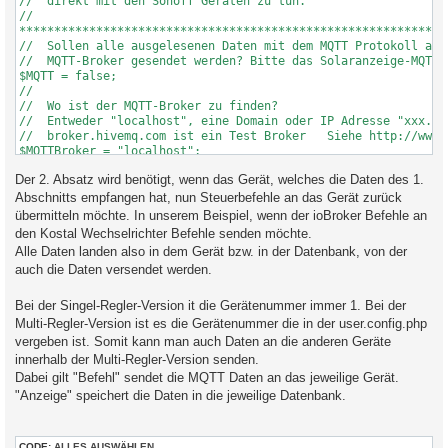
//  direkt mit den Sonoff Geräten zu tun.

//

**************************************************************
//  Sollen alle ausgelesenen Daten mit dem MQTT Protokoll an e
//  MQTT-Broker gesendet werden? Bitte das Solaranzeige-MQTT P
$MQTT = false;

//

//  Wo ist der MQTT-Broker zu finden?

//  Entweder "localhost", eine Domain oder IP Adresse "xxx.xxx
//  broker.hivemq.com ist ein Test Broker   Siehe http://www.m
$MQTTBroker = "localhost";

//

Der 2. Absatz wird benötigt, wenn das Gerät, welches die Daten des 1.
//  Benutzter Port des Brokers. Normal ist 1883  mit SSL 8883

$MQTTPort = 1883;

Abschnitts empfangen hat, nun Steuerbefehle an das Gerät zurück
//

übermitteln möchte. In unserem Beispiel, wenn der ioBroker Befehle an
//  Falls der Broker gesichert ist. Sonst bitte leer lassen.

den Kostal Wechselrichter Befehle senden möchte.
$MQTTBenutzer = "";

Alle Daten landen also in dem Gerät bzw. in der Datenbank, von der
$MQTTKennwort = "";

auch die Daten versendet werden.
//

//  Wenn man die Daten mit SSL Verschlüsselung versenden möcht
//  Wenn hier true steht, muss im Verzeichnis "/var/www/html/"
Bei der Singel-Regler-Version it die Gerätenummer immer 1. Bei der
//  'ca.crt' vorhanden sein. Nähere Einzelheiten über diese Da
Multi-Regler-Version ist es die Gerätenummer die in der user.config.php
//  man im Internet in der Mosquitto Dokumentation.

vergeben ist. Somit kann man auch Daten an die anderen Geräte
$MQTTSSL = false;

innerhalb der Multi-Regler-Version senden.
//

//  Timeout der Übertragung zum Broker. Normal = 10 bis 60 Sek
Dabei gilt "Befehl" sendet die MQTT Daten an das jeweilige Gerät.
$MQTTKeepAlive = 60;

"Anzeige" speichert die Daten in die jeweilige Datenbank.
//

//  Topic Name oder Nummer des Gerätes solaranzeige/1

//  oder solaranzeige/box1                     (solaranzeige i
CODE:
ALLES AUSWÄHLEN