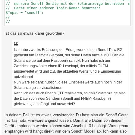
//  werden. Weitere Informationen finden Sie auf dem Support F
//  mehrere Sonoff Geräte mit der Solaranzeige betrieben, muss
$MQTTTopic[1] = "solaranzeige/befehl/1/#";

//  Gerät einen anderen Topic-Namen benutzen!

//

$Topic = "sonoff";

//
//

//
Ist das so etwas klarer geworden?
Ich habe zwecks Erfassung der Ertragswerte einen Sonoff Pow R2
(geflasht mit Tasmota) verbaut, der seine Daten mittels MQTT an die
Solaranzeige auf dem Raspberry schickt. Nun habe ich am
Zweirichtungszähler einen IR-Lesekopf, der mittels FHEM
ausgewertet wird und z.B. die aktuellen Werte für die Einspeisung
aufzeichnet.
Nun wäre es ganz hübsch, diese Einspeisewerte auch noch in der
Solaranzeige zu visualisieren.
Kann ich das auch über MQTT realisieren, so daß Solaranzeige also
die Daten von zwei Sendern (Sonoff und FHEM-Raspberry)
gleichzeitig empfängt und auswertet?
In deinem Fall ist es etwas verwirrender. Du hast also ein Sonoff Gerät
mit Tasmota Firmware angeschlossen. Damit alle Daten von diesem
Gerät empfangen werden können wird Abschnitt 3 benötigt. Was genau
empfangen wird hängt direkt von dem Sonoff Modell ab. Ich kann also