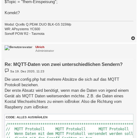
$Topic = "fhem-Einspeisung";
Korrekt?
Modul: Qcells Q.PEAK DUO BLK-G5 315Wp
WR: APsystems YC600
Sonoff POW R2 - Tasmota
c
Ulrich
Administrator
Re: MQTT-Daten von zwei unterschiedlichen Sendern?
B
Sa 19. Dez 2020, 11:23
e
i
Die user.config.php hat mehrere Absätze die sich auf das MQTT
t
Protokoll beziehen.
r
a
Der erste Absatz wird benötigt, wenn man die Daten von irgend einem
g
Gerät als MQTT Daten weitersenden möchte. Z.B. die Daten eines
Kostal Wechselrichters zu einem ioBroker. Also die Richtung vom
Raspberry zum ioBroker.
CODE:
ALLES AUSWÄHLEN
/*************************************************************
//  MQTT Protokoll     MQTT Protokoll      MQTT Protokoll     
//  Wenn Daten mit dem MQTT Protokoll versendet werden sollen.