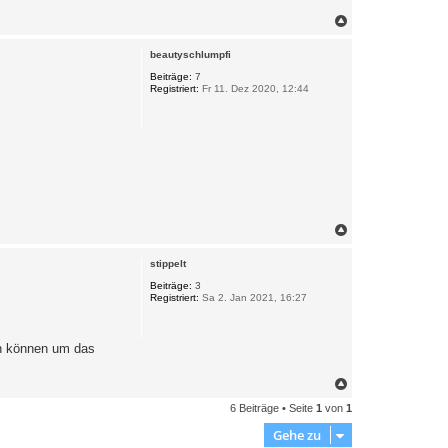
N
a
c
beautyschlumpfi
h
o
Beiträge:
7
Registriert:
Fr 11. Dez 2020, 12:44
b
e
n
N
a
c
stippelt
h
o
Beiträge:
3
Registriert:
Sa 2. Jan 2021, 16:27
b
e
n
en können um das
N
a
6 Beiträge • Seite
1
von
1
c
h
Gehe zu
o