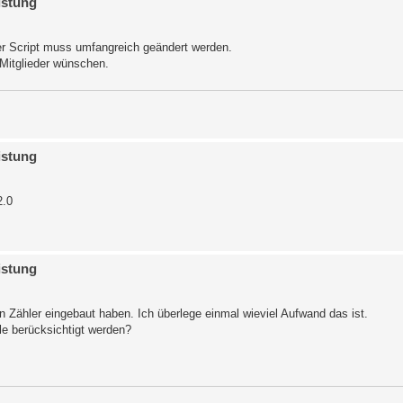
istung
er Script muss umfangreich geändert werden.
Mitglieder wünschen.
istung
2.0
istung
en Zähler eingebaut haben. Ich überlege einmal wieviel Aufwand das ist.
le berücksichtigt werden?