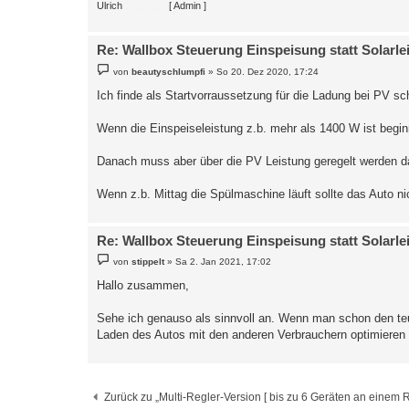
Ulrich
. . . . . . . .
[ Admin ]
Re: Wallbox Steuerung Einspeisung statt Solarle
B
von
beautyschlumpfi
»
So 20. Dez 2020, 17:24
e
i
Ich finde als Startvorraussetzung für die Ladung bei PV sc
t
r
a
Wenn die Einspeiseleistung z.b. mehr als 1400 W ist begin
g
Danach muss aber über die PV Leistung geregelt werden da
Wenn z.b. Mittag die Spülmaschine läuft sollte das Auto ni
Re: Wallbox Steuerung Einspeisung statt Solarle
B
von
stippelt
»
Sa 2. Jan 2021, 17:02
e
i
Hallo zusammen,
t
r
a
Sehe ich genauso als sinnvoll an. Wenn man schon den te
g
Laden des Autos mit den anderen Verbrauchern optimieren
Zurück zu „Multi-Regler-Version [ bis zu 6 Geräten an einem R