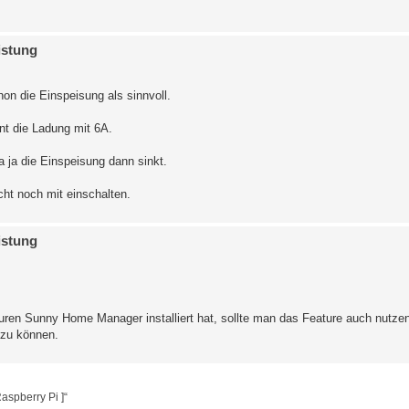
istung
hon die Einspeisung als sinnvoll.
nt die Ladung mit 6A.
 ja die Einspeisung dann sinkt.
cht noch mit einschalten.
istung
uren Sunny Home Manager installiert hat, sollte man das Feature auch nutz
 zu können.
aspberry Pi ]“