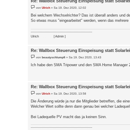
Re: Wallbox Steuerung Einspeisung statt Solarle
B
von
Ulrich
»
Sa 19. Dez 2020, 12:02
e
i
Bei welchem Wechselrichter? Das ist überall anders und d
t
So etwas muss "eingearbeitet" werden, wenn das mehrere 
r
a
g
-----------------------------------------------------
Ulrich
. . . . . . . .
[ Admin ]
Re: Wallbox Steuerung Einspeisung statt Solarle
B
von
beautyschlumpfi
»
Sa 19. Dez 2020, 13:43
e
i
Ich habe den SMA Tripower und den SMA Home Manager 
t
r
a
g
Re: Wallbox Steuerung Einspeisung statt Solarle
B
von
Ulrich
»
Sa 19. Dez 2020, 13:58
e
i
Die Änderung würde ja nur die Mitglieder betreffen, die ein
t
Welcher Wert sollte denn dann genau bei welcher Ladequel
r
a
g
Bei Ladequelle PV macht das ja keinen Sinn.
-----------------------------------------------------