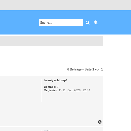
Suche
Erweiterte Suche
6 Beiträge • Seite
1
von
1
beautyschlumpfi
Beiträge:
7
Registriert:
Fr 11. Dez 2020, 12:44
N
a
c