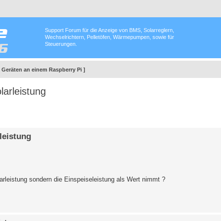
Support Forum für die Anzeige von BMS, Solarreglern,
Wechselrichtern, Pelletöfen, Wärmepumpen, sowie für
Steuerungen.
6 Geräten an einem Raspberry Pi ]
larleistung
leistung
arleistung sondern die Einspeiseleistung als Wert nimmt ?