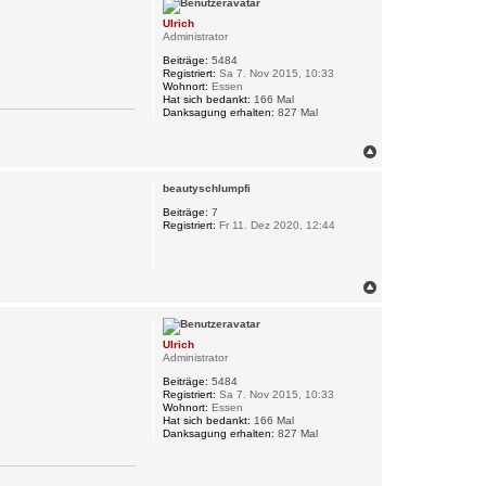
h
Ulrich
o
Administrator
b
e
Beiträge:
5484
n
Registriert:
Sa 7. Nov 2015, 10:33
Wohnort:
Essen
Hat sich bedankt:
166 Mal
Danksagung erhalten:
827 Mal
N
a
c
beautyschlumpfi
h
o
Beiträge:
7
Registriert:
Fr 11. Dez 2020, 12:44
b
e
n
N
a
c
h
Ulrich
o
Administrator
b
e
Beiträge:
5484
n
Registriert:
Sa 7. Nov 2015, 10:33
Wohnort:
Essen
Hat sich bedankt:
166 Mal
Danksagung erhalten:
827 Mal