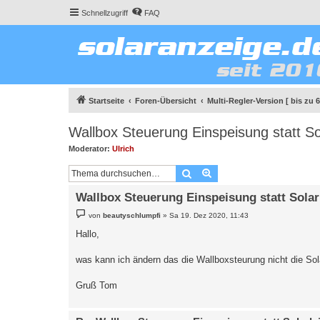
Schnellzugriff
FAQ
Startseite
Foren-Übersicht
Multi-Regler-Version [ bis zu 
Wallbox Steuerung Einspeisung statt So
Moderator:
Ulrich
Suche
Erweiterte Suche
Wallbox Steuerung Einspeisung statt Solar
B
von
beautyschlumpfi
»
Sa 19. Dez 2020, 11:43
e
i
Hallo,
t
r
a
was kann ich ändern das die Wallboxsteurung nicht die Sol
g
Gruß Tom