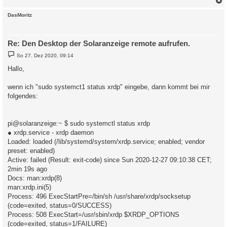
c
DasMoritz
Re: Den Desktop der Solaranzeige remote aufrufen.
B
So 27. Dez 2020, 09:14
e
i
Hallo,
t
r
a
wenn ich "sudo systemct1 status xrdp" eingebe, dann kommt bei mir
g
folgendes:
pi@solaranzeige:~ $ sudo systemctl status xrdp
● xrdp.service - xrdp daemon
Loaded: loaded (/lib/systemd/system/xrdp.service; enabled; vendor
preset: enabled)
Active: failed (Result: exit-code) since Sun 2020-12-27 09:10:38 CET;
2min 19s ago
Docs: man:xrdp(8)
man:xrdp.ini(5)
Process: 496 ExecStartPre=/bin/sh /usr/share/xrdp/socksetup
(code=exited, status=0/SUCCESS)
Process: 508 ExecStart=/usr/sbin/xrdp $XRDP_OPTIONS
(code=exited, status=1/FAILURE)