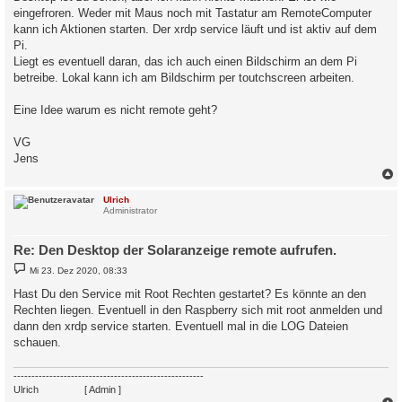
eingefroren. Weder mit Maus noch mit Tastatur am RemoteComputer
kann ich Aktionen starten. Der xrdp service läuft und ist aktiv auf dem
Pi.
Liegt es eventuell daran, das ich auch einen Bildschirm an dem Pi
betreibe. Lokal kann ich am Bildschirm per toutchscreen arbeiten.
Eine Idee warum es nicht remote geht?
VG
Jens
c
Ulrich
Administrator
Re: Den Desktop der Solaranzeige remote aufrufen.
B
Mi 23. Dez 2020, 08:33
e
i
Hast Du den Service mit Root Rechten gestartet? Es könnte an den
t
Rechten liegen. Eventuell in den Raspberry sich mit root anmelden und
r
a
dann den xrdp service starten. Eventuell mal in die LOG Dateien
g
schauen.
-----------------------------------------------------
Ulrich
. . . . . . . .
[ Admin ]