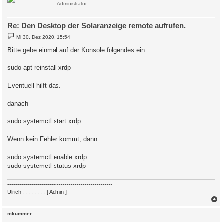
Administrator
Dez 30 15:25:23 solaranzeige systemd[1]: Failed to start xrdp 
Re: Den Desktop der Solaranzeige remote aufrufen.
B
Mi 30. Dez 2020, 15:54
e
i
Bitte gebe einmal auf der Konsole folgendes ein:
t
r
a
sudo apt reinstall xrdp
g
Eventuell hilft das.
danach
sudo systemctl start xrdp
Wenn kein Fehler kommt, dann
sudo systemctl enable xrdp
sudo systemctl status xrdp
-----------------------------------------------------
Ulrich
. . . . . . . .
[ Admin ]
c
mkummer