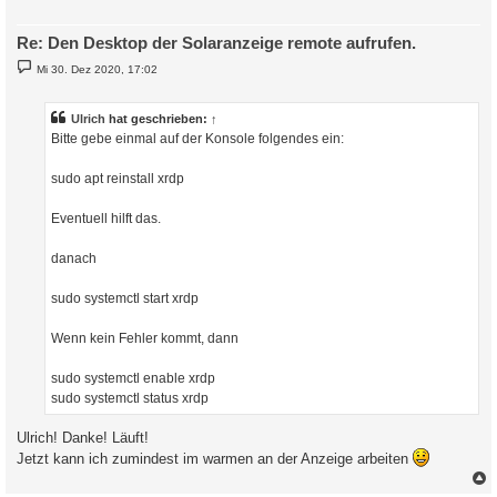
Re: Den Desktop der Solaranzeige remote aufrufen.
B
Mi 30. Dez 2020, 17:02
e
i
t
r
Ulrich
hat geschrieben:
↑
a
Bitte gebe einmal auf der Konsole folgendes ein:
g
sudo apt reinstall xrdp
Eventuell hilft das.
danach
sudo systemctl start xrdp
Wenn kein Fehler kommt, dann
sudo systemctl enable xrdp
sudo systemctl status xrdp
Ulrich! Danke! Läuft!
Jetzt kann ich zumindest im warmen an der Anzeige arbeiten