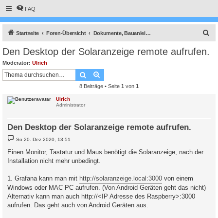
FAQ
S
Startseite
Foren-Übersicht
Dokumente, Bauanleitungen und How To's
u
Den Desktop der Solaranzeige remote aufrufen.
c
Moderator:
Ulrich
h
Suche
Erweiterte Suche
e
8 Beiträge • Seite
1
von
1
Ulrich
Administrator
Den Desktop der Solaranzeige remote aufrufen.
B
So 20. Dez 2020, 13:51
e
i
Einen Monitor, Tastatur und Maus benötigt die Solaranzeige, nach der
t
Installation nicht mehr unbedingt.
r
a
g
1. Grafana kann man mit
http://solaranzeige.local:3000
von einem
Windows oder MAC PC aufrufen. (Von Android Geräten geht das nicht)
Alternativ kann man auch http://<IP Adresse des Raspberry>:3000
aufrufen. Das geht auch von Android Geräten aus.