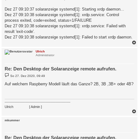
Dez 27 09:10:37 solaranzeige systemd[1]: Starting xrdp daemon...
Dez 27 09:10:38 solaranzeige systemd[1]: xrdp.service: Control
process exited, code=exited, status=1/FAILURE
Dez 27 09:10:38 solaranzeige systemd[1]: xrdp.service: Failed with
result 'exit-code'.
Dez 27 09:10:38 solaranzeige systemd[1]: Failed to start xrdp daemon.
c
Ulrich
Administrator
Re: Den Desktop der Solaranzeige remote aufrufen.
B
So 27. Dez 2020, 09:49
e
i
Auf welchem Raspberry Modell läuft das Ganze? 2B, 3B ,3B+ oder 4B?
t
r
a
g
-----------------------------------------------------
Ulrich
. . . . . . . .
[ Admin ]
c
mkummer
Re: Den Desktop der Solaranzeige remote aufrufen.