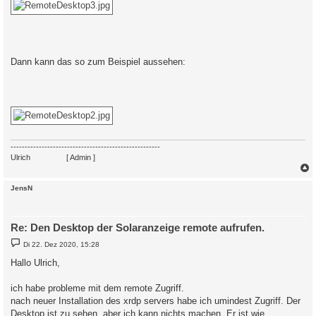
Dann kann das so zum Beispiel aussehen:
-----------------------------------------------------
Ulrich
. . . . . . . .
[ Admin ]
c
JensN
Re: Den Desktop der Solaranzeige remote aufrufen.
B
Di 22. Dez 2020, 15:28
e
i
Hallo Ulrich,
t
r
a
ich habe probleme mit dem remote Zugriff.
g
nach neuer Installation des xrdp servers habe ich umindest Zugriff. Der
Desktop ist zu sehen, aber ich kann nichts machen. Er ist wie