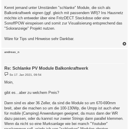
Kennt jemand unter Umständen "schlanke" Module, die sich als
Balkonkraftwerk eignen (ggf. gleich mit passendem WR)? Ins Hausnetz
möchte ich entweder über eine FritzDECT Steckdose oder eine
SonoffPOW einspeisen und somit zur Visualisierung entsprechend das
"Soloranzeige" Projekt nutzen.
Wäre für Tips und Hinweise sehr Dankbar.
c
andreas_n
Re: Schlanke PV Module Balkonkraftwerk
B
So 17. Jan 2021, 09:54
e
i
Moin,
t
r
a
gibt es...aber zu welchem Preis?
g
Dann sind es aber 36 Zeller, da sind die Module so um 670-690mm
breit, aber die machen so um die 100-130Wp, die Umpp ist auch eher
für mobile (Camping) Anwendungen geeignet, da muss dann der WR
dazu passen, oder du kannst nur zweier Strings dann parallel klemmen.
Wenn da nicht so eine Murksanlage wie bei manch "Youtuber"
rauskommen soll, würde ich von "schlanken" Modulen abraten.