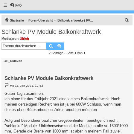
FAQ
S
Startseite
Foren-Übersicht
Balkonkraftwerke ( PV-Kleinanlage DIN VDE 0100-551 / -1 )
u
Schlanke PV Module Balkonkraftwerk
c
Moderator:
Ulrich
h
Suche
Erweiterte Suche
e
2 Beiträge • Seite
1
von
1
JB_Sullivan
Schlanke PV Module Balkonkraftwerk
B
Mo 11. Jan 2021, 12:53
e
i
Guten Tag zusammen,
t
ich plane für das Frühjahr 2021 eine kleines Balkonkraftwerk. Nach
r
a
meinen derzeitigen Recherchen ist ja bei 600W Schluss, wenn man
g
dieses ohne Bürokartischen Zirkus errichten möchten.
Aufgrund besonderer baulicher Gegebenheiten, benötige ich recht
"schlanke" Module. Üblicherweise sind die Module ja alle so 1600*1000
mm. Gerade die Breite von 1000 mm ist aber in meinem Fall zuviel.