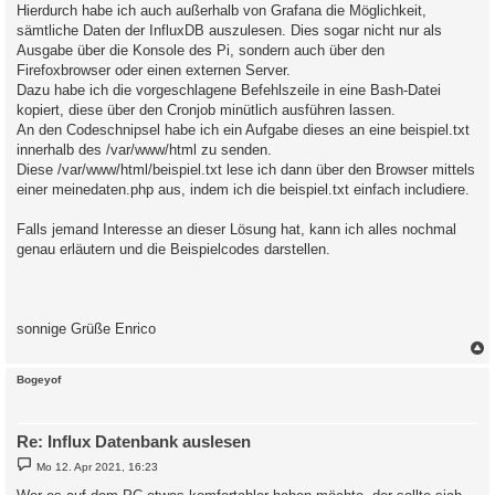
a
Hierdurch habe ich auch außerhalb von Grafana die Möglichkeit,
g
sämtliche Daten der InfluxDB auszulesen. Dies sogar nicht nur als
Ausgabe über die Konsole des Pi, sondern auch über den
Firefoxbrowser oder einen externen Server.
Dazu habe ich die vorgeschlagene Befehlszeile in eine Bash-Datei
kopiert, diese über den Cronjob minütlich ausführen lassen.
An den Codeschnipsel habe ich ein Aufgabe dieses an eine beispiel.txt
innerhalb des /var/www/html zu senden.
Diese /var/www/html/beispiel.txt lese ich dann über den Browser mittels
einer meinedaten.php aus, indem ich die beispiel.txt einfach includiere.
Falls jemand Interesse an dieser Lösung hat, kann ich alles nochmal
genau erläutern und die Beispielcodes darstellen.
sonnige Grüße Enrico
c
Bogeyof
Re: Influx Datenbank auslesen
B
Mo 12. Apr 2021, 16:23
e
i