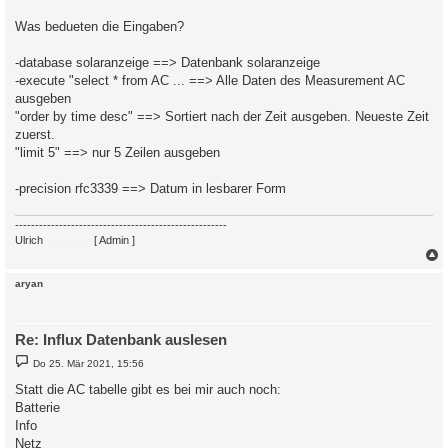
Was bedueten die Eingaben?
-database solaranzeige ==> Datenbank solaranzeige
-execute "select * from AC ... ==> Alle Daten des Measurement AC
ausgeben
"order by time desc" ==> Sortiert nach der Zeit ausgeben. Neueste Zeit
zuerst.
"limit 5" ==> nur 5 Zeilen ausgeben
-precision rfc3339 ==> Datum in lesbarer Form
-----------------------------------------------------
Ulrich
. . . . . . . .
[ Admin ]
c
aryan
Re: Influx Datenbank auslesen
B
Do 25. Mär 2021, 15:56
e
i
Statt die AC tabelle gibt es bei mir auch noch:
t
Batterie
r
a
Info
g
Netz