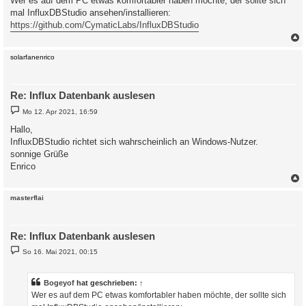
Wer es auf dem PC etwas komfortabler haben möchte, der sollte sich
t
mal InfluxDBStudio ansehen/installieren:
r
a
https://github.com/CymaticLabs/InfluxDBStudio
g
c
solarfanenrico
Re: Influx Datenbank auslesen
B
Mo 12. Apr 2021, 16:59
e
i
Hallo,
t
InfluxDBStudio richtet sich wahrscheinlich an Windows-Nutzer.
r
a
sonnige Grüße
g
Enrico
c
masterflai
Re: Influx Datenbank auslesen
B
So 16. Mai 2021, 00:15
e
i
t
r
Bogeyof
hat geschrieben:
↑
a
Wer es auf dem PC etwas komfortabler haben möchte, der sollte sich
g