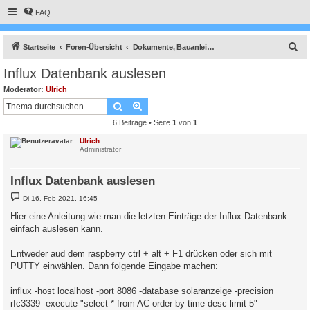
FAQ
S
Startseite
Foren-Übersicht
Dokumente, Bauanleitungen und How To's
u
Influx Datenbank auslesen
c
Moderator:
Ulrich
h
Suche
Erweiterte Suche
e
6 Beiträge • Seite
1
von
1
Ulrich
Administrator
Influx Datenbank auslesen
B
Di 16. Feb 2021, 16:45
e
i
Hier eine Anleitung wie man die letzten Einträge der Influx Datenbank
t
einfach auslesen kann.
r
a
g
Entweder aud dem raspberry ctrl + alt + F1 drücken oder sich mit
PUTTY einwählen. Dann folgende Eingabe machen:
influx -host localhost -port 8086 -database solaranzeige -precision
rfc3339 -execute "select * from AC order by time desc limit 5"