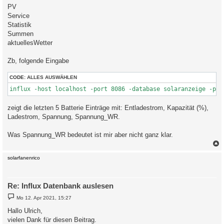
PV
Service
Statistik
Summen
aktuellesWetter
Zb, folgende Eingabe
CODE:
ALLES AUSWÄHLEN
influx -host localhost -port 8086 -database solaranzeige -pre
zeigt die letzten 5 Batterie Einträge mit: Entladestrom, Kapazität (%),
Ladestrom, Spannung, Spannung_WR.
Was Spannung_WR bedeutet ist mir aber nicht ganz klar.
c
solarfanenrico
Re: Influx Datenbank auslesen
B
Mo 12. Apr 2021, 15:27
e
i
Hallo Ulrich,
t
vielen Dank für diesen Beitrag.
r