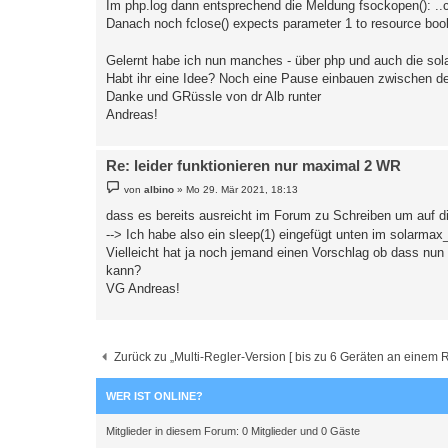
Im php.log dann entsprechend die Meldung fsockopen(): ..
Danach noch fclose() expects parameter 1 to resource bool
Gelernt habe ich nun manches - über php und auch die sol
Habt ihr eine Idee? Noch eine Pause einbauen zwischen d
Danke und GRüssle von dr Alb runter
Andreas!
Re: leider funktionieren nur maximal 2 WR
B
von
albino
»
Mo 29. Mär 2021, 18:13
e
i
dass es bereits ausreicht im Forum zu Schreiben um auf di
t
--> Ich habe also ein sleep(1) eingefügt unten im solarmax
r
a
Vielleicht hat ja noch jemand einen Vorschlag ob dass n
g
kann?
VG Andreas!
Zurück zu „Multi-Regler-Version [ bis zu 6 Geräten an einem R
WER IST ONLINE?
Mitglieder in diesem Forum: 0 Mitglieder und 0 Gäste