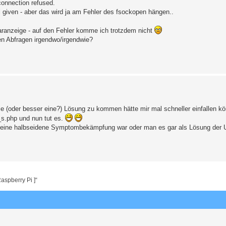
connection refused.
 given - aber das wird ja am Fehler des fsockopen hängen..
aranzeige - auf den Fehler komme ich trotzdem nicht
en Abfragen irgendwo/irgendwie?
e (oder besser eine?) Lösung zu kommen hätte mir mal schneller einfallen kö
_s.php und nun tut es.
un eine halbseidene Symptombekämpfung war oder man es gar als Lösung der
aspberry Pi ]“