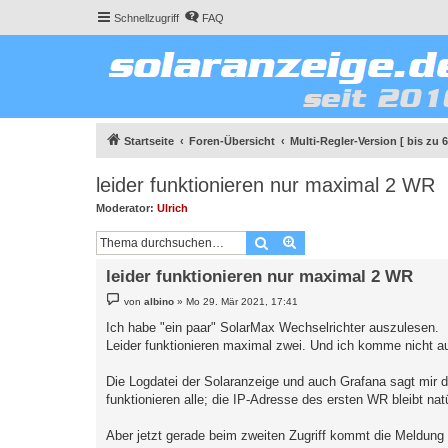
Schnellzugriff
FAQ
Startseite
Foren-Übersicht
Multi-Regler-Version [ bis zu 
leider funktionieren nur maximal 2 WR
Moderator:
Ulrich
Suche
Erweiterte Suche
leider funktionieren nur maximal 2 WR
B
von
albino
»
Mo 29. Mär 2021, 17:41
e
i
Ich habe "ein paar" SolarMax Wechselrichter auszulesen.
t
Leider funktionieren maximal zwei. Und ich komme nicht au
r
a
g
Die Logdatei der Solaranzeige und auch Grafana sagt mir da
funktionieren alle; die IP-Adresse des ersten WR bleibt nat
Aber jetzt gerade beim zweiten Zugriff kommt die Meldung 