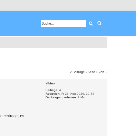
Suche
Erweiterte Suche
2 Beiträge • Seite
1
von
1
albino
Beiträge:
4
Registriert:
Fr 28. Aug 2020, 19:44
Danksagung erhalten:
2 Mal
e eintrage, es