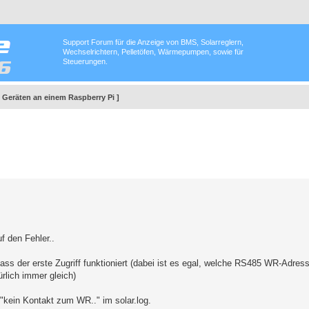
Support Forum für die Anzeige von BMS, Solarreglern,
Wechselrichtern, Pelletöfen, Wärmepumpen, sowie für
Steuerungen.
6 Geräten an einem Raspberry Pi ]
f den Fehler..
ss der erste Zugriff funktioniert (dabei ist es egal, welche RS485 WR-Adress
ürlich immer gleich)
"kein Kontakt zum WR.." im solar.log.