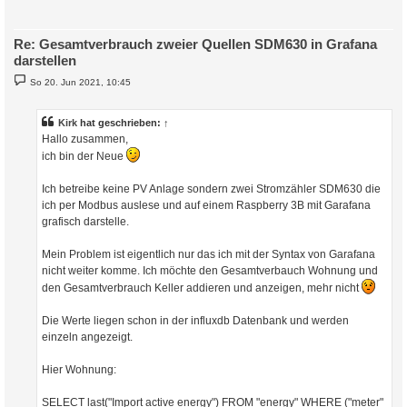
Re: Gesamtverbrauch zweier Quellen SDM630 in Grafana
darstellen
B
So 20. Jun 2021, 10:45
e
i
t
r
Kirk
hat geschrieben:
↑
a
Hallo zusammen,
g
ich bin der Neue
Ich betreibe keine PV Anlage sondern zwei Stromzähler SDM630 die
ich per Modbus auslese und auf einem Raspberry 3B mit Garafana
grafisch darstelle.
Mein Problem ist eigentlich nur das ich mit der Syntax von Garafana
nicht weiter komme. Ich möchte den Gesamtverbauch Wohnung und
den Gesamtverbrauch Keller addieren und anzeigen, mehr nicht
Die Werte liegen schon in der influxdb Datenbank und werden
einzeln angezeigt.
Hier Wohnung:
SELECT last("Import active energy") FROM "energy" WHERE ("meter"