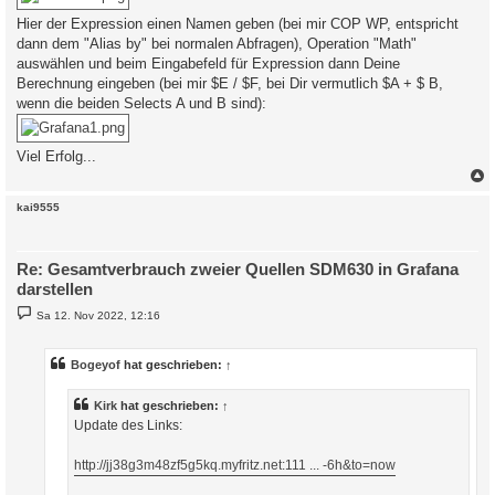
Hier der Expression einen Namen geben (bei mir COP WP, entspricht
dann dem "Alias by" bei normalen Abfragen), Operation "Math"
auswählen und beim Eingabefeld für Expression dann Deine
Berechnung eingeben (bei mir $E / $F, bei Dir vermutlich $A + $ B,
wenn die beiden Selects A und B sind):
Viel Erfolg...
c
kai9555
Re: Gesamtverbrauch zweier Quellen SDM630 in Grafana
darstellen
B
Sa 12. Nov 2022, 12:16
e
i
t
r
Bogeyof
hat geschrieben:
↑
a
g
Kirk
hat geschrieben:
↑
Update des Links:
http://jj38g3m48zf5g5kq.myfritz.net:111 ... -6h&to=now