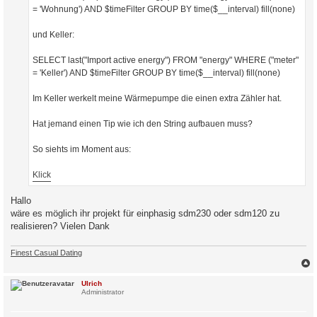
= 'Wohnung') AND $timeFilter GROUP BY time($__interval) fill(none)
und Keller:
SELECT last("Import active energy") FROM "energy" WHERE ("meter"
= 'Keller') AND $timeFilter GROUP BY time($__interval) fill(none)
Im Keller werkelt meine Wärmepumpe die einen extra Zähler hat.
Hat jemand einen Tip wie ich den String aufbauen muss?
So siehts im Moment aus:
Klick
Hallo
wäre es möglich ihr projekt für einphasig sdm230 oder sdm120 zu
realisieren? Vielen Dank
Finest Сasual Dating
c
Ulrich
Administrator