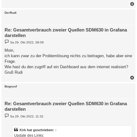
c
DerRudi
Re: Gesamtverbrauch zweier Quellen SDM630 in Grafana
darstellen
B
Sa 29. Okt 2022, 08:09
e
i
Moin,
t
ich kann zwar zu der Problemlösung nichts zu beitragen, habe aber eine
r
a
Frage.
g
Wie hast du den zugriff auf ein Dashboard aus dem internet realisiert?
Gruß Rudi
c
Bogeyof
Re: Gesamtverbrauch zweier Quellen SDM630 in Grafana
darstellen
B
Sa 29. Okt 2022, 11:32
e
i
t
r
Kirk
hat geschrieben:
↑
a
Update des Links:
g