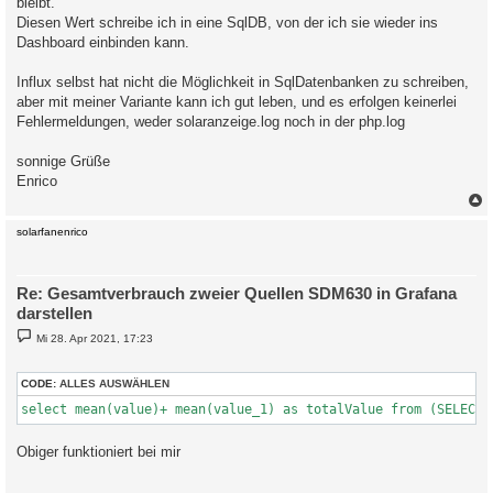
bleibt.
Diesen Wert schreibe ich in eine SqlDB, von der ich sie wieder ins
Dashboard einbinden kann.
Influx selbst hat nicht die Möglichkeit in SqlDatenbanken zu schreiben,
aber mit meiner Variante kann ich gut leben, und es erfolgen keinerlei
Fehlermeldungen, weder solaranzeige.log noch in der php.log
sonnige Grüße
Enrico
c
solarfanenrico
Re: Gesamtverbrauch zweier Quellen SDM630 in Grafana
darstellen
B
Mi 28. Apr 2021, 17:23
e
i
t
CODE:
ALLES AUSWÄHLEN
r
a
g
Obiger funktioniert bei mir