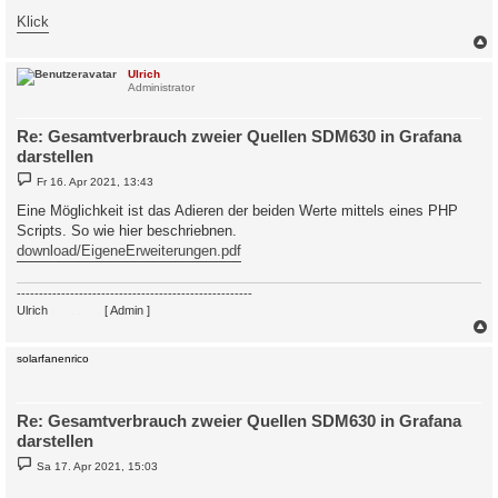
Klick
c
Ulrich
Administrator
Re: Gesamtverbrauch zweier Quellen SDM630 in Grafana
darstellen
B
Fr 16. Apr 2021, 13:43
e
i
Eine Möglichkeit ist das Adieren der beiden Werte mittels eines PHP
t
Scripts. So wie hier beschriebnen.
r
a
download/EigeneErweiterungen.pdf
g
-----------------------------------------------------
Ulrich
. . . . . . . .
[ Admin ]
c
solarfanenrico
Re: Gesamtverbrauch zweier Quellen SDM630 in Grafana
darstellen
B
Sa 17. Apr 2021, 15:03
e
i