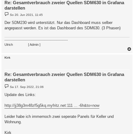
Re: Gesamtverbrauch zweier Quellen SDM630 in Grafana
darstellen
B
So 20. Jun 2021, 11:45
e
i
Der SDM230 wird unterstützt. Nur das Dashboard muss selber
t
angepasst werden. Es ist das Dashboard des SDM630. (3 Phasen)
r
a
g
-----------------------------------------------------
Ulrich
. . . . . . . .
[ Admin ]
c
Kirk
Re: Gesamtverbrauch zweier Quellen SDM630 in Grafana
darstellen
B
Sa 17. Sep 2022, 21:06
e
i
Update des Links:
t
r
a
http://jj38g3m48zf5g5kq.myfritz.net:111 ... -6h&to=now
g
Leider habe ich immernoch zwei seperate Panels für Keller und
Wohnung.
Kirk