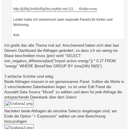
http://jj38g3m48zf5g5kq.myfritz.net:111 ... -6h&to=now
Leider habe ich immernoch zwei seperate Panels für Keller und
Wohnung.
Kirk
Ich greife das alte Thema mal auf. Anscheinend haben sich aber laut
Deinem Dashboard die Abfragen geändert, so dass ich ein wenig ins
Blaue beschreiben muss (jetzt wohl "SELECT
non_negative_difference(last("Import active energy")) * 0.27 FROM
"energy" WHERE $timeFilter GROUP BY time(24h) fill(0)").
3 einfache Schritte sind nötig:
Beide Abfragen müssen in ein gemeinsames Panel. Sollten die Werte in
2 verschiedenen Datenbanken liegen, so ist unter Edit Panel die
Auswahl Data Source "Mixed" zu wählen und dann für jede Abfrage die
entsprechende Datenbank über dem Select:
Nachdem beide Abfragen als einzelne Selects eingetragen sind, am
Ende die Option "+ Expression" wählen um eine Berechnung
hinzuzufügen: