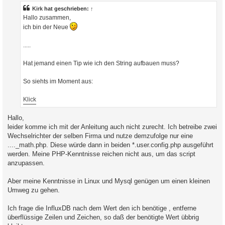
t
r
Kirk
hat geschrieben:
↑
a
Hallo zusammen,
g
ich bin der Neue
.....
Hat jemand einen Tip wie ich den String aufbauen muss?
So siehts im Moment aus:
Klick
Hallo,
leider komme ich mit der Anleitung auch nicht zurecht. Ich betreibe zwei
Wechselrichter der selben Firma und nutze demzufolge nur eine
...._math.php. Diese würde dann in beiden *.user.config.php ausgeführt
werden. Meine PHP-Kenntnisse reichen nicht aus, um das script
anzupassen.
Aber meine Kenntnisse in Linux und Mysql genügen um einen kleinen
Umweg zu gehen.
Ich frage die InfluxDB nach dem Wert den ich benötige , entferne
überflüssige Zeilen und Zeichen, so daß der benötigte Wert übbrig