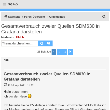
FAQ
S
Startseite
Foren-Übersicht
Allgemeines
u
Gesamtverbrauch zweier Quellen SDM630 in
c
Grafana darstellen
h
Moderator:
Ulrich
e
Suche
Erweiterte Suche
1
2
3
Nächste
28 Beiträge
Kirk
Gesamtverbrauch zweier Quellen SDM630 in
Grafana darstellen
B
Fr 16. Apr 2021, 11:32
e
i
Hallo zusammen,
t
ich bin der Neue
r
a
g
Ich betreibe keine PV Anlage sondern zwei Stromzähler SDM630 die ich
per Modbus auslese und auf einem Raspberry 3B mit Garafana grafisch