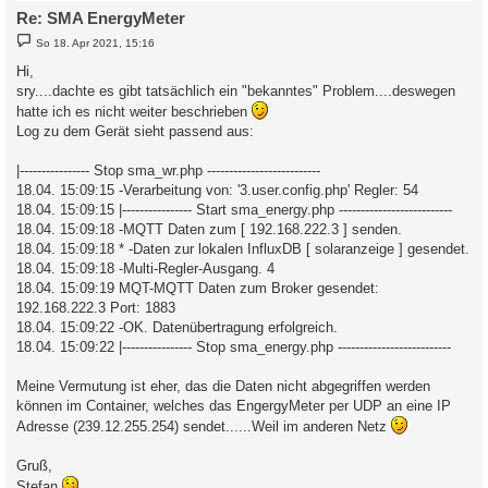
Re: SMA EnergyMeter
B
So 18. Apr 2021, 15:16
e
i
Hi,
t
sry....dachte es gibt tatsächlich ein "bekanntes" Problem....deswegen
r
a
hatte ich es nicht weiter beschrieben
g
Log zu dem Gerät sieht passend aus:
|---------------- Stop sma_wr.php --------------------------
18.04. 15:09:15 -Verarbeitung von: '3.user.config.php' Regler: 54
18.04. 15:09:15 |---------------- Start sma_energy.php --------------------------
18.04. 15:09:18 -MQTT Daten zum [ 192.168.222.3 ] senden.
18.04. 15:09:18 * -Daten zur lokalen InfluxDB [ solaranzeige ] gesendet.
18.04. 15:09:18 -Multi-Regler-Ausgang. 4
18.04. 15:09:19 MQT-MQTT Daten zum Broker gesendet:
192.168.222.3 Port: 1883
18.04. 15:09:22 -OK. Datenübertragung erfolgreich.
18.04. 15:09:22 |---------------- Stop sma_energy.php --------------------------
Meine Vermutung ist eher, das die Daten nicht abgegriffen werden
können im Container, welches das EngergyMeter per UDP an eine IP
Adresse (239.12.255.254) sendet......Weil im anderen Netz
Gruß,
Stefan