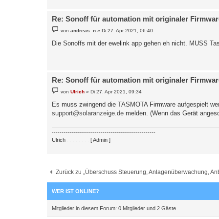
Re: Sonoff für automation mit originaler Firmw
B
von
andreas_n
»
Di 27. Apr 2021, 06:40
e
i
Die Sonoffs mit der ewelink app gehen eh nicht. MUSS Tas
t
r
a
g
Re: Sonoff für automation mit originaler Firmw
B
von
Ulrich
»
Di 27. Apr 2021, 09:34
e
i
Es muss zwingend die TASMOTA Firmware aufgespielt werden
t
support@solaranzeige.de
melden. (Wenn das Gerät angesc
r
a
g
-----------------------------------------------------
Ulrich
. . . . . . . .
[ Admin ]
Zurück zu „Überschuss Steuerung, Anlagenüberwachung, Anbin
WER IST ONLINE?
Mitglieder in diesem Forum: 0 Mitglieder und 2 Gäste