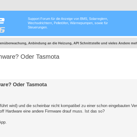
Support Forum für die Anzeige von BMS, Solarreglern,
Wechselrichtern, Pelletöfen, Wärmepumpen, sowie für
Steuerungen.
nüberwachung, Anbindung an die Heizung, API Schnittstelle und vieles Andere meh
irmware? Oder Tasmota
mware? Oder Tasmota
geführt wird) und die scheinbar nicht kompatibel zu einer schon eingebauten Ver
off Hardware eine andere Firmware drauf muss. Ist das so?
App.