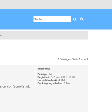
Suche
Erweiterte Suche
r.
3 Beiträge • Seite
1
von
1
Stiefelfritz
Beiträge:
24
Registriert:
Fr 2. Apr 2021, 18:07
Hat sich bedankt:
4 Mal
Danksagung erhalten:
3 Mal
sion von Sonoffs ist.