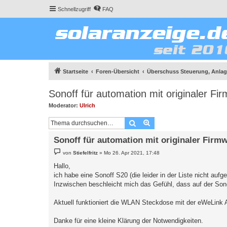
Schnellzugriff
FAQ
Startseite
Foren-Übersicht
Überschuss Steuerung, Anlage
Sonoff für automation mit originaler F
Moderator:
Ulrich
Suche
Erweiterte Suche
Sonoff für automation mit originaler Fir
B
von
Stiefelfritz
»
Mo 26. Apr 2021, 17:48
e
i
Hallo,
t
ich habe eine Sonoff S20 (die leider in der Liste nicht auf
r
a
Inzwischen beschleicht mich das Gefühl, dass auf der Son
g
Aktuell funktioniert die WLAN Steckdose mit der eWeLink 
Danke für eine kleine Klärung der Notwendigkeiten.