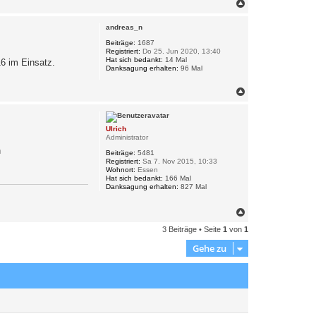
N
a
c
andreas_n
h
o
Beiträge:
1687
Registriert:
Do 25. Jun 2020, 13:40
b
Hat sich bedankt:
14 Mal
6 im Einsatz.
e
Danksagung erhalten:
96 Mal
n
N
a
c
h
Ulrich
o
Administrator
b
n
e
Beiträge:
5481
n
Registriert:
Sa 7. Nov 2015, 10:33
Wohnort:
Essen
Hat sich bedankt:
166 Mal
Danksagung erhalten:
827 Mal
N
a
3 Beiträge • Seite
1
von
1
c
h
Gehe zu
o
b
e
n