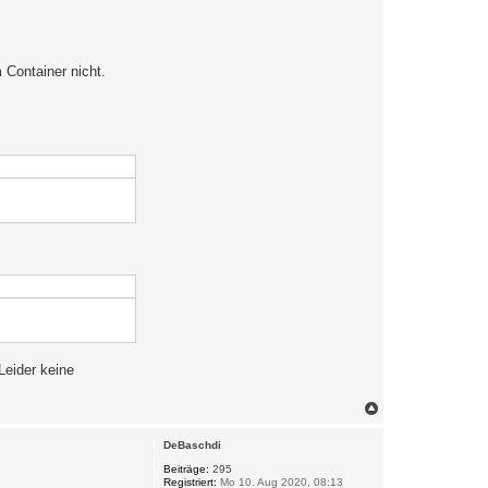
 Container nicht.
Leider keine
N
a
c
DeBaschdi
h
o
Beiträge:
295
Registriert:
Mo 10. Aug 2020, 08:13
b