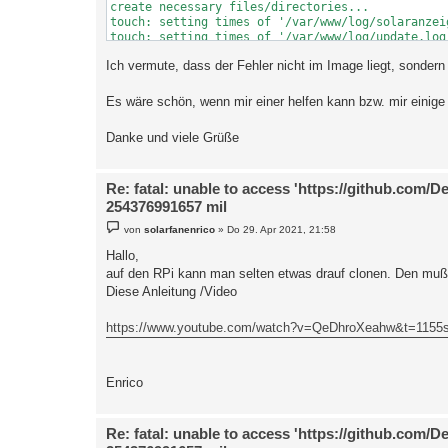
create necessary files/directories...

touch: setting times of '/var/www/log/solaranzei
touch: setting times of '/var/www/log/update.log
downloading Main Program...

Ich vermute, dass der Fehler nicht im Image liegt, sonder
Cloning into 'solar_config'...

fatal: unable to access 'https://github.com/DeBa
cp: cannot stat '/tmp/git/solar_config/html': No
Es wäre schön, wenn mir einer helfen kann bzw. mir einige
cp: cannot stat '/tmp/git/solar_config/solaranze
cp: cannot stat '/tmp/git/solar_config/influxdb'
Danke und viele Grüße
cp: cannot stat '/tmp/git/solar_config/grafana':
Update der Solaranzeige wird gestartet .....

Ohhhh jeeee: ... this is a bug (../../random/ran
Re: fatal: unable to access 'https://github.com/D
Aborted (core dumped)

Update der Steuerung wird gestartet .....

254376991657 mil
Ohhhh jeeee: ... this is a bug (../../random/ran
B
von
solarfanenrico
»
Do 29. Apr 2021, 21:58
Aborted (core dumped)

e
Installing PVForecast...

i
Hallo,
Cloning into 'PVForecast'...

t
auf den RPi kann man selten etwas drauf clonen. Den muß 
r
fatal: unable to access 'https://github.com/Stef
a
Diese Anleitung /Video
cp: cannot stat '/tmp/git/PVForecast/PVForecast/
g
cp: cannot stat '/tmp/git/PVForecast/*.py': No s
cp: cannot stat '/tmp/git/PVForecast/solcast_lig
https://www.youtube.com/watch?v=QeDhroXeahw&t=1155
cp: cannot stat '/tmp/git/PVForecast/config.ini'
chmod: cannot access '/solaranzeige/setup': No s
chmod: cannot access '/solaranzeige/statusmail':
chmod: cannot access '/solaranzeige/support': No
Enrico
Installing Grafana Plugins...

installing fetzerch-sunandmoon-datasource @ 0.2.1
from: https://grafana.com/api/plugins/fetzerch-s
Re: fatal: unable to access 'https://github.com/D
into: /var/lib/grafana/plugins
