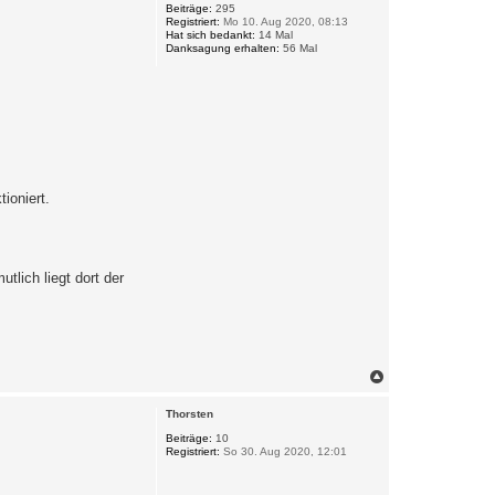
o
Beiträge:
295
Registriert:
Mo 10. Aug 2020, 08:13
b
Hat sich bedankt:
14 Mal
e
Danksagung erhalten:
56 Mal
n
ioniert.
tlich liegt dort der
N
a
c
Thorsten
h
o
Beiträge:
10
Registriert:
So 30. Aug 2020, 12:01
b
e
n