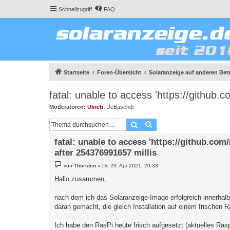
Schnellzugriff
FAQ
Startseite
Foren-Übersicht
Solaranzeige auf anderen Be
fatal: unable to access 'https://github.
Moderatoren:
Ulrich
,
DeBaschdi
Suche
Erweiterte Suche
fatal: unable to access 'https://github.com
after 254376991657 millis
B
von
Thorsten
»
Do 29. Apr 2021, 20:33
e
i
Hallo zusammen,
t
r
a
nach dem ich das Solaranzeige-Image erfolgreich innerhal
g
daran gemacht, die gleich Installation auf einem frischen
Ich habe den RasPi heute frisch aufgesetzt (aktuelles Ras