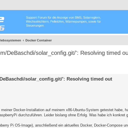
Support Forum für die Anzeige von BMS, Solarreglern,
Wechselrichtern, Pelletöfen, Wärmepumpen, sowie für
Steuerungen.
triebssystemen
Docker Container
com/DeBaschdi/solar_config.git/': Resolving timed o
/DeBaschdi/solar_config.git/': Resolving timed out
b meiner Docker-Installation auf meinem x86-Ubuntu-System getestet habe, h
 RaspberryPi durchzuführen. Leider bislang ohne Erfolg. Was habe ich konkret
pberry Pi OS-Image), anschließend ein aktuelles Docker, Docker-Compose und P