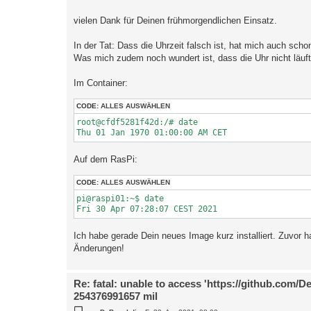
r
a
vielen Dank für Deinen frühmorgendlichen Einsatz.
g
In der Tat: Dass die Uhrzeit falsch ist, hat mich auch scho
Was mich zudem noch wundert ist, dass die Uhr nicht läuft
Im Container:
CODE:
ALLES AUSWÄHLEN
root@cfdf5281f42d:/# date

Thu 01 Jan 1970 01:00:00 AM CET
Auf dem RasPi:
CODE:
ALLES AUSWÄHLEN
pi@raspi01:~$ date

Fri 30 Apr 07:28:07 CEST 2021
Ich habe gerade Dein neues Image kurz installiert. Zuvor h
Änderungen!
Re: fatal: unable to access 'https://github.com/D
254376991657 mil
B