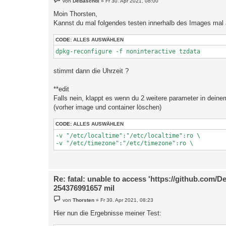
von
DeBaschdi
»
Fr 30. Apr 2021, 08:00
e
i
Moin Thorsten,
t
Kannst du mal folgendes testen innerhalb des Images mal 
r
a
g
CODE:
ALLES AUSWÄHLEN
dpkg-reconfigure -f noninteractive tzdata
stimmt dann die Uhrzeit ?
**edit
Falls nein, klappt es wenn du 2 weitere parameter in deine
(vorher image und container löschen)
CODE:
ALLES AUSWÄHLEN
-v "/etc/localtime":"/etc/localtime":ro \

-v "/etc/timezone":"/etc/timezone":ro \
Re: fatal: unable to access 'https://github.com/D
254376991657 mil
B
von
Thorsten
»
Fr 30. Apr 2021, 08:23
e
i
Hier nun die Ergebnisse meiner Test:
t
r