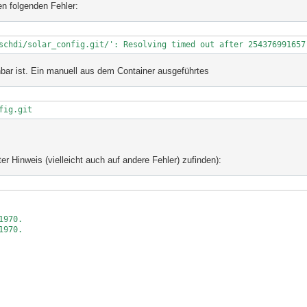
en folgenden Fehler:
schdi/solar_config.git/': Resolving timed out after 254376991657
hbar ist. Ein manuell aus dem Container ausgeführtes
fig.git
r Hinweis (vielleicht auch auf andere Fehler) zufinden):
970.

970.
