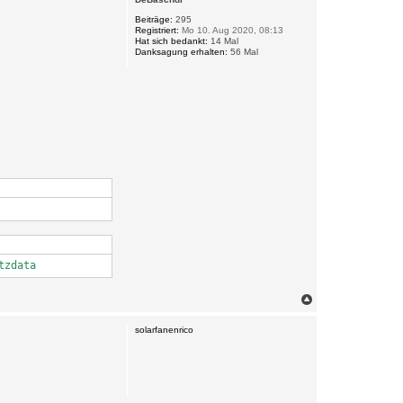
h
o
Beiträge:
295
Registriert:
Mo 10. Aug 2020, 08:13
b
Hat sich bedankt:
14 Mal
e
Danksagung erhalten:
56 Mal
n
tzdata
N
a
c
solarfanenrico
h
o
b
e
n