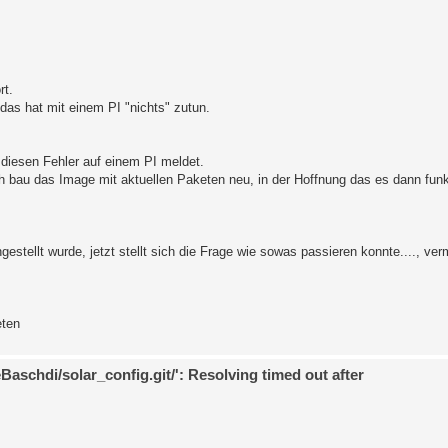
sfully 

ice grafana-server restart>

gauge-panel/versions/0.0.9/download

rt.
ice grafana-server restart>

das hat mit einem PI "nichts" zutun.
##############################################

se run /solaranzeige/setup for Configuration #

nzeige/setup                                 #

r diesen Fehler auf einem PI meldet.
##############################################
 bau das Image mit aktuellen Paketen neu, in der Hoffnung das es dann funkt
tellt wurde, jetzt stellt sich die Frage wie sowas passieren konnte...., vermu
eten
eBaschdi/solar_config.git/': Resolving timed out after