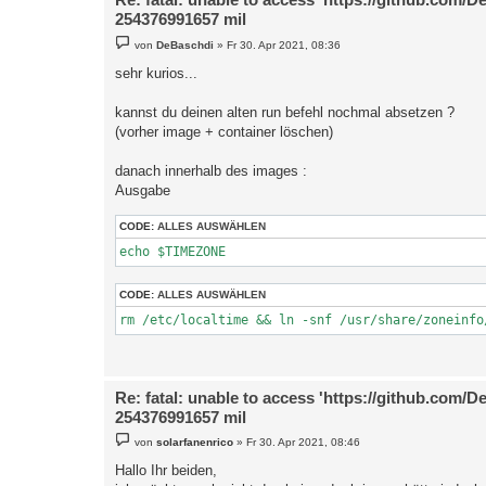
254376991657 mil
B
von
DeBaschdi
»
Fr 30. Apr 2021, 08:36
e
i
sehr kurios...
t
r
a
kannst du deinen alten run befehl nochmal absetzen ?
g
(vorher image + container löschen)
danach innerhalb des images :
Ausgabe
CODE:
ALLES AUSWÄHLEN
echo $TIMEZONE
CODE:
ALLES AUSWÄHLEN
rm /etc/localtime && ln -snf /usr/share/zoneinfo
Re: fatal: unable to access 'https://github.com/D
254376991657 mil
B
von
solarfanenrico
»
Fr 30. Apr 2021, 08:46
e
i
Hallo Ihr beiden,
t