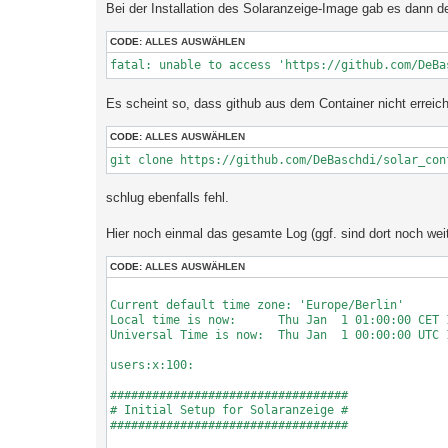
Bei der Installation des Solaranzeige-Image gab es dann d
CODE:
ALLES AUSWÄHLEN
fatal: unable to access 'https://github.com/DeBa
Es scheint so, dass github aus dem Container nicht erreic
CODE:
ALLES AUSWÄHLEN
git clone https://github.com/DeBaschdi/solar_con
schlug ebenfalls fehl.
Hier noch einmal das gesamte Log (ggf. sind dort noch weite
CODE:
ALLES AUSWÄHLEN
Current default time zone: 'Europe/Berlin'

Local time is now:      Thu Jan  1 01:00:00 CET 1
Universal Time is now:  Thu Jan  1 00:00:00 UTC 1
users:x:100:

##################################

# Initial Setup for Solaranzeige #

##################################
