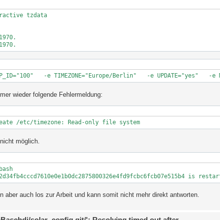
active tzdata

970.

1970.
P_ID="100"   -e TIMEZONE="Europe/Berlin"   -e UPDATE="yes"   -e 
immer wieder folgende Fehlermeldung:
eate /etc/timezone: Read-only file system
 nicht möglich.
ash

2d34fb4cccd7610e0e1b0dc2875800326e4fd9fcbc6fcb07e515b4 is restar
n aber auch los zur Arbeit und kann somit nicht mehr direkt antworten.
eBaschdi/solar_config.git/': Resolving timed out after