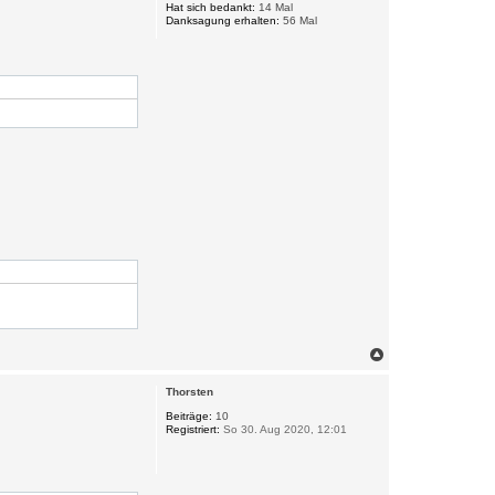
Hat sich bedankt:
14 Mal
e
Danksagung erhalten:
56 Mal
n
N
a
c
Thorsten
h
o
Beiträge:
10
Registriert:
So 30. Aug 2020, 12:01
b
e
n