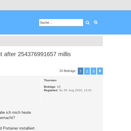
Suche
Erweiterte Suche
ut after 254376991657 millis
1
2
3
Nächste
24 Beiträge
Thorsten
Beiträge:
10
Registriert:
So 30. Aug 2020, 12:01
abe ich mich heute
 gemacht?
ortainer installiert.