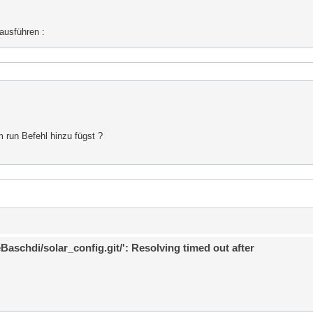
ausführen :
m run Befehl hinzu fügst ?
eBaschdi/solar_config.git/': Resolving timed out after