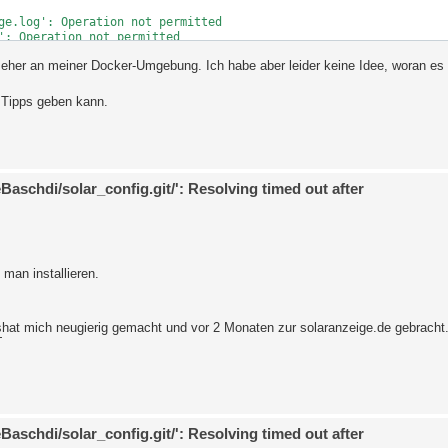
ge.log': Operation not permitted

': Operation not permitted

n eher an meiner Docker-Umgebung. Ich habe aber leider keine Idee, woran es 
schdi/solar_config.git/': Resolving timed out after 254376991657 
 such file or directory

 Tipps geben kann.
ige': No such file or directory

: No such file or directory

 No such file or directory

dom-csprng.c:1276:do_fast_random_poll)

eBaschdi/solar_config.git/': Resolving timed out after
dom-csprng.c:1276:do_fast_random_poll)

man installieren.
aE/PVForecast.git/': Connection time-out

': No such file or directory

uch file or directory

ht_config.ini': No such file or directory

s
hat mich neugierig gemacht und vor 2 Monaten zur solaranzeige.de gebracht
: No such file or directory

uch file or directory

 No such file or directory

 such file or directory



unandmoon-datasource/versions/0.2.1/download

eBaschdi/solar_config.git/': Resolving timed out after