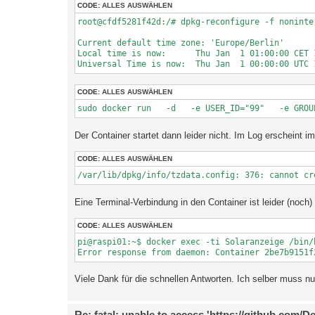
a
CODE:
ALLES AUSWÄHLEN
g
root@cfdf5281f42d:/# dpkg-reconfigure -f noninter
Current default time zone: 'Europe/Berlin'

Local time is now:      Thu Jan  1 01:00:00 CET 1
Universal Time is now:  Thu Jan  1 00:00:00 UTC 
CODE:
ALLES AUSWÄHLEN
sudo docker run   -d   -e USER_ID="99"   -e GROU
Der Container startet dann leider nicht. Im Log erscheint 
CODE:
ALLES AUSWÄHLEN
/var/lib/dpkg/info/tzdata.config: 376: cannot cr
Eine Terminal-Verbindung in den Container ist leider (noch)
CODE:
ALLES AUSWÄHLEN
pi@raspi01:~$ docker exec -ti Solaranzeige /bin/b
Error response from daemon: Container 2be7b9151f
Viele Dank für die schnellen Antworten. Ich selber muss nu
Re: fatal: unable to access 'https://github.com/D