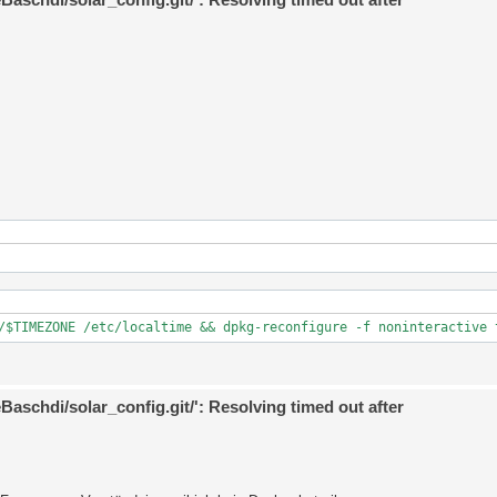
/$TIMEZONE /etc/localtime && dpkg-reconfigure -f noninteractive 
eBaschdi/solar_config.git/': Resolving timed out after