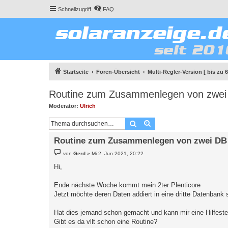
Schnellzugriff
FAQ
Startseite
Foren-Übersicht
Multi-Regler-Version [ bis zu 
Routine zum Zusammenlegen von zwei D
Moderator:
Ulrich
Suche
Erweiterte Suche
Routine zum Zusammenlegen von zwei DB i
B
von
Gerd
»
Mi 2. Jun 2021, 20:22
e
i
Hi,
t
r
a
Ende nächste Woche kommt mein 2ter Plenticore
g
Jetzt möchte deren Daten addiert in eine dritte Datenbank 
Hat dies jemand schon gemacht und kann mir eine Hilfeste
Gibt es da vllt schon eine Routine?