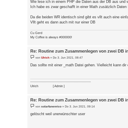
Wie lese ich in einem PHP die Daten aus der DB aus und w
Ich habe es zwar geschafft in einer Math zusätzlich Daten i
Da die beiden WR identisch sind gibt es vllt auch eine ein
Vllt geht es dann auch mit nur einer DB
Cu Gerd
My Coffee is always #000000!
Re: Routine zum Zusammenlegen von zwei DB in 
B
von
Ulrich
»
Do 3. Jun 2021, 08:47
e
i
Das sollte mit einer _math Datei gehen. Vielleicht kann dir 
t
r
a
g
-----------------------------------------------------
Ulrich
. . . . . . . .
[ Admin ]
Re: Routine zum Zusammenlegen von zwei DB in 
B
von
solarfanenrico
»
Do 3. Jun 2021, 09:14
e
i
gelöscht weil unerwünschter user
t
r
a
g