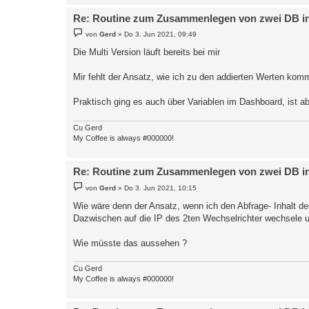
Re: Routine zum Zusammenlegen von zwei DB in 
B
von
Gerd
»
Do 3. Jun 2021, 09:49
e
i
Die Multi Version läuft bereits bei mir
t
r
a
Mir fehlt der Ansatz, wie ich zu den addierten Werten kom
g
Praktisch ging es auch über Variablen im Dashboard, ist abe
Cu Gerd
My Coffee is always #000000!
Re: Routine zum Zusammenlegen von zwei DB in 
B
von
Gerd
»
Do 3. Jun 2021, 10:15
e
i
Wie wäre denn der Ansatz, wenn ich den Abfrage- Inhalt de
t
Dazwischen auf die IP des 2ten Wechselrichter wechsele u
r
a
g
Wie müsste das aussehen ?
Cu Gerd
My Coffee is always #000000!