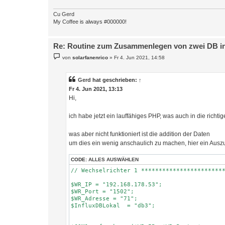
$WR_Port = "1502";

$WR_Adresse = "71";

Cu Gerd
$InfluxDBLokal  = "db3";

My Coffee is always #000000!
$COM1 = fsockopen($WR_IP, $WR_Port, $errno, $err
Re: Routine zum Zusammenlegen von zwei DB in 
if (!is_resource($COM1)) {

  $funktionen->log_schreiben("Kein Kontakt zum W
B
von
solarfanenrico
»
Fr 4. Jun 2021, 14:58
  $funktionen->log_schreiben("Exit.... ","XX ",9)
e
i
  goto Ausgang;

t
}

r
Gerd
hat geschrieben:
↑
a
Fr 4. Jun 2021, 13:13
// hier soll dann addiert werden, was aber nicht 
g
Hi,
$rc = $funktionen->kostal_register_lesen($COM1,"
  $aktuelleDaten["WattstundenGesamt"] = ($aktuel
ich habe jetzt ein lauffähiges PHP, was auch in die richti
  $rc = $funktionen->kostal_register_lesen($COM1
  $aktuelleDaten["WattstundenGesamtHeute"] = $ak
was aber nicht funktioniert ist die addition der Daten
  $rc = $funktionen->kostal_register_lesen($COM1
um dies ein wenig anschaulich zu machen, hier ein Ausz
  $aktuelleDaten["WattstundenGesamtMonat"] = $ak
  $rc = $funktionen->kostal_register_lesen($COM1
  $aktuelleDaten["WattstundenGesamtJahr"] = $akt
CODE:
ALLES AUSWÄHLEN
// Wechselrichter 1 ************************
$WR_IP = "192.168.178.53";

$WR_Port = "1502";

$WR_Adresse = "71";

$InfluxDBLokal  = "db3";
