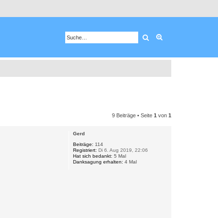
Suche
Erweiterte Suche
9 Beiträge • Seite
1
von
1
Gerd
Beiträge:
114
Registriert:
Di 6. Aug 2019, 22:06
Hat sich bedankt:
5 Mal
Danksagung erhalten:
4 Mal