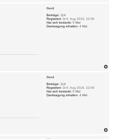
a
c
Gerd
h
o
Beiträge:
114
Registriert:
Di 6. Aug 2019, 22:06
b
Hat sich bedankt:
5 Mal
e
Danksagung erhalten:
4 Mal
n
N
a
c
Gerd
h
o
Beiträge:
114
Registriert:
Di 6. Aug 2019, 22:06
b
Hat sich bedankt:
5 Mal
e
Danksagung erhalten:
4 Mal
n
N
a
c