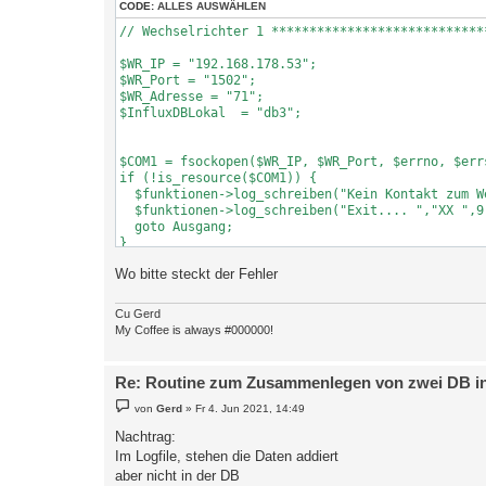
CODE:
ALLES AUSWÄHLEN
// Wechselrichter 1 ****************************
$WR_IP = "192.168.178.53";

$WR_Port = "1502";

$WR_Adresse = "71";

$InfluxDBLokal  = "db3";

$COM1 = fsockopen($WR_IP, $WR_Port, $errno, $err
if (!is_resource($COM1)) {

  $funktionen->log_schreiben("Kein Kontakt zum W
  $funktionen->log_schreiben("Exit.... ","XX ",9)
  goto Ausgang;

}

Wo bitte steckt der Fehler
$rc = $funktionen->kostal_register_lesen($COM1,"
  $aktuelleDaten["WattstundenGesamt"] = $rc["Wert
  $rc = $funktionen->kostal_register_lesen($COM1
Cu Gerd
  $aktuelleDaten["WattstundenGesamtHeute"] = $rc[
My Coffee is always #000000!
  $rc = $funktionen->kostal_register_lesen($COM1
  $aktuelleDaten["WattstundenGesamtMonat"] = $rc[
  $rc = $funktionen->kostal_register_lesen($COM1
Re: Routine zum Zusammenlegen von zwei DB in 
  $aktuelleDaten["WattstundenGesamtJahr"] = $rc["
B
von
Gerd
»
Fr 4. Jun 2021, 14:49
e
i
Nachtrag:
  // Wechselrichter 2 **************************
t
Im Logfile, stehen die Daten addiert
r
a
$WR_IP = "192.168.178.53";

aber nicht in der DB
g