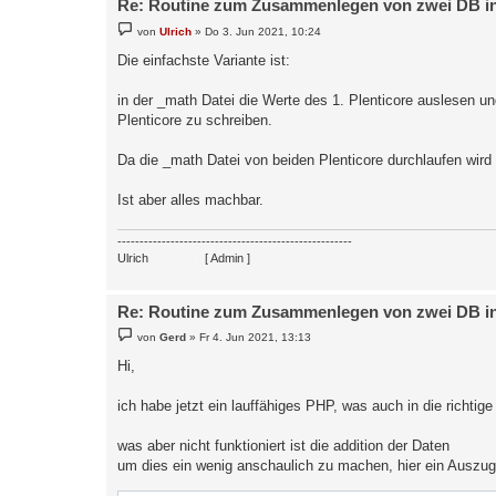
Re: Routine zum Zusammenlegen von zwei DB in 
B
von
Ulrich
»
Do 3. Jun 2021, 10:24
e
i
Die einfachste Variante ist:
t
r
a
in der _math Datei die Werte des 1. Plenticore auslesen u
g
Plenticore zu schreiben.
Da die _math Datei von beiden Plenticore durchlaufen wird
Ist aber alles machbar.
-----------------------------------------------------
Ulrich
. . . . . . . .
[ Admin ]
Re: Routine zum Zusammenlegen von zwei DB in 
B
von
Gerd
»
Fr 4. Jun 2021, 13:13
e
i
Hi,
t
r
a
ich habe jetzt ein lauffähiges PHP, was auch in die richtig
g
was aber nicht funktioniert ist die addition der Daten
um dies ein wenig anschaulich zu machen, hier ein Auszug