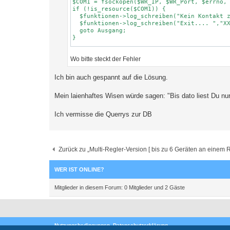
$COM1 = fsockopen($WR_IP, $WR_Port, $errno, 
if (!is_resource($COM1)) {

  $funktionen->log_schreiben("Kein Kontakt z
  $funktionen->log_schreiben("Exit.... ","XX
  goto Ausgang;

}

$rc = $funktionen->kostal_register_lesen($CO
Wo bitte steckt der Fehler
  $aktuelleDaten["WattstundenGesamt"] = $rc[
  $rc = $funktionen->kostal_register_lesen($
  $aktuelleDaten["WattstundenGesamtHeute"] =
Ich bin auch gespannt auf die Lösung.
  $rc = $funktionen->kostal_register_lesen($
  $aktuelleDaten["WattstundenGesamtMonat"] =
  $rc = $funktionen->kostal_register_lesen($
Mein laienhaftes Wisen würde sagen: "Bis dato liest Du nu
  $aktuelleDaten["WattstundenGesamtJahr"] = 
Ich vermisse die Querrys zur DB
  // Wechselrichter 2 **********************
$WR_IP = "192.168.178.53";

$WR_Port = "1502";

Zurück zu „Multi-Regler-Version [ bis zu 6 Geräten an einem R
$WR_Adresse = "71";

$InfluxDBLokal  = "db3";

WER IST ONLINE?
$COM1 = fsockopen($WR_IP, $WR_Port, $errno, 
Mitglieder in diesem Forum: 0 Mitglieder und 2 Gäste
if (!is_resource($COM1)) {

  $funktionen->log_schreiben("Kein Kontakt z
  $funktionen->log_schreiben("Exit.... ","XX
  goto Ausgang;

}

Nutzungsbedingungen
Datenschutzerklärung