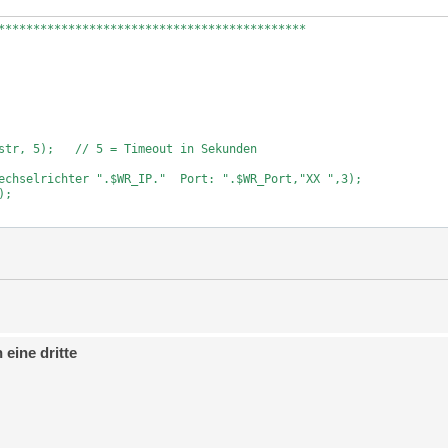
********************************************

str, 5);   // 5 = Timeout in Sekunden

echselrichter ".$WR_IP."  Port: ".$WR_Port,"XX ",3);

;

0140","0002","Float");

"];

,"0142","0002","Float");

"Wert"];

,"0146","0002","Float");

"Wert"];

,"0144","0002","Float");

eine dritte
Wert"];

*****************************************************************