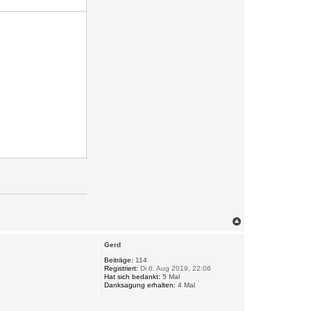
N
a
c
Gerd
h
o
Beiträge:
114
Registriert:
Di 6. Aug 2019, 22:06
b
Hat sich bedankt:
5 Mal
e
****************************

Danksagung erhalten:
4 Mal
n