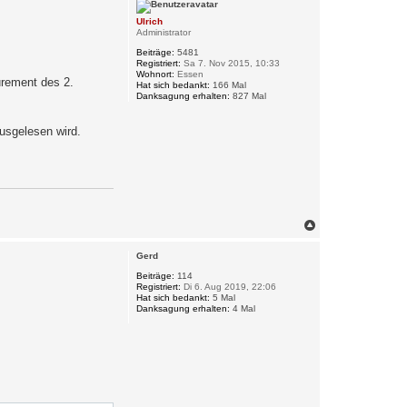
h
Ulrich
o
Administrator
b
e
Beiträge:
5481
n
Registriert:
Sa 7. Nov 2015, 10:33
Wohnort:
Essen
urement des 2.
Hat sich bedankt:
166 Mal
Danksagung erhalten:
827 Mal
ausgelesen wird.
N
a
c
Gerd
h
o
Beiträge:
114
Registriert:
Di 6. Aug 2019, 22:06
b
Hat sich bedankt:
5 Mal
e
Danksagung erhalten:
4 Mal
n