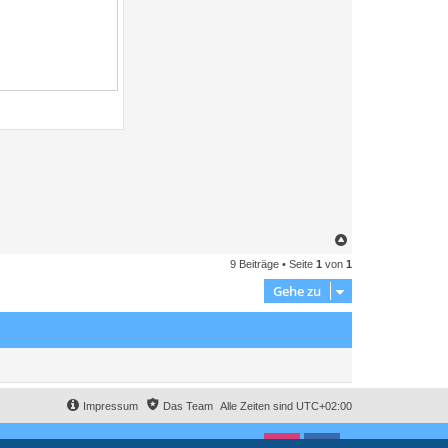
N
*********************************

a
9 Beiträge • Seite
1
von
1
c
h
Gehe zu
o
b
e
n
Impressum
Das Team
Alle Zeiten sind
UTC+02:00