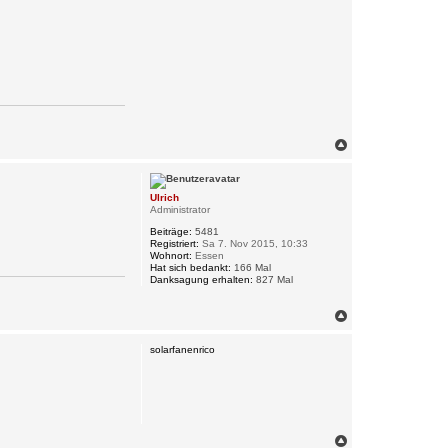
N
a
c
h
Ulrich
o
Administrator
b
e
Beiträge:
5481
n
Registriert:
Sa 7. Nov 2015, 10:33
Wohnort:
Essen
Hat sich bedankt:
166 Mal
Danksagung erhalten:
827 Mal
N
a
c
solarfanenrico
h
o
b
e
n
N