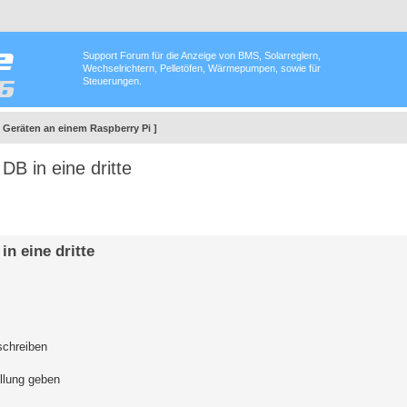
Support Forum für die Anzeige von BMS, Solarreglern,
Wechselrichtern, Pelletöfen, Wärmepumpen, sowie für
Steuerungen.
6 Geräten an einem Raspberry Pi ]
B in eine dritte
n eine dritte
schreiben
llung geben