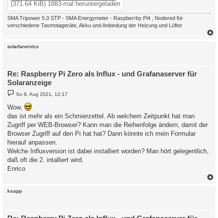
(371.64 KiB) 1883-mal heruntergeladen
SMA Tripower 5.0 STP - SMA Energymeter - Raspberrby Pi4 , Nodered für
verschiedene Tasmotageräte, Akku und Anbindung der Heizung und Lüfter
c
solarfanenrico
Re: Raspberry Pi Zero als Influx - und Grafanaserver für
Solaranzeige
B
So 8. Aug 2021, 12:17
e
i
Wow,
t
das ist mehr als ein Schmierzettel. Ab welchem Zeitpunkt hat man
r
a
Zugriff per WEB-Browser? Kann man die Reihenfolge ändern, damit der
g
Browser Zugriff auf den Pi hat hat? Dann könnte ich mein Formular
hierauf anpassen.
Welche Influxversion ist dabei installiert worden? Man hört gelegentlich,
daß oft die 2. intalliert wird.
Enrico
c
ksapp