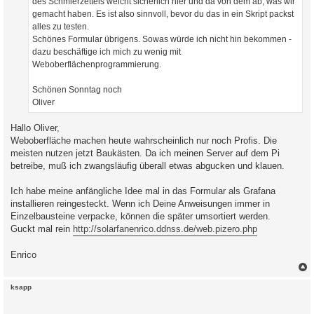
des Schmierzettels weicht sicherlich hier und da von dem ab, was wir
gemacht haben. Es ist also sinnvoll, bevor du das in ein Skript packst
alles zu testen.
Schönes Formular übrigens. Sowas würde ich nicht hin bekommen -
dazu beschäftige ich mich zu wenig mit
Weboberflächenprogrammierung.
Schönen Sonntag noch
Oliver
Hallo Oliver,
Weboberfläche machen heute wahrscheinlich nur noch Profis. Die
meisten nutzen jetzt Baukästen. Da ich meinen Server auf dem Pi
betreibe, muß ich zwangsläufig überall etwas abgucken und klauen.
Ich habe meine anfängliche Idee mal in das Formular als Grafana
installieren reingesteckt. Wenn ich Deine Anweisungen immer in
Einzelbausteine verpacke, können die später umsortiert werden.
Guckt mal rein
http://solarfanenrico.ddnss.de/web.pizero.php
Enrico
c
ksapp