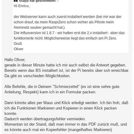
ksapp
hat geschrieben:
↑
a
Hi Enrico,
g
der Webserver kann auch zuerst installiert werden (bei mir war der
schon drauf, da mein RaspiZero schon vorher als Pihole mein
Heimnetz sauber gemacht hat.).
Die Influxversion ist 1.8.7 - wir hatten erst die 2.x installiert - aber das
funktionierte nicht. Möglicherweise liegt das einfach am Pi Zero.
Gruß
Oliver
Hallo Oliver,
gerade in dieser Minute hatte ich mir auch selbst die Antwort gegeben.
Bereits wenn das BS installiert ist, ist der Pi bereits über ssh erreichbar.
Da gibt es verschieden Möglichkeiten.
Alle Befehle, die in Deinem "Schmierzettel" (es ist eine sehre gute
Anleitung, Respekt) kann ich in ein Formular packen.
Dann könnte alles per Maus und Klick erledigt werden. Ich bin froh, daß
ich die Funktionen Markieren und Kopieren in einen Klick packen
konnte.
Dadurch werden übertragungsfehler vermieden.
Momentan ist der Stand, daß man immer in das PDF zurück muß, und
es könnte auch mal ein Kopierfehler (mangelhaftes Markieren)