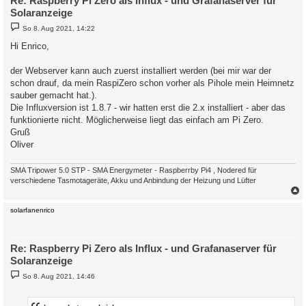
Re: Raspberry Pi Zero als Influx - und Grafanaserver für
Solaranzeige
B
So 8. Aug 2021, 14:22
e
i
Hi Enrico,
t
r
a
der Webserver kann auch zuerst installiert werden (bei mir war der
g
schon drauf, da mein RaspiZero schon vorher als Pihole mein Heimnetz
sauber gemacht hat.).
Die Influxversion ist 1.8.7 - wir hatten erst die 2.x installiert - aber das
funktionierte nicht. Möglicherweise liegt das einfach am Pi Zero.
Gruß
Oliver
SMA Tripower 5.0 STP - SMA Energymeter - Raspberrby Pi4 , Nodered für
verschiedene Tasmotageräte, Akku und Anbindung der Heizung und Lüfter
c
solarfanenrico
Re: Raspberry Pi Zero als Influx - und Grafanaserver für
Solaranzeige
B
So 8. Aug 2021, 14:46
e
i
t
r