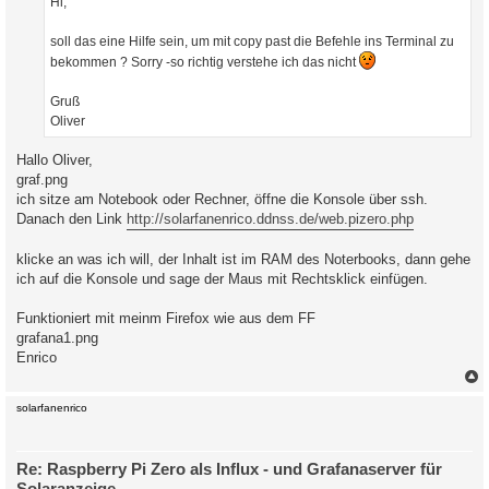
Hi,
g
soll das eine Hilfe sein, um mit copy past die Befehle ins Terminal zu
bekommen ? Sorry -so richtig verstehe ich das nicht
Gruß
Oliver
Hallo Oliver,
graf.png
ich sitze am Notebook oder Rechner, öffne die Konsole über ssh.
Danach den Link
http://solarfanenrico.ddnss.de/web.pizero.php
klicke an was ich will, der Inhalt ist im RAM des Noterbooks, dann gehe
ich auf die Konsole und sage der Maus mit Rechtsklick einfügen.
Funktioniert mit meinm Firefox wie aus dem FF
grafana1.png
Enrico
c
solarfanenrico
Re: Raspberry Pi Zero als Influx - und Grafanaserver für
Solaranzeige