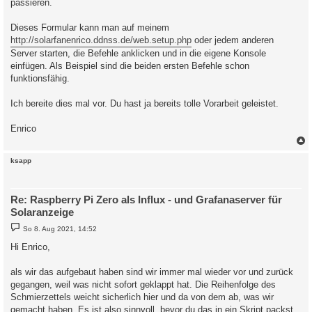
passieren.
Dieses Formular kann man auf meinem
http://solarfanenrico.ddnss.de/web.setup.php
oder jedem anderen
Server starten, die Befehle anklicken und in die eigene Konsole
einfügen. Als Beispiel sind die beiden ersten Befehle schon
funktionsfähig.
Ich bereite dies mal vor. Du hast ja bereits tolle Vorarbeit geleistet.
Enrico
c
ksapp
Re: Raspberry Pi Zero als Influx - und Grafanaserver für
Solaranzeige
B
So 8. Aug 2021, 14:52
e
i
Hi Enrico,
t
r
a
als wir das aufgebaut haben sind wir immer mal wieder vor und zurück
g
gegangen, weil was nicht sofort geklappt hat. Die Reihenfolge des
Schmierzettels weicht sicherlich hier und da von dem ab, was wir
gemacht haben. Es ist also sinnvoll, bevor du das in ein Skript packst