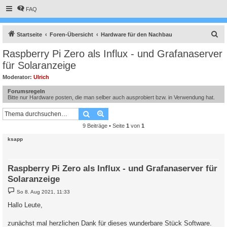
FAQ
S
Startseite
Foren-Übersicht
Hardware für den Nachbau
u
Raspberry Pi Zero als Influx - und Grafanaserver
c
für Solaranzeige
h
Moderator:
Ulrich
e
Forumsregeln
Bitte nur Hardware posten, die man selber auch ausprobiert bzw. in Verwendung hat.
Suche
Erweiterte Suche
9 Beiträge • Seite
1
von
1
ksapp
Raspberry Pi Zero als Influx - und Grafanaserver für
Solaranzeige
B
So 8. Aug 2021, 11:33
e
i
Hallo Leute,
t
r
a
zunächst mal herzlichen Dank für dieses wunderbare Stück Software.
g