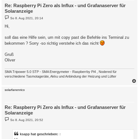
Re: Raspberry Pi Zero als Influx - und Grafanaserver für
Solaranzeige
B
So 8. Aug 2021, 20:14
e
i
Hi,
t
r
a
soll das eine Hilfe sein, um mit copy past die Befehle ins Terminal zu
g
bekommen ? Sorry -so richtig verstehe ich das nicht
Gruß
Oliver
SMA Tripower 5.0 STP - SMA Energymeter - Raspberrby Pi4 , Nodered für
verschiedene Tasmotageräte, Akku und Anbindung der Heizung und Lüfter
c
solarfanenrico
Re: Raspberry Pi Zero als Influx - und Grafanaserver für
Solaranzeige
B
So 8. Aug 2021, 20:52
e
i
t
r
ksapp
hat geschrieben:
↑
a