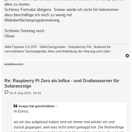
alles zu testen.
Schönes Formular übrigens. Sowas würde ich nicht hin bekommen -
dazu beschäftige ich mich zu wenig mit
Weboberflächenprogrammierung.
Schönen Sonntag noch
Oliver
SMA Tripower 5.0 STP - SMA Energymeter - Raspberrby Pi4 , Nodered für
verschiedene Tasmotageräte, Akku und Anbindung der Heizung und Lüfter
c
solarfanenrico
Re: Raspberry Pi Zero als Influx - und Grafanaserver für
Solaranzeige
B
So 8. Aug 2021, 16:43
e
i
t
r
ksapp
hat geschrieben:
↑
a
Hi Enrico,
g
als wir das aufgebaut haben sind wir immer mal wieder vor und
zurück gegangen, weil was nicht sofort geklappt hat. Die Reihenfolge