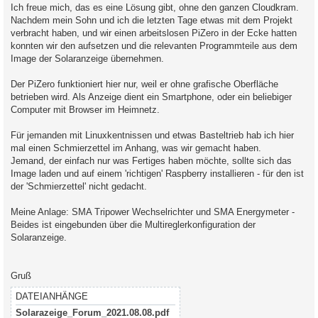
Ich freue mich, das es eine Lösung gibt, ohne den ganzen Cloudkram.
Nachdem mein Sohn und ich die letzten Tage etwas mit dem Projekt
verbracht haben, und wir einen arbeitslosen PiZero in der Ecke hatten
konnten wir den aufsetzen und die relevanten Programmteile aus dem
Image der Solaranzeige übernehmen.
Der PiZero funktioniert hier nur, weil er ohne grafische Oberfläche
betrieben wird. Als Anzeige dient ein Smartphone, oder ein beliebiger
Computer mit Browser im Heimnetz.
Für jemanden mit Linuxkentnissen und etwas Basteltrieb hab ich hier
mal einen Schmierzettel im Anhang, was wir gemacht haben.
Jemand, der einfach nur was Fertiges haben möchte, sollte sich das
Image laden und auf einem 'richtigen' Raspberry installieren - für den ist
der 'Schmierzettel' nicht gedacht.
Meine Anlage: SMA Tripower Wechselrichter und SMA Energymeter -
Beides ist eingebunden über die Multireglerkonfiguration der
Solaranzeige.
Gruß
DATEIANHÄNGE
Solarazeige_Forum_2021.08.08.pdf