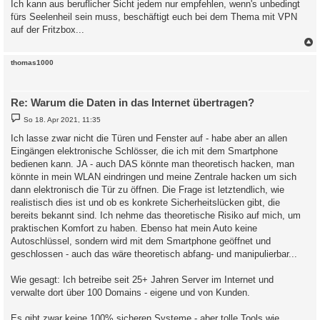
Ich kann aus beruflicher Sicht jedem nur empfehlen, wenn's unbedingt
fürs Seelenheil sein muss, beschäftigt euch bei dem Thema mit VPN
auf der Fritzbox...
c
thomas1000
Re: Warum die Daten in das Internet übertragen?
B
So 18. Apr 2021, 11:35
e
i
Ich lasse zwar nicht die Türen und Fenster auf - habe aber an allen
t
Eingängen elektronische Schlösser, die ich mit dem Smartphone
r
a
bedienen kann. JA - auch DAS könnte man theoretisch hacken, man
g
könnte in mein WLAN eindringen und meine Zentrale hacken um sich
dann elektronisch die Tür zu öffnen. Die Frage ist letztendlich, wie
realistisch dies ist und ob es konkrete Sicherheitslücken gibt, die
bereits bekannt sind. Ich nehme das theoretische Risiko auf mich, um
praktischen Komfort zu haben. Ebenso hat mein Auto keine
Autoschlüssel, sondern wird mit dem Smartphone geöffnet und
geschlossen - auch das wäre theoretisch abfang- und manipulierbar...
Wie gesagt: Ich betreibe seit 25+ Jahren Server im Internet und
verwalte dort über 100 Domains - eigene und von Kunden.
Es gibt zwar keine 100% sicheren Systeme - aber tolle Tools wie