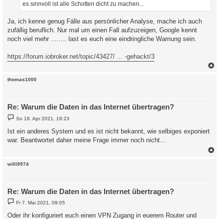
es sinnvoll ist alle Schotten dicht zu machen...
Ja, ich kenne genug Fälle aus persönlicher Analyse, mache ich auch
zufällig beruflich. Nur mal um einen Fall aufzuzeigen, Google kennt
noch viel mehr ........ last es euch eine eindringliche Warnung sein.
https://forum.iobroker.net/topic/43427/ ... -gehackt/3
c
thomas1000
Re: Warum die Daten in das Internet übertragen?
B
So 18. Apr 2021, 19:23
e
i
Ist ein anderes System und es ist nicht bekannt, wie selbiges exponiert
t
war. Beantwortet daher meine Frage immer noch nicht...
r
a
g
c
willi9974
Re: Warum die Daten in das Internet übertragen?
B
Fr 7. Mai 2021, 09:05
e
i
Oder ihr konfiguriert euch einen VPN Zugang in euerem Router und
t