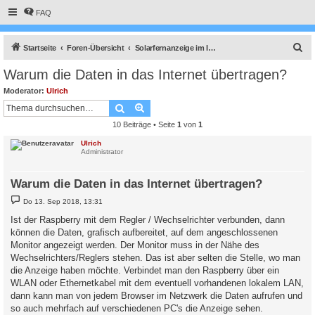
FAQ
S
Startseite
Foren-Übersicht
Solarfernanzeige im Internet mit vServer (virtuellem Server gemietet.)
u
Warum die Daten in das Internet übertragen?
c
Moderator:
Ulrich
h
Suche
Erweiterte Suche
e
10 Beiträge • Seite
1
von
1
Ulrich
Administrator
Warum die Daten in das Internet übertragen?
B
Do 13. Sep 2018, 13:31
e
i
Ist der Raspberry mit dem Regler / Wechselrichter verbunden, dann
t
können die Daten, grafisch aufbereitet, auf dem angeschlossenen
r
a
Monitor angezeigt werden. Der Monitor muss in der Nähe des
g
Wechselrichters/Reglers stehen. Das ist aber selten die Stelle, wo man
die Anzeige haben möchte. Verbindet man den Raspberry über ein
WLAN oder Ethernetkabel mit dem eventuell vorhandenen lokalem LAN,
dann kann man von jedem Browser im Netzwerk die Daten aufrufen und
so auch mehrfach auf verschiedenen PC's die Anzeige sehen.