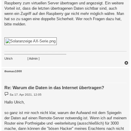
Raspberry zum virtuellen Server übertragen und angezeigt. Ein weitere
Vorteil ist, dass die letzten übertragenen Daten sichtbar sind, auch
wenn ein Zugriff auf den Raspberry gar nicht mehr möglich währe. Man
hat so zu sagen eine doppelte Sicherheit. Wer noch Fragen dazu hat,
bitte melden.
-----------------------------------------------------
Ulrich
. . . . . . . .
[ Admin ]
c
thomas1000
Re: Warum die Daten in das Internet übertragen?
B
Sa 17. Apr 2021, 12:05
e
i
Hallo Ulrich,
t
r
a
so ganz ist mir noch nicht klar, warum der Aufwand mit dem Spiegeln
g
der Daten auf einen Remote-Server notwendig ist. Wenn ich auf meinem
Router eine Portfreigabe und -weiterleitung (ausschließlich) für 3000
mache, dann können die "bösen Hacker" meines Erachtens nach nicht