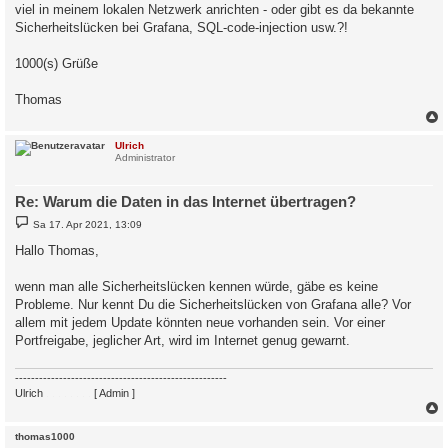
viel in meinem lokalen Netzwerk anrichten - oder gibt es da bekannte
Sicherheitslücken bei Grafana, SQL-code-injection usw.?!
1000(s) Grüße
Thomas
c
Ulrich
Administrator
Re: Warum die Daten in das Internet übertragen?
B
Sa 17. Apr 2021, 13:09
e
i
Hallo Thomas,
t
r
a
wenn man alle Sicherheitslücken kennen würde, gäbe es keine
g
Probleme. Nur kennt Du die Sicherheitslücken von Grafana alle? Vor
allem mit jedem Update könnten neue vorhanden sein. Vor einer
Portfreigabe, jeglicher Art, wird im Internet genug gewarnt.
-----------------------------------------------------
Ulrich
. . . . . . . .
[ Admin ]
c
thomas1000