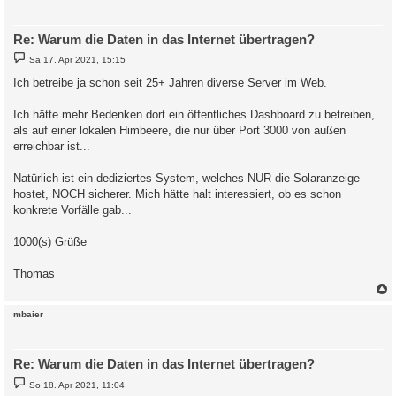
Re: Warum die Daten in das Internet übertragen?
B
Sa 17. Apr 2021, 15:15
e
i
Ich betreibe ja schon seit 25+ Jahren diverse Server im Web.
t
r
a
Ich hätte mehr Bedenken dort ein öffentliches Dashboard zu betreiben,
g
als auf einer lokalen Himbeere, die nur über Port 3000 von außen
erreichbar ist...
Natürlich ist ein dediziertes System, welches NUR die Solaranzeige
hostet, NOCH sicherer. Mich hätte halt interessiert, ob es schon
konkrete Vorfälle gab...
1000(s) Grüße
Thomas
c
mbaier
Re: Warum die Daten in das Internet übertragen?
B
So 18. Apr 2021, 11:04
e