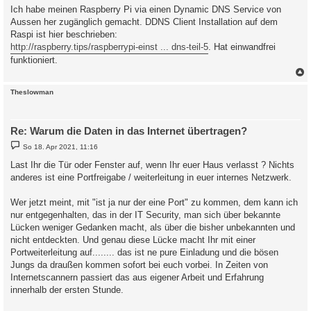
i
Ich habe meinen Raspberry Pi via einen Dynamic DNS Service von
t
Aussen her zugänglich gemacht. DDNS Client Installation auf dem
r
a
Raspi ist hier beschrieben:
g
http://raspberry.tips/raspberrypi-einst ... dns-teil-5
. Hat einwandfrei
funktioniert.
c
Theslowman
Re: Warum die Daten in das Internet übertragen?
B
So 18. Apr 2021, 11:16
e
i
Last Ihr die Tür oder Fenster auf, wenn Ihr euer Haus verlasst ? Nichts
t
anderes ist eine Portfreigabe / weiterleitung in euer internes Netzwerk.
r
a
g
Wer jetzt meint, mit "ist ja nur der eine Port" zu kommen, dem kann ich
nur entgegenhalten, das in der IT Security, man sich über bekannte
Lücken weniger Gedanken macht, als über die bisher unbekannten und
nicht entdeckten. Und genau diese Lücke macht Ihr mit einer
Portweiterleitung auf........ das ist ne pure Einladung und die bösen
Jungs da draußen kommen sofort bei euch vorbei. In Zeiten von
Internetscannern passiert das aus eigener Arbeit und Erfahrung
innerhalb der ersten Stunde.