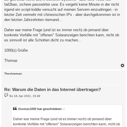
fail2ban, sichere passwörter usw. Es vergeht keine Minute in der nicht
irgend ein script-kiddie versucht auf meinen Servern einzudringen - in
letzter Zeit vermehr mit chinesischen IPs - aber durchgekommen ist in
den letzten Jahrzehnten niemand...
Daher war meine Frage (und ist es immer noch) ob jemand über
konkrete Vorfälle mit "offenen" Solaranzeigen berichten kann, nicht ob
es sinnvoll ist alle Schotten dicht zu machen...
1000(s) Grüße
Thomas
c
Theslowman
Re: Warum die Daten in das Internet übertragen?
B
So 18. Apr 2021, 15:49
e
i
t
r
thomas1000
hat geschrieben:
↑
a
g
Daher war meine Frage (und ist es immer noch) ob jemand über
konkrete Vorfälle mit "offenen" Solaranzeigen berichten kann, nicht ob