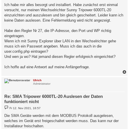
Ich habe mir alles besorgt und installiert. Habe zunächst erst einmal
versucht, nur meinen Wechselrichter Sunny Tripower 6000TL-20
einzurichten und auszulesen und bin gleich gescheitert. Leider kann ich
keine Daten auslesen. Eine Fehlermeldung wird nicht angezeigt.
Habe den Regler Nr 27, die IP-Adresse, den Port und WP richtig
eingetragen.
Wenn ich mit Sunny Explorer über LAN in den Wechselrichter gehe
muss ich ein Passwort angeben. Muss ich das auch in die
user.config.php eintragen?
Und wen ja wo? Hat jemand diesen Regler erfolgreich eingerichtet?
Ich hoffe auf eine Antwort auf meine Anfängerfrage.
c
Ulrich
Administrator
Re: SMA Tripower 6000TL-20 Auslesen der Daten
funktioniert nicht
B
Fr 12. Nov 2021, 16:57
e
i
Die SMA Geräte werden mit dem MODBUS Protokoll ausgelesen,
t
welches im Gerät erst freigeschaltet werden muss. Das kann nur der
r
a
Installateur freischalten.
g