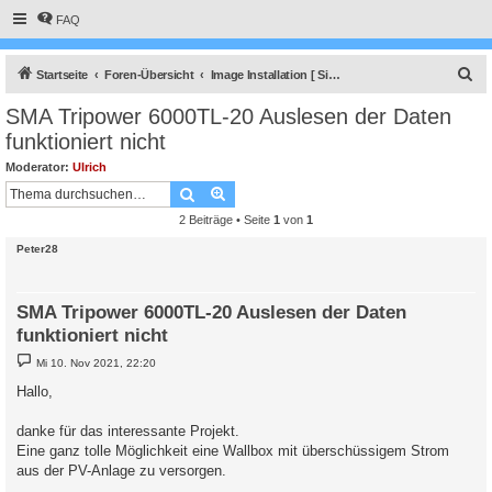
FAQ
S
Startseite
Foren-Übersicht
Image Installation [ Single-Regler Version ]
u
SMA Tripower 6000TL-20 Auslesen der Daten
c
funktioniert nicht
h
Moderator:
Ulrich
e
Suche
Erweiterte Suche
2 Beiträge • Seite
1
von
1
Peter28
SMA Tripower 6000TL-20 Auslesen der Daten
funktioniert nicht
B
Mi 10. Nov 2021, 22:20
e
i
Hallo,
t
r
a
danke für das interessante Projekt.
g
Eine ganz tolle Möglichkeit eine Wallbox mit überschüssigem Strom
aus der PV-Anlage zu versorgen.