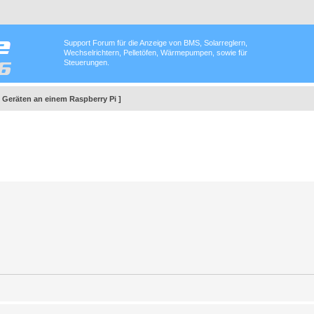
Support Forum für die Anzeige von BMS, Solarreglern,
Wechselrichtern, Pelletöfen, Wärmepumpen, sowie für
Steuerungen.
6 Geräten an einem Raspberry Pi ]