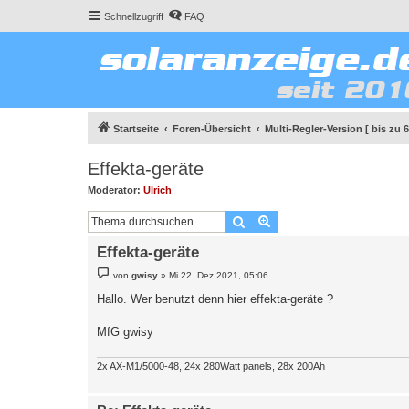
Schnellzugriff
FAQ
Startseite
Foren-Übersicht
Multi-Regler-Version [ bis zu 
Effekta-geräte
Moderator:
Ulrich
Suche
Erweiterte Suche
Effekta-geräte
B
von
gwisy
»
Mi 22. Dez 2021, 05:06
e
i
Hallo. Wer benutzt denn hier effekta-geräte ?
t
r
a
MfG gwisy
g
2x AX-M1/5000-48, 24x 280Watt panels, 28x 200Ah