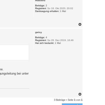
muelleru
h
o
Beiträge:
2
Registriert:
So 18. Okt 2020, 20:02
b
Danksagung erhalten:
1 Mal
e
n
N
a
c
gwisy
h
o
Beiträge:
4
Registriert:
Sa 28. Dez 2019, 16:46
b
Hat sich bedankt:
1 Mal
e
n
me.
ungsleitung bei unter
N
a
3 Beiträge • Seite
1
von
1
c
h