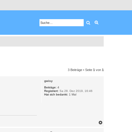
Suche
Erweiterte Suche
3 Beiträge • Seite
1
von
1
gwisy
Beiträge:
4
Registriert:
Sa 28. Dez 2019, 16:46
Hat sich bedankt:
1 Mal
N
a
c