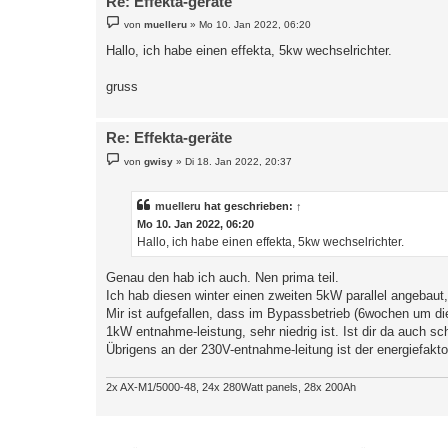
Re: Effekta-geräte
B
von
muelleru
»
Mo 10. Jan 2022, 06:20
e
i
Hallo, ich habe einen effekta, 5kw wechselrichter.
t
r
a
gruss
g
Re: Effekta-geräte
B
von
gwisy
»
Di 18. Jan 2022, 20:37
e
i
t
r
muelleru
hat geschrieben:
↑
a
Mo 10. Jan 2022, 06:20
g
Hallo, ich habe einen effekta, 5kw wechselrichter.
Genau den hab ich auch. Nen prima teil.
Ich hab diesen winter einen zweiten 5kW parallel angebau
Mir ist aufgefallen, dass im Bypassbetrieb (6wochen um die
1kW entnahme-leistung, sehr niedrig ist. Ist dir da auch s
Übrigens an der 230V-entnahme-leitung ist der energiefakt
2x AX-M1/5000-48, 24x 280Watt panels, 28x 200Ah