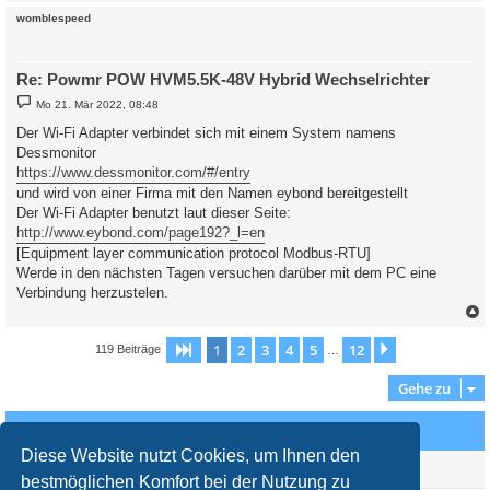
c
womblespeed
Re: Powmr POW HVM5.5K-48V Hybrid Wechselrichter
B
Mo 21. Mär 2022, 08:48
e
i
Der Wi-Fi Adapter verbindet sich mit einem System namens
t
Dessmonitor
r
a
https://www.dessmonitor.com/#/entry
g
und wird von einer Firma mit den Namen eybond bereitgestellt
Der Wi-Fi Adapter benutzt laut dieser Seite:
http://www.eybond.com/page192?_l=en
[Equipment layer communication protocol Modbus-RTU]
Werde in den nächsten Tagen versuchen darüber mit dem PC eine
Verbindung herzustelen.
c
1
2
3
4
5
12
Seite
1
von
12
Nächste
119 Beiträge
…
Gehe zu
Wer ist online?
Diese Website nutzt Cookies, um Ihnen den
Mitglieder in diesem Forum: 0 Mitglieder und 0 Gäste
bestmöglichen Komfort bei der Nutzung zu