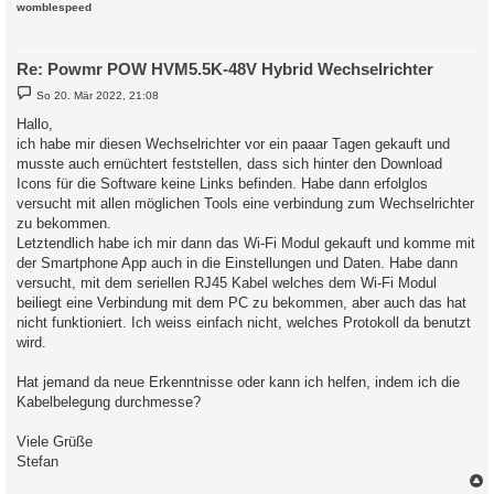
c
womblespeed
Re: Powmr POW HVM5.5K-48V Hybrid Wechselrichter
B
So 20. Mär 2022, 21:08
e
i
Hallo,
t
ich habe mir diesen Wechselrichter vor ein paaar Tagen gekauft und
r
a
musste auch ernüchtert feststellen, dass sich hinter den Download
g
Icons für die Software keine Links befinden. Habe dann erfolglos
versucht mit allen möglichen Tools eine verbindung zum Wechselrichter
zu bekommen.
Letztendlich habe ich mir dann das Wi-Fi Modul gekauft und komme mit
der Smartphone App auch in die Einstellungen und Daten. Habe dann
versucht, mit dem seriellen RJ45 Kabel welches dem Wi-Fi Modul
beiliegt eine Verbindung mit dem PC zu bekommen, aber auch das hat
nicht funktioniert. Ich weiss einfach nicht, welches Protokoll da benutzt
wird.
Hat jemand da neue Erkenntnisse oder kann ich helfen, indem ich die
Kabelbelegung durchmesse?
Viele Grüße
Stefan