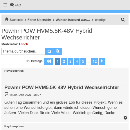
FAQ
S
Startseite
Foren-Übersicht
Wunschliste und was wird gerade umgesetzt.
erledigt
u
Powmr POW HVM5.5K-48V Hybrid
c
Wechselrichter
h
Moderator:
Ulrich
e
Suche
Erweiterte Suche
1
2
3
4
5
12
Seite
1
von
12
Nächste
119 Beiträge
…
Psylosophius
Powmr POW HVM5.5K-48V Hybrid Wechselrichter
B
Mi 29. Dez 2021, 15:07
e
i
Guten Tag zusammen und ein großes Lob für dieses Projekt. Wenn es
t
schon eine Wunschliste gibt, dann würde ich diesen Wunsch gerne
r
a
äußern. Vielen Dank für die Viele Arbeit. Wirklich großartig, Danke !
g
c
Psylosophius