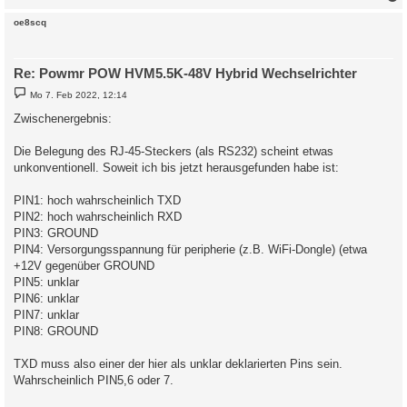
c
oe8scq
Re: Powmr POW HVM5.5K-48V Hybrid Wechselrichter
B
Mo 7. Feb 2022, 12:14
e
i
Zwischenergebnis:
t
r
a
Die Belegung des RJ-45-Steckers (als RS232) scheint etwas
g
unkonventionell. Soweit ich bis jetzt herausgefunden habe ist:
PIN1: hoch wahrscheinlich TXD
PIN2: hoch wahrscheinlich RXD
PIN3: GROUND
PIN4: Versorgungsspannung für peripherie (z.B. WiFi-Dongle) (etwa
+12V gegenüber GROUND
PIN5: unklar
PIN6: unklar
PIN7: unklar
PIN8: GROUND
TXD muss also einer der hier als unklar deklarierten Pins sein.
Wahrscheinlich PIN5,6 oder 7.