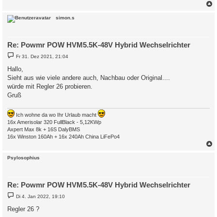
c
simon.s
Re: Powmr POW HVM5.5K-48V Hybrid Wechselrichter
B
Fr 31. Dez 2021, 21:04
e
i
Hallo,
t
Sieht aus wie viele andere auch, Nachbau oder Original....
r
a
würde mit Regler 26 probieren.
g
Gruß
Ich wohne da wo Ihr Urlaub macht
16x Amerisolar 320 FullBlack - 5,12KWp
Axpert Max 8k + 16S DalyBMS
16x Winston 160Ah + 16x 240Ah China LiFePo4
c
Psylosophius
Re: Powmr POW HVM5.5K-48V Hybrid Wechselrichter
B
Di 4. Jan 2022, 19:10
e
i
Regler 26 ?
t