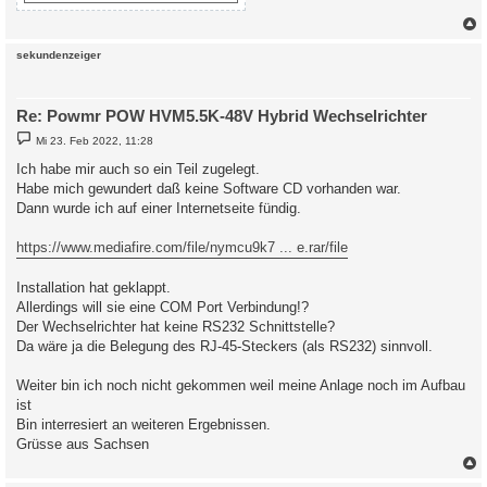
c
sekundenzeiger
Re: Powmr POW HVM5.5K-48V Hybrid Wechselrichter
B
Mi 23. Feb 2022, 11:28
e
i
Ich habe mir auch so ein Teil zugelegt.
t
Habe mich gewundert daß keine Software CD vorhanden war.
r
a
Dann wurde ich auf einer Internetseite fündig.
g
https://www.mediafire.com/file/nymcu9k7 ... e.rar/file
Installation hat geklappt.
Allerdings will sie eine COM Port Verbindung!?
Der Wechselrichter hat keine RS232 Schnittstelle?
Da wäre ja die Belegung des RJ-45-Steckers (als RS232) sinnvoll.
Weiter bin ich noch nicht gekommen weil meine Anlage noch im Aufbau
ist
Bin interresiert an weiteren Ergebnissen.
Grüsse aus Sachsen