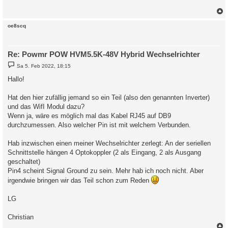
r
a
g
c
oe8scq
Re: Powmr POW HVM5.5K-48V Hybrid Wechselrichter
B
Sa 5. Feb 2022, 18:15
e
i
Hallo!
t
r
a
Hat den hier zufällig jemand so ein Teil (also den genannten Inverter)
g
und das WifI Modul dazu?
Wenn ja, wäre es möglich mal das Kabel RJ45 auf DB9
durchzumessen. Also welcher Pin ist mit welchem Verbunden.
Hab inzwischen einen meiner Wechselrichter zerlegt: An der seriellen
Schnittstelle hängen 4 Optokoppler (2 als Eingang, 2 als Ausgang
geschaltet)
Pin4 scheint Signal Ground zu sein. Mehr hab ich noch nicht. Aber
irgendwie bringen wir das Teil schon zum Reden
LG
Christian