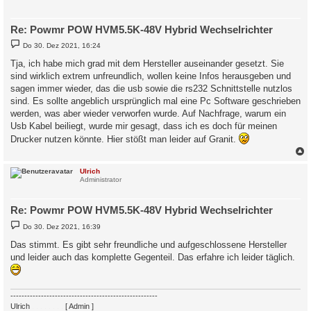
Re: Powmr POW HVM5.5K-48V Hybrid Wechselrichter
B
Do 30. Dez 2021, 16:24
e
i
Tja, ich habe mich grad mit dem Hersteller auseinander gesetzt. Sie
t
sind wirklich extrem unfreundlich, wollen keine Infos herausgeben und
r
a
sagen immer wieder, das die usb sowie die rs232 Schnittstelle nutzlos
g
sind. Es sollte angeblich ursprünglich mal eine Pc Software geschrieben
werden, was aber wieder verworfen wurde. Auf Nachfrage, warum ein
Usb Kabel beiliegt, wurde mir gesagt, dass ich es doch für meinen
Drucker nutzen könnte. Hier stößt man leider auf Granit.
c
Ulrich
Administrator
Re: Powmr POW HVM5.5K-48V Hybrid Wechselrichter
B
Do 30. Dez 2021, 16:39
e
i
Das stimmt. Es gibt sehr freundliche und aufgeschlossene Hersteller
t
und leider auch das komplette Gegenteil. Das erfahre ich leider täglich.
r
a
g
-----------------------------------------------------
Ulrich
. . . . . . . .
[ Admin ]