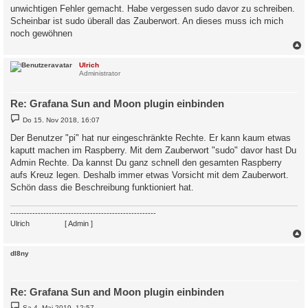
unwichtigen Fehler gemacht. Habe vergessen sudo davor zu schreiben.
r
a
Scheinbar ist sudo überall das Zauberwort. An dieses muss ich mich
g
noch gewöhnen
c
Ulrich
Administrator
Re: Grafana Sun and Moon plugin einbinden
B
Do 15. Nov 2018, 16:07
e
i
Der Benutzer "pi" hat nur eingeschränkte Rechte. Er kann kaum etwas
t
kaputt machen im Raspberry. Mit dem Zauberwort "sudo" davor hast Du
r
a
Admin Rechte. Da kannst Du ganz schnell den gesamten Raspberry
g
aufs Kreuz legen. Deshalb immer etwas Vorsicht mit dem Zauberwort.
Schön dass die Beschreibung funktioniert hat.
-----------------------------------------------------
Ulrich
. . . . . . . .
[ Admin ]
c
dl8ny
Re: Grafana Sun and Moon plugin einbinden
B
Sa 4. Mai 2019, 12:57