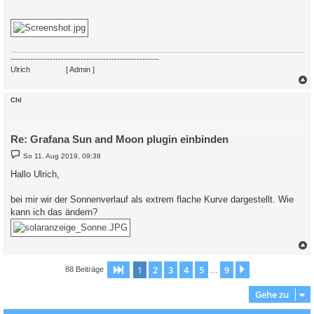
-----------------------------------------------------
Ulrich
. . . . . . . .
[ Admin ]
c
Chl
Re: Grafana Sun and Moon plugin einbinden
B
So 11. Aug 2019, 09:38
e
i
Hallo Ulrich,
t
r
a
bei mir wir der Sonnenverlauf als extrem flache Kurve dargestellt. Wie
g
kann ich das ändern?
c
1
2
3
4
5
9
Seite
1
von
9
Nächste
88 Beiträge
…
Gehe zu