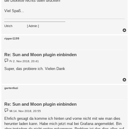
die Diskette rechts oben drücken!
Viel Spaß...
-----------------------------------------------------
Ulrich
. . . . . . . .
[ Admin ]
c
ripper1199
Re: Sun and Moon plugin einbinden
B
Fr 2. Nov 2018, 20:41
e
i
Super, das probiere ich. Vielen Dank
t
r
a
g
c
gartenfuzi
Re: Sun and Moon plugin einbinden
B
Mi 14. Nov 2018, 20:55
e
i
Ehrlich gesagt da komme ich hinten und vorne nicht mit wie man dies
t
herunter laden kann. Habe mich jetzt mal bei Grafana angemeldet. Bin
r
a
aber trotzdem da nicht weiter gekommen. Problem ist das dies alles auf