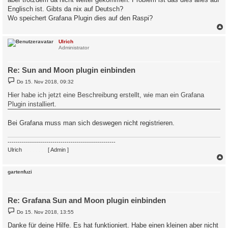
g
Englisch ist. Gibts da nix auf Deutsch?
Wo speichert Grafana Plugin dies auf den Raspi?
c
Ulrich
Administrator
Re: Sun and Moon plugin einbinden
B
Do 15. Nov 2018, 09:32
e
i
Hier habe ich jetzt eine Beschreibung erstellt, wie man ein Grafana
t
Plugin installiert.
r
a
g
Bei Grafana muss man sich deswegen nicht registrieren.
-----------------------------------------------------
Ulrich
. . . . . . . .
[ Admin ]
c
gartenfuzi
Re: Grafana Sun and Moon plugin einbinden
B
Do 15. Nov 2018, 13:55
e
i
Danke für deine Hilfe. Es hat funktioniert. Habe einen kleinen aber nicht
t