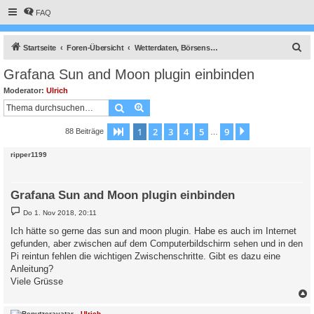
FAQ
S
Startseite
Foren-Übersicht
Wetterdaten, Börsenstrompreise, Solarprognose, Nachrichtendienst usw.
u
Grafana Sun and Moon plugin einbinden
c
Moderator:
Ulrich
h
Suche
Erweiterte Suche
e
1
2
3
4
5
9
Seite
1
von
9
Nächste
88 Beiträge
…
ripper1199
Grafana Sun and Moon plugin einbinden
B
Do 1. Nov 2018, 20:11
e
i
Ich hätte so gerne das sun and moon plugin. Habe es auch im Internet
t
gefunden, aber zwischen auf dem Computerbildschirm sehen und in den
r
a
Pi reintun fehlen die wichtigen Zwischenschritte. Gibt es dazu eine
g
Anleitung?
Viele Grüsse
c
Ulrich