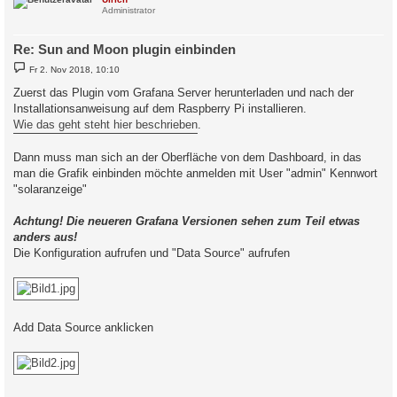
Administrator
Re: Sun and Moon plugin einbinden
B
Fr 2. Nov 2018, 10:10
e
i
Zuerst das Plugin vom Grafana Server herunterladen und nach der
t
Installationsanweisung auf dem Raspberry Pi installieren.
r
a
Wie das geht steht hier beschrieben
.
g
Dann muss man sich an der Oberfläche von dem Dashboard, in das
man die Grafik einbinden möchte anmelden mit User "admin" Kennwort
"solaranzeige"
Achtung! Die neueren Grafana Versionen sehen zum Teil etwas
anders aus!
Die Konfiguration aufrufen und "Data Source" aufrufen
Add Data Source anklicken