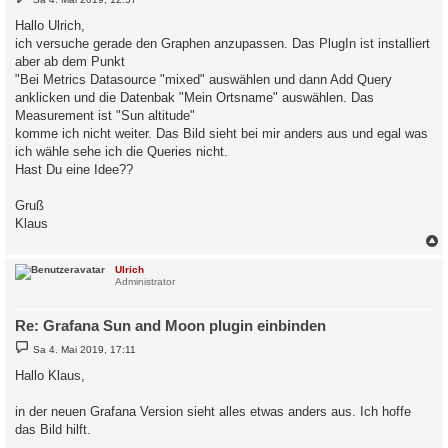
e
i
Hallo Ulrich,
t
ich versuche gerade den Graphen anzupassen. Das PlugIn ist installiert
r
a
aber ab dem Punkt
g
"Bei Metrics Datasource "mixed" auswählen und dann Add Query
anklicken und die Datenbak "Mein Ortsname" auswählen. Das
Measurement ist "Sun altitude"
komme ich nicht weiter. Das Bild sieht bei mir anders aus und egal was
ich wähle sehe ich die Queries nicht.
Hast Du eine Idee??
Gruß
Klaus
c
Ulrich
Administrator
Re: Grafana Sun and Moon plugin einbinden
B
Sa 4. Mai 2019, 17:11
e
i
Hallo Klaus,
t
r
a
in der neuen Grafana Version sieht alles etwas anders aus. Ich hoffe
g
das Bild hilft.