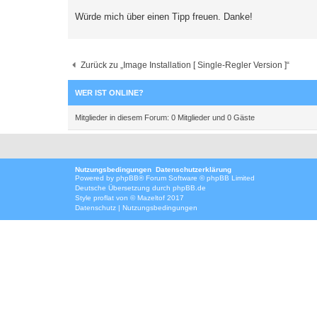
Würde mich über einen Tipp freuen. Danke!
Zurück zu „Image Installation [ Single-Regler Version ]“
WER IST ONLINE?
Mitglieder in diesem Forum: 0 Mitglieder und 0 Gäste
Nutzungsbedingungen
Datenschutzerklärung
Powered by
phpBB
® Forum Software © phpBB Limited
Deutsche Übersetzung durch
phpBB.de
Style
proflat
von ©
Mazeltof
2017
Datenschutz
|
Nutzungsbedingungen