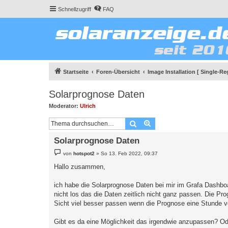
Schnellzugriff
FAQ
Startseite
Foren-Übersicht
Image Installation [ Single-Reg
Solarprognose Daten
Moderator:
Ulrich
Suche
Erweiterte Suche
Solarprognose Daten
B
von
hotspot2
»
So 13. Feb 2022, 09:37
e
i
Hallo zusammen,
t
r
a
ich habe die Solarprognose Daten bei mir im Grafa Dashboa
g
nicht los das die Daten zeitlich nicht ganz passen. Die Pr
Sicht viel besser passen wenn die Prognose eine Stunde 
Gibt es da eine Möglichkeit das irgendwie anzupassen? Ode