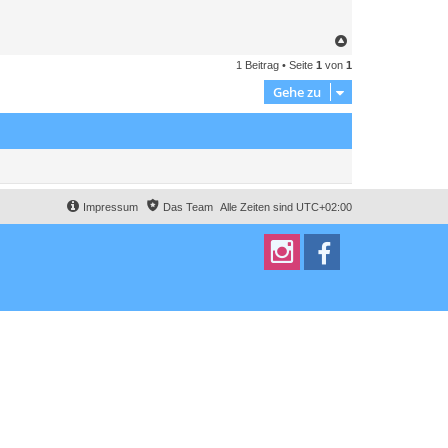
N
a
1 Beitrag • Seite
1
von
1
c
h
Gehe zu
o
b
e
n
Impressum
Das Team
Alle Zeiten sind
UTC+02:00