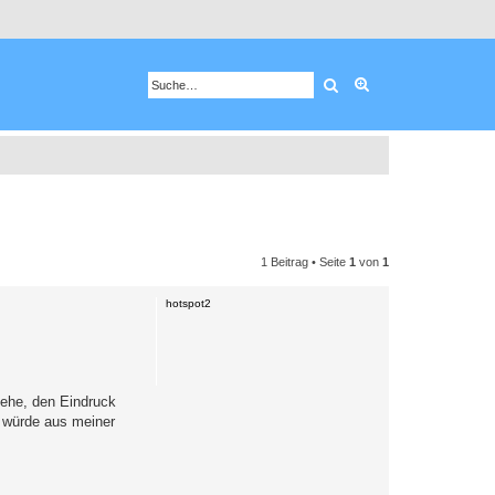
Suche
Erweiterte Suche
1 Beitrag • Seite
1
von
1
hotspot2
sehe, den Eindruck
s würde aus meiner