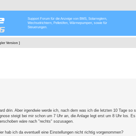
Support Forum für die Anzeige von BMS, Solarreglern,
Wechselrichtern, Pelletöfen, Wärmepumpen, sowie für
Steuerungen.
ler Version ]
rd drin. Aber irgendwie werde ich, nach dem was ich die letzten 10 Tage so 
ognose steigt bei mir schon um 7 Uhr an, die Anlage legt erst um 8 Uhr los. E
verschoben wäre nach "rechts" sozusagen.
r hab ich da eventuell eine Einstellungen nicht richtig vorgenommen?