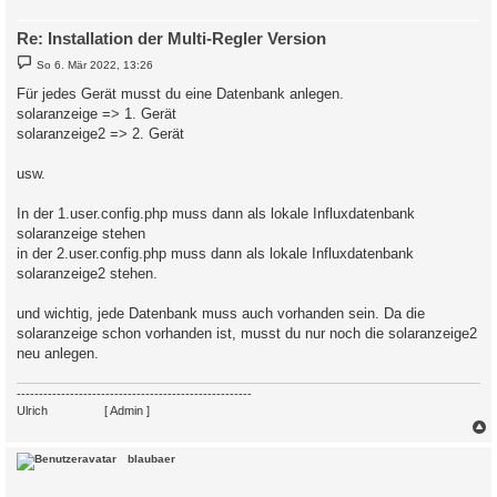
Re: Installation der Multi-Regler Version
B
So 6. Mär 2022, 13:26
e
i
Für jedes Gerät musst du eine Datenbank anlegen.
t
solaranzeige => 1. Gerät
r
a
solaranzeige2 => 2. Gerät
g
usw.
In der 1.user.config.php muss dann als lokale Influxdatenbank
solaranzeige stehen
in der 2.user.config.php muss dann als lokale Influxdatenbank
solaranzeige2 stehen.
und wichtig, jede Datenbank muss auch vorhanden sein. Da die
solaranzeige schon vorhanden ist, musst du nur noch die solaranzeige2
neu anlegen.
-----------------------------------------------------
Ulrich
. . . . . . . .
[ Admin ]
c
blaubaer