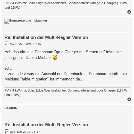
PV 7,4 kWp mit Solar Edge Wechselrichter, Sonnenbatterie und go-e Charger (11 kW
und 22kW)
c
blaubaer
Re: Installation der Multi-Regler Version
B
Mo 7. Mär 2022, 07:07
e
i
Hab das aktuelle Dashboard "go-e Charger mit Steuerung" installiert -
t
jetzt geht's! Danke Michael
r
a
g
edit:
...zumindest was die Auswahl der Datenbank im Dashboard betrifft - die
Meldung "table migration" ist immernoch da...
PV 7,4 kWp mit Solar Edge Wechselrichter, Sonnenbatterie und go-e Charger (11 kW
und 22kW)
c
BalauBS
Re: Installation der Multi-Regler Version
B
Di 8. Mär 2022, 16:17
e