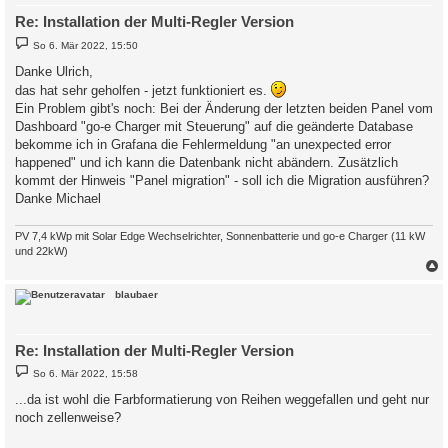
Re: Installation der Multi-Regler Version
B
So 6. Mär 2022, 15:50
e
i
Danke Ulrich,
t
das hat sehr geholfen - jetzt funktioniert es.
r
a
Ein Problem gibt's noch: Bei der Änderung der letzten beiden Panel vom
g
Dashboard "go-e Charger mit Steuerung" auf die geänderte Database
bekomme ich in Grafana die Fehlermeldung "an unexpected error
happened" und ich kann die Datenbank nicht abändern. Zusätzlich
kommt der Hinweis "Panel migration" - soll ich die Migration ausführen?
Danke Michael
PV 7,4 kWp mit Solar Edge Wechselrichter, Sonnenbatterie und go-e Charger (11 kW
und 22kW)
c
blaubaer
Re: Installation der Multi-Regler Version
B
So 6. Mär 2022, 15:58
e
i
...da ist wohl die Farbformatierung von Reihen weggefallen und geht nur
t
noch zellenweise?
r
a
g