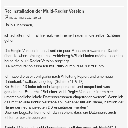
Re: Installation der Multi-Regler Version
B
Mo 23. Mai 2022, 16:02
e
i
Hallo zusammen,
t
r
a
ich schalte mich mal hier auf, weil meine Fragen in die selbe Richtung
g
gehen:
Die Single-Version lief jetzt seit ein paar Monaten einwandfrei. Da ich
über die wbec-Lösung meine Heidelberg WB einbinden möchte habe ich
heute die Multi-Regler-Version angelegt.
Die Konfiguration führe ich mit Putty durch, dies nur zur Info.
Ich habe die user.config.php nach Anleitung kopiert und eine neue
Datenbank "wallbox" angelegt (Schritte 11 & 12)
Bei Schritt 13 habe ich sehr lange gerätselt und ausprobiert was
gemeint ist. Es steht: "Bei einer Multi-Regler-Version müssen hier
unterschiedliche
lokale Datenbanknamen eingetragen werden" Wenn ich
das mittlerweile richtig verstehe soll hier aber nur ein Name, nämlich der
Name der neu angelegten DB eingetragen werden?
Über die Logdatei konnte ich dann sehen, dass die Datenbank auch
fehlerfrei beschrieben wird.
Schritt 14 kann ich wohl überspringen, weil das wbec mit NodeMCU