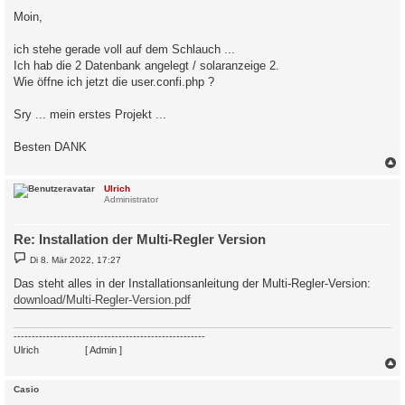
i
Moin,
t
r
a
ich stehe gerade voll auf dem Schlauch ...
g
Ich hab die 2 Datenbank angelegt / solaranzeige 2.
Wie öffne ich jetzt die user.confi.php ?
Sry ... mein erstes Projekt ...
Besten DANK
c
Ulrich
Administrator
Re: Installation der Multi-Regler Version
B
Di 8. Mär 2022, 17:27
e
i
Das steht alles in der Installationsanleitung der Multi-Regler-Version:
t
download/Multi-Regler-Version.pdf
r
a
g
-----------------------------------------------------
Ulrich
. . . . . . . .
[ Admin ]
c
Casio