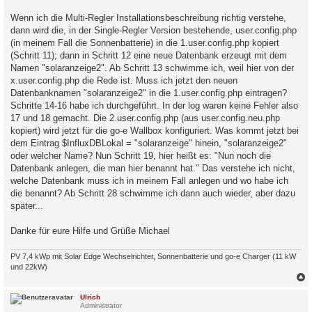
Wenn ich die Multi-Regler Installationsbeschreibung richtig verstehe,
dann wird die, in der Single-Regler Version bestehende, user.config.php
(in meinem Fall die Sonnenbatterie) in die 1.user.config.php kopiert
(Schritt 11); dann in Schritt 12 eine neue Datenbank erzeugt mit dem
Namen "solaranzeige2". Ab Schritt 13 schwimme ich, weil hier von der
x.user.config.php die Rede ist. Muss ich jetzt den neuen
Datenbanknamen "solaranzeige2" in die 1.user.config.php eintragen?
Schritte 14-16 habe ich durchgeführt. In der log waren keine Fehler also
17 und 18 gemacht. Die 2.user.config.php (aus user.config.neu.php
kopiert) wird jetzt für die go-e Wallbox konfiguriert. Was kommt jetzt bei
dem Eintrag $InfluxDBLokal = "solaranzeige" hinein, "solaranzeige2"
oder welcher Name? Nun Schritt 19, hier heißt es: "Nun noch die
Datenbank anlegen, die man hier benannt hat." Das verstehe ich nicht,
welche Datenbank muss ich in meinem Fall anlegen und wo habe ich
die benannt? Ab Schritt 28 schwimme ich dann auch wieder, aber dazu
später...
Danke für eure Hilfe und Grüße Michael
PV 7,4 kWp mit Solar Edge Wechselrichter, Sonnenbatterie und go-e Charger (11 kW
und 22kW)
c
Ulrich
Administrator