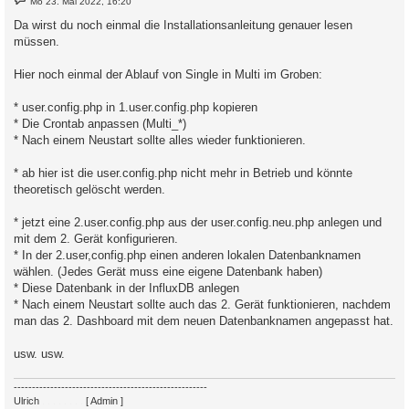
Mo 23. Mai 2022, 16:20
e
i
Da wirst du noch einmal die Installationsanleitung genauer lesen
t
müssen.
r
a
g
Hier noch einmal der Ablauf von Single in Multi im Groben:
* user.config.php in 1.user.config.php kopieren
* Die Crontab anpassen (Multi_*)
* Nach einem Neustart sollte alles wieder funktionieren.
* ab hier ist die user.config.php nicht mehr in Betrieb und könnte
theoretisch gelöscht werden.
* jetzt eine 2.user.config.php aus der user.config.neu.php anlegen und
mit dem 2. Gerät konfigurieren.
* In der 2.user,config.php einen anderen lokalen Datenbanknamen
wählen. (Jedes Gerät muss eine eigene Datenbank haben)
* Diese Datenbank in der InfluxDB anlegen
* Nach einem Neustart sollte auch das 2. Gerät funktionieren, nachdem
man das 2. Dashboard mit dem neuen Datenbanknamen angepasst hat.
usw. usw.
-----------------------------------------------------
Ulrich
. . . . . . . .
[ Admin ]