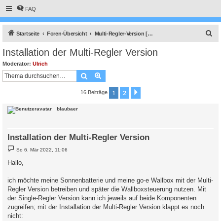
FAQ
S
Startseite
Foren-Übersicht
Multi-Regler-Version [ bis zu 6 Geräten an einem Raspberry Pi ]
u
Installation der Multi-Regler Version
c
Moderator:
Ulrich
h
Suche
Erweiterte Suche
e
1
2
Nächste
16 Beiträge
blaubaer
Installation der Multi-Regler Version
B
So 6. Mär 2022, 11:06
e
i
Hallo,
t
r
a
ich möchte meine Sonnenbatterie und meine go-e Wallbox mit der Multi-
g
Regler Version betreiben und später die Wallboxsteuerung nutzen. Mit
der Single-Regler Version kann ich jeweils auf beide Komponenten
zugreifen; mit der Installation der Multi-Regler Version klappt es noch
nicht: