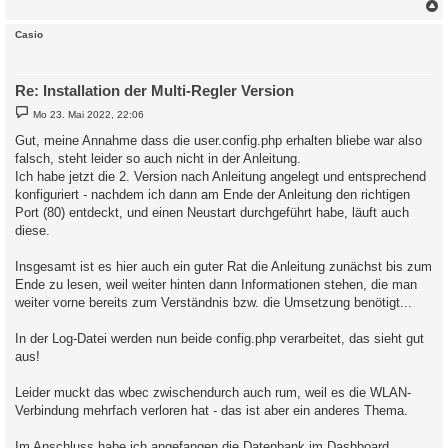
c
Casio
Re: Installation der Multi-Regler Version
B
Mo 23. Mai 2022, 22:06
e
i
Gut, meine Annahme dass die user.config.php erhalten bliebe war also
t
falsch, steht leider so auch nicht in der Anleitung.
r
a
Ich habe jetzt die 2. Version nach Anleitung angelegt und entsprechend
g
konfiguriert - nachdem ich dann am Ende der Anleitung den richtigen
Port (80) entdeckt, und einen Neustart durchgeführt habe, läuft auch
diese.
Insgesamt ist es hier auch ein guter Rat die Anleitung zunächst bis zum
Ende zu lesen, weil weiter hinten dann Informationen stehen, die man
weiter vorne bereits zum Verständnis bzw. die Umsetzung benötigt...
In der Log-Datei werden nun beide config.php verarbeitet, das sieht gut
aus!
Leider muckt das wbec zwischendurch auch rum, weil es die WLAN-
Verbindung mehrfach verloren hat - das ist aber ein anderes Thema.
Im Anschluss habe ich angefangen die Datenbank im Dashboard