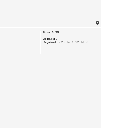
N
a
c
Sven_P_75
h
o
Beiträge:
2
Registriert:
Fr 28. Jan 2022, 14:58
b
e
n
.