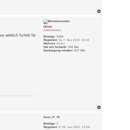
N
a
c
h
Ulrich
o
Administrator
b
s wirklich Schritt für
e
Beiträge:
5484
n
Registriert:
Sa 7. Nov 2015, 10:33
Wohnort:
Essen
Hat sich bedankt:
166 Mal
Danksagung erhalten:
827 Mal
N
a
c
Sven_P_75
h
o
Beiträge:
2
Registriert:
Fr 28. Jan 2022, 14:58
b