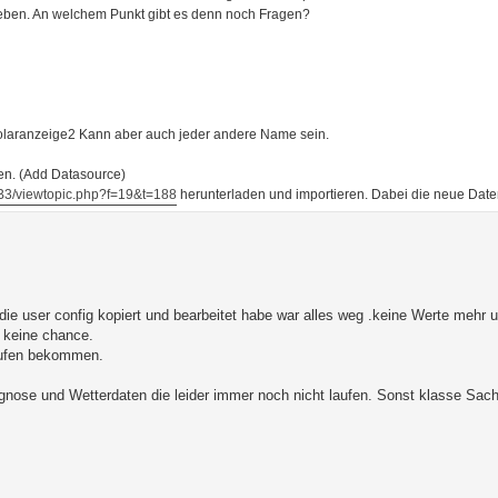
 geben. An welchem Punkt gibt es denn noch Fragen?
olaranzeige2 Kann aber auch jeder andere Name sein.
en. (Add Datasource)
BB3/viewtopic.php?f=19&t=188
herunterladen und importieren. Dabei die neue Dat
die user config kopiert und bearbeitet habe war alles weg .keine Werte mehr 
 keine chance.
laufen bekommen.
ognose und Wetterdaten die leider immer noch nicht laufen. Sonst klasse Sach