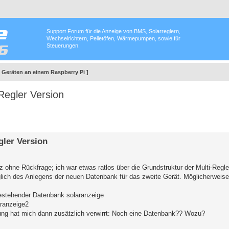
Support Forum für die Anzeige von BMS, Solarreglern,
Wechselrichtern, Pelletöfen, Wärmepumpen, sowie für
Steuerungen.
6 Geräten an einem Raspberry Pi ]
-Regler Version
gler Version
nz ohne Rückfrage; ich war etwas ratlos über die Grundstruktur der Multi-Regle
glich des Anlegens der neuen Datenbank für das zweite Gerät. Möglicherweise
 bestehender Datenbank solaranzeige
aranzeige2
isung hat mich dann zusätzlich verwirrt: Noch eine Datenbank?? Wozu?