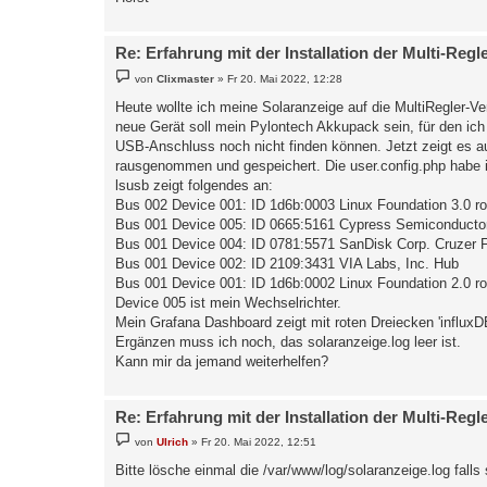
Re: Erfahrung mit der Installation der Multi-Regl
B
von
Clixmaster
»
Fr 20. Mai 2022, 12:28
e
i
Heute wollte ich meine Solaranzeige auf die MultiRegler-Ve
t
neue Gerät soll mein Pylontech Akkupack sein, für den ich 
r
a
USB-Anschluss noch nicht finden können. Jetzt zeigt es au
g
rausgenommen und gespeichert. Die user.config.php habe ic
lsusb zeigt folgendes an:
Bus 002 Device 001: ID 1d6b:0003 Linux Foundation 3.0 ro
Bus 001 Device 005: ID 0665:5161 Cypress Semiconductor
Bus 001 Device 004: ID 0781:5571 SanDisk Corp. Cruzer F
Bus 001 Device 002: ID 2109:3431 VIA Labs, Inc. Hub
Bus 001 Device 001: ID 1d6b:0002 Linux Foundation 2.0 ro
Device 005 ist mein Wechselrichter.
Mein Grafana Dashboard zeigt mit roten Dreiecken 'influx
Ergänzen muss ich noch, das solaranzeige.log leer ist.
Kann mir da jemand weiterhelfen?
Re: Erfahrung mit der Installation der Multi-Regl
B
von
Ulrich
»
Fr 20. Mai 2022, 12:51
e
i
Bitte lösche einmal die /var/www/log/solaranzeige.log falls 
t