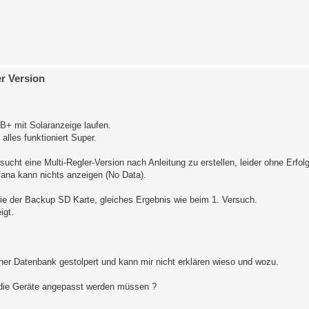
er Version
I3B+ mit Solaranzeige laufen.
lles funktioniert Super.
cht eine Multi-Regler-Version nach Anleitung zu erstellen, leider ohne Erfolg
fana kann nichts anzeigen (No Data).
pie der Backup SD Karte, gleiches Ergebnis wie beim 1. Versuch.
igt.
iner Datenbank gestolpert und kann mir nicht erklären wieso und wozu.
h die Geräte angepasst werden müssen ?