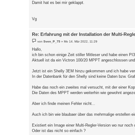
Damit hat es bei mir geklappt.
Vg
Re: Erfahrung mit der Installation der Multi-Regl
B
von
Sven_P_75
»
Mo 14. Mär 2022, 11:29
e
i
Hallo,
t
ich bin schon einige Zeit stiller Mitleser und habe einen P
r
a
Aktuell ist da ein Victron 100/20 MPPT angeschlossen und a
g
Jetzt ist ein Shelly 3EM hinzu gekommen und ich habe versu
In der Datenbank für den Shelly sind keine Daten bzw. Gra
Habe das noch ein zweites mal versucht, mit der einer Ko
Die Daten des MPPT werden weiterhin wie gewohnt angeze
Aber ich finde meinen Fehler nicht...
Auch ich bin wie blaubaer über das mehrmalige erstellen e
Existiert ein Image einer Multi-Regler-Version wo nur noc
Oder ist das nicht so einfach ?