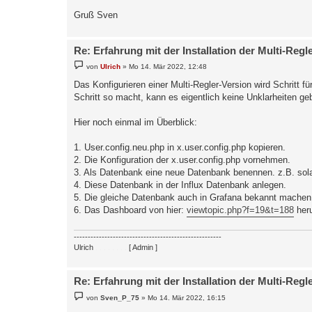
Gruß Sven
Re: Erfahrung mit der Installation der Multi-Regl
B
von
Ulrich
»
Mo 14. Mär 2022, 12:48
e
i
Das Konfigurieren einer Multi-Regler-Version wird Schritt f
t
Schritt so macht, kann es eigentlich keine Unklarheiten 
r
a
g
Hier noch einmal im Überblick:
1. User.config.neu.php in x.user.config.php kopieren.
2. Die Konfiguration der x.user.config.php vornehmen.
3. Als Datenbank eine neue Datenbank benennen. z.B. sol
4. Diese Datenbank in der Influx Datenbank anlegen.
5. Die gleiche Datenbank auch in Grafana bekannt machen
6. Das Dashboard von hier:
viewtopic.php?f=19&t=188
heru
-----------------------------------------------------
Ulrich
. . . . . . . .
[ Admin ]
Re: Erfahrung mit der Installation der Multi-Regl
B
von
Sven_P_75
»
Mo 14. Mär 2022, 16:15
e
i