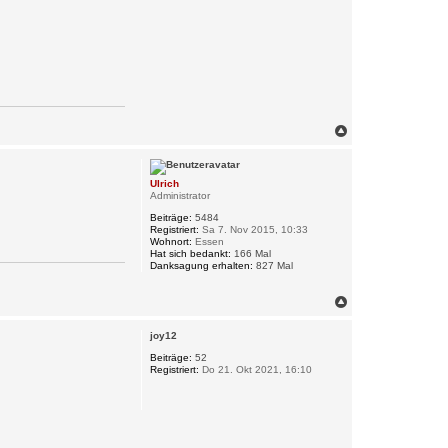
N
a
c
h
Ulrich
o
Administrator
b
e
Beiträge:
5484
n
Registriert:
Sa 7. Nov 2015, 10:33
Wohnort:
Essen
Hat sich bedankt:
166 Mal
Danksagung erhalten:
827 Mal
N
a
c
joy12
h
o
Beiträge:
52
Registriert:
Do 21. Okt 2021, 16:10
b
e
n