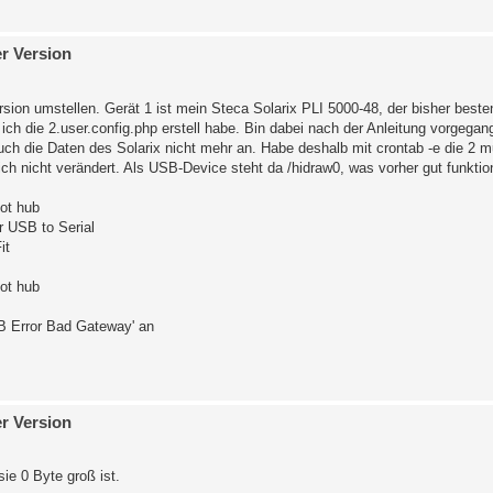
er Version
rsion umstellen. Gerät 1 ist mein Steca Solarix PLI 5000-48, der bisher beste
ich die 2.user.config.php erstell habe. Bin dabei nach der Anleitung vorgega
ch die Daten des Solarix nicht mehr an. Habe deshalb mit crontab -e die 2 mu
h nicht verändert. Als USB-Device steht da /hidraw0, was vorher gut funktion
ot hub
 USB to Serial
it
ot hub
DB Error Bad Gateway' an
er Version
sie 0 Byte groß ist.