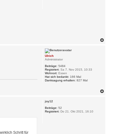
e
n
N
a
c
h
Ulrich
o
Administrator
b
e
Beiträge:
5484
n
Registriert:
Sa 7. Nov 2015, 10:33
Wohnort:
Essen
Hat sich bedankt:
166 Mal
Danksagung erhalten:
827 Mal
N
a
c
joy12
h
o
Beiträge:
52
Registriert:
Do 21. Okt 2021, 16:10
b
e
n
rklich Schritt für