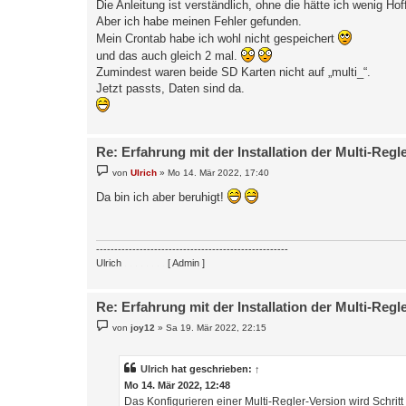
Die Anleitung ist verständlich, ohne die hätte ich wenig Ho
t
Aber ich habe meinen Fehler gefunden.
r
a
Mein Crontab habe ich wohl nicht gespeichert
g
und das auch gleich 2 mal.
Zumindest waren beide SD Karten nicht auf „multi_“.
Jetzt passts, Daten sind da.
Re: Erfahrung mit der Installation der Multi-Regl
B
von
Ulrich
»
Mo 14. Mär 2022, 17:40
e
i
Da bin ich aber beruhigt!
t
r
a
g
-----------------------------------------------------
Ulrich
. . . . . . . .
[ Admin ]
Re: Erfahrung mit der Installation der Multi-Regl
B
von
joy12
»
Sa 19. Mär 2022, 22:15
e
i
t
r
Ulrich
hat geschrieben:
↑
a
Mo 14. Mär 2022, 12:48
g
Das Konfigurieren einer Multi-Regler-Version wird Schritt