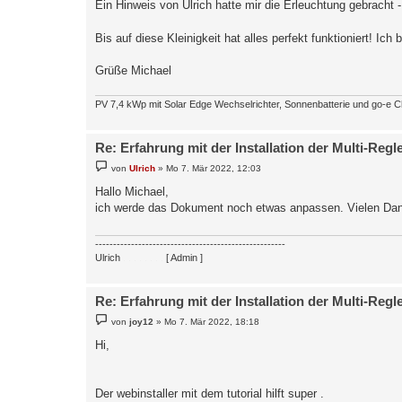
Ein Hinweis von Ulrich hatte mir die Erleuchtung gebracht
Bis auf diese Kleinigkeit hat alles perfekt funktioniert! 
Grüße Michael
PV 7,4 kWp mit Solar Edge Wechselrichter, Sonnenbatterie und go-e 
Re: Erfahrung mit der Installation der Multi-Regl
B
von
Ulrich
»
Mo 7. Mär 2022, 12:03
e
i
Hallo Michael,
t
ich werde das Dokument noch etwas anpassen. Vielen Dan
r
a
g
-----------------------------------------------------
Ulrich
. . . . . . . .
[ Admin ]
Re: Erfahrung mit der Installation der Multi-Regl
B
von
joy12
»
Mo 7. Mär 2022, 18:18
e
i
Hi,
t
r
a
g
Der webinstaller mit dem tutorial hilft super .