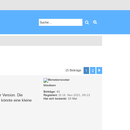
Suche
Erweiterte Suche
1
2
Nächste
15 Beiträge
blaubaer
Beiträge:
41
r Version. Die
Registriert:
Di 16. Nov 2021, 09:13
Hat sich bedankt:
10 Mal
 könnte eine kleine