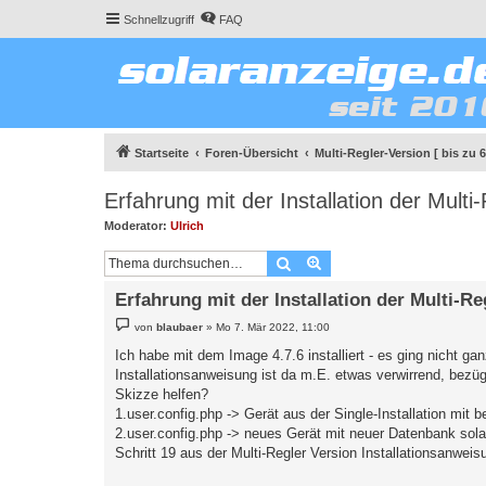
Schnellzugriff
FAQ
Startseite
Foren-Übersicht
Multi-Regler-Version [ bis zu 
Erfahrung mit der Installation der Multi
Moderator:
Ulrich
Suche
Erweiterte Suche
Erfahrung mit der Installation der Multi-Re
B
von
blaubaer
»
Mo 7. Mär 2022, 11:00
e
i
Ich habe mit dem Image 4.7.6 installiert - es ging nicht ga
t
Installationsanweisung ist da m.E. etwas verwirrend, bezü
r
a
Skizze helfen?
g
1.user.config.php -> Gerät aus der Single-Installation mit
2.user.config.php -> neues Gerät mit neuer Datenbank sol
Schritt 19 aus der Multi-Regler Version Installationsanwe