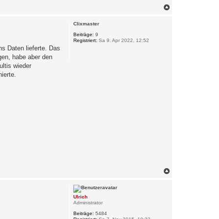
N
a
c
Clixmaster
h
o
Beiträge:
9
Registriert:
Sa 9. Apr 2022, 12:52
b
ns Daten lieferte. Das
e
n
ngen, habe aber den
ltis wieder
ierte.
N
a
c
h
Ulrich
o
Administrator
b
e
Beiträge:
5484
n