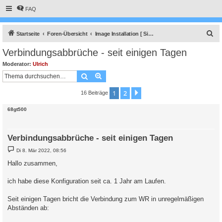
FAQ
S
Startseite
Foren-Übersicht
Image Installation [ Single-Regler Version ]
u
Verbindungsabbrüche - seit einigen Tagen
c
Moderator:
Ulrich
h
Suche
Erweiterte Suche
e
1
2
Nächste
16 Beiträge
68gt500
Verbindungsabbrüche - seit einigen Tagen
B
Di 8. Mär 2022, 08:56
e
i
Hallo zusammen,
t
r
a
ich habe diese Konfiguration seit ca. 1 Jahr am Laufen.
g
Seit einigen Tagen bricht die Verbindung zum WR in unregelmäßigen
Abständen ab: