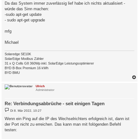
Da das System immer zuverlässig lief habe ich nichts aktualisiert -
würde das Sinn machen:
-sudo apt-get update
- sudo apt-get upgrade
mfg
Michael
Solaredge SE10K
SolarEdge Modbus Zähler
31 x Q Cells G8 360Wp inkl. SolarEdge Leistungsoptimierer
BYD B-Box Premium 16 kWh
BYD BMU
c
Ulrich
Administrator
Re: Verbindungsabbrüche - seit einigen Tagen
B
Di 8. Mär 2022, 10:27
e
i
Wenn ein Ping auf die IP des Wechselrichters erfolgreich ist, dann ist
t
der Port nicht zu erreichen. Das kann man mit folögenden Befehl
r
a
testen:
g