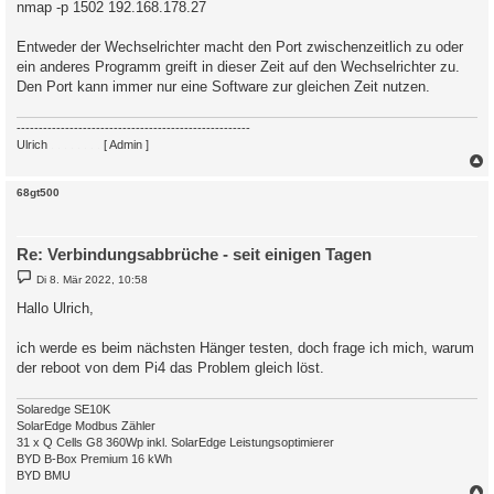
nmap -p 1502 192.168.178.27
Entweder der Wechselrichter macht den Port zwischenzeitlich zu oder
ein anderes Programm greift in dieser Zeit auf den Wechselrichter zu.
Den Port kann immer nur eine Software zur gleichen Zeit nutzen.
-----------------------------------------------------
Ulrich
. . . . . . . .
[ Admin ]
c
68gt500
Re: Verbindungsabbrüche - seit einigen Tagen
B
Di 8. Mär 2022, 10:58
e
i
Hallo Ulrich,
t
r
a
ich werde es beim nächsten Hänger testen, doch frage ich mich, warum
g
der reboot von dem Pi4 das Problem gleich löst.
Solaredge SE10K
SolarEdge Modbus Zähler
31 x Q Cells G8 360Wp inkl. SolarEdge Leistungsoptimierer
BYD B-Box Premium 16 kWh
BYD BMU