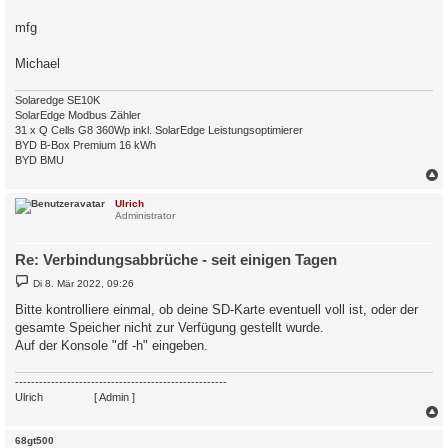
mfg
Michael
Solaredge SE10K
SolarEdge Modbus Zähler
31 x Q Cells G8 360Wp inkl. SolarEdge Leistungsoptimierer
BYD B-Box Premium 16 kWh
BYD BMU
c
Ulrich
Administrator
Re: Verbindungsabbrüche - seit einigen Tagen
B
Di 8. Mär 2022, 09:26
e
i
Bitte kontrolliere einmal, ob deine SD-Karte eventuell voll ist, oder der
t
gesamte Speicher nicht zur Verfügung gestellt wurde.
r
a
Auf der Konsole "df -h" eingeben.
g
-----------------------------------------------------
Ulrich
. . . . . . . .
[ Admin ]
c
68gt500