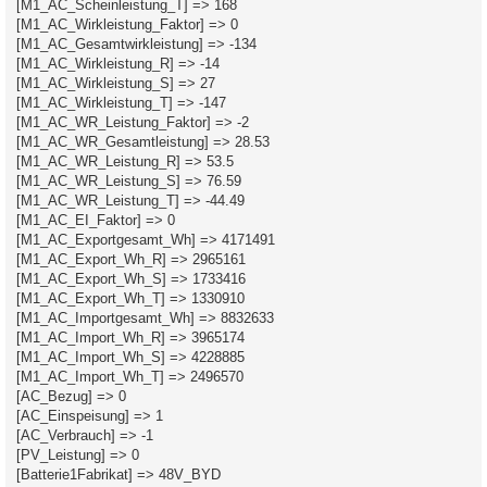
[M1_AC_Scheinleistung_T] => 168
[M1_AC_Wirkleistung_Faktor] => 0
[M1_AC_Gesamtwirkleistung] => -134
[M1_AC_Wirkleistung_R] => -14
[M1_AC_Wirkleistung_S] => 27
[M1_AC_Wirkleistung_T] => -147
[M1_AC_WR_Leistung_Faktor] => -2
[M1_AC_WR_Gesamtleistung] => 28.53
[M1_AC_WR_Leistung_R] => 53.5
[M1_AC_WR_Leistung_S] => 76.59
[M1_AC_WR_Leistung_T] => -44.49
[M1_AC_EI_Faktor] => 0
[M1_AC_Exportgesamt_Wh] => 4171491
[M1_AC_Export_Wh_R] => 2965161
[M1_AC_Export_Wh_S] => 1733416
[M1_AC_Export_Wh_T] => 1330910
[M1_AC_Importgesamt_Wh] => 8832633
[M1_AC_Import_Wh_R] => 3965174
[M1_AC_Import_Wh_S] => 4228885
[M1_AC_Import_Wh_T] => 2496570
[AC_Bezug] => 0
[AC_Einspeisung] => 1
[AC_Verbrauch] => -1
[PV_Leistung] => 0
[Batterie1Fabrikat] => 48V_BYD