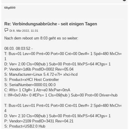
c
68gt500
Re: Verbindungsabbrüche - seit einigen Tagen
B
Di 8. Mär 2022, 11:31
e
i
Nach dem reboot um 8:03 geht es so weiter:
t
r
a
08.03. 08:03:52 -
g
T: Bus=01 Lev=00 Prnt=00 Port=00 Cnt=00 Dev#= 1 Spd=480 MxCh=
1
D: Ver= 2.00 Cls=09(hub ) Sub=00 Prot=01 MxPS=64 #Cfgs= 1
P: Vendor=1d6b ProdID=0002 Rev=05.04
S: Manufacturer=Linux 5.4.72-v7l+ xhci-hcd
S: Product=xHCI Host Controller
S: SerialNumber=0000:01:00.0
C: #Ifs= 1 Cfg#= 1 Atr=e0 MxPwr=0mA
I: If#=0x0 Alt= 0 #EPs= 1 Cls=09(hub ) Sub=00 Prot=00 Driver=hub
T: Bus=01 Lev=01 Prnt=01 Port=00 Cnt=01 Dev#= 2 Spd=480 MxCh=
4
D: Ver= 2.10 Cls=09(hub ) Sub=00 Prot=01 MxPS=64 #Cfgs= 1
P: Vendor=2109 ProdID=3431 Rev=04.21
S: Product=USB2.0 Hub