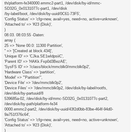
th/platform-fe340000.emmc2-part1, /dev/disk/by-id/mmc-
SD32G_0x0131077c-part1, /dev/disk
/by-label/boot, /dev/disk/by-uuid/0C61-73F5',
'Config Status' => 'cfg=new, avail=yes, need=no, active=unknown',
'Attached to' => '#23 (Disk)',
)
08.03. 08:03:55 -Daten:
array (
25 => 'None 00.0: 11300 Partition',
'' => '[Created at block.434]',
'Unique ID' => 'CJka.SE1wIdpsiiC',
'Parent ID' => 'HAKk.Fxp0d3BezAE',
'SysFS ID' => '/class/block/mmcblk0/mmcblk0p2',
'Hardware Class' => 'partition',
'Model' => '"Partition"',
'Device File' => '/dev/mmcblk0p2',
'Device Files' => '/dev/mmcblk0p2, /dev/disk/by-label/rootfs,
/dev/disk/by-partuuid/8
539685a-02, /dev/disk/by-id/mmc-SD32G_0x0131077c-part2,
/dev/disk/by-path/platform-fe34
0000.emmc2-part2, /dev/disk/by-uuid/43f2d0bb-83be-464f-94d0-
9a751f376c64',
'Config Status' => 'cfg=new, avail=yes, need=no, active=unknown',
'Attached to' => '#23 (Disk)',
)