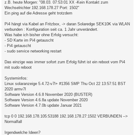
z.B. heute Morgen: "08.03. 07:53:01 XX -Kein Kontakt zum
Wechselrichter 192.168.178.27 Port: 1502"
Ein ping auf die Adresse geht trotzdem
Pi4 hängt via Kabel an Fritzbox, -> daran Solaredge SEK10K via WLAN
verbunden : Konfiguration seit ca. 1 Jahr unverändert.
Was habe ich bisher ohne Erfolg versucht:
- SD Karte im Pi4 getauscht
- Pi4 getauscht
- sudo service networking restart
Das einzige was immer sofort zum Erfolg führt ist ein reboot vom Pi4
mit sudo reboot
Systeminfos:
Linux solaranzeige 5.4.72-v7l+ #1356 SMP Thu Oct 22 13:57:51 BST
2020 armv7l
Software Version 4.6.8 November 2020 (BUSTER)
Software Version 4.6.8a update November 2020
Software Version 4.7.0b update Januar 2021
tcp 0 0 192.168.178.105:53188 192.168.178.27:1502 VERBUNDEN -->
Normalfall
Irgendwelche Ideen?