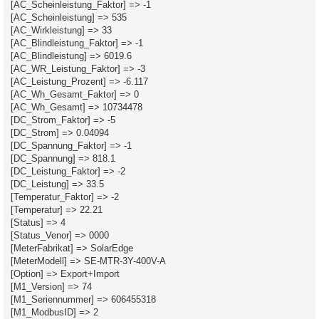
[AC_Scheinleistung_Faktor] => -1
[AC_Scheinleistung] => 535
[AC_Wirkleistung] => 33
[AC_Blindleistung_Faktor] => -1
[AC_Blindleistung] => 6019.6
[AC_WR_Leistung_Faktor] => -3
[AC_Leistung_Prozent] => -6.117
[AC_Wh_Gesamt_Faktor] => 0
[AC_Wh_Gesamt] => 10734478
[DC_Strom_Faktor] => -5
[DC_Strom] => 0.04094
[DC_Spannung_Faktor] => -1
[DC_Spannung] => 818.1
[DC_Leistung_Faktor] => -2
[DC_Leistung] => 33.5
[Temperatur_Faktor] => -2
[Temperatur] => 22.21
[Status] => 4
[Status_Venor] => 0000
[MeterFabrikat] => SolarEdge
[MeterModell] => SE-MTR-3Y-400V-A
[Option] => Export+Import
[M1_Version] => 74
[M1_Seriennummer] => 606455318
[M1_ModbusID] => 2