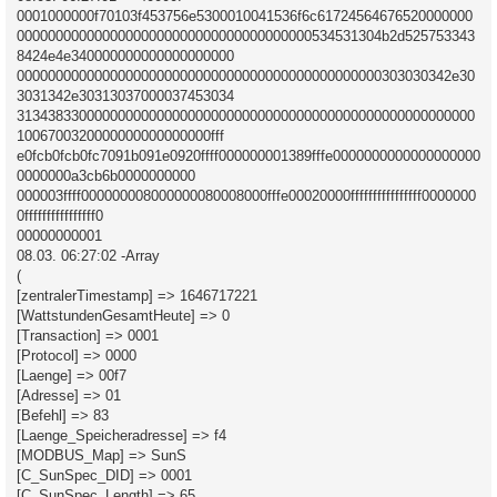
0001000000f70103f453756e5300010041536f6c61724564676520000000
00000000000000000000000000000000000000534531304b2d525753343
8424e4e340000000000000000000
00000000000000000000000000000000000000000000000303030342e30
3031342e30313037000037453034
31343833000000000000000000000000000000000000000000000000000
1006700320000000000000000fff
e0fcb0fcb0fc7091b091e0920ffff000000001389fffe0000000000000000000
0000000a3cb6b0000000000
000003ffff000000008000000080008000fffe00020000ffffffffffffffff0000000
0ffffffffffffffff0
00000000001
08.03. 06:27:02 -Array
(
[zentralerTimestamp] => 1646717221
[WattstundenGesamtHeute] => 0
[Transaction] => 0001
[Protocol] => 0000
[Laenge] => 00f7
[Adresse] => 01
[Befehl] => 83
[Laenge_Speicheradresse] => f4
[MODBUS_Map] => SunS
[C_SunSpec_DID] => 0001
[C_SunSpec_Length] => 65