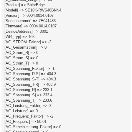
[Produkt] => SolarEdge
[Modell] => SE10K-RWS48BNN4
[Version] => 0004.0014.0107
[Seriennummer] => 7E041483
[Firmware] => 0004.0014.0107
[DeviceAddress] => 0001
[WR_Typ] => 103
[AC_STROM_Faktor] => -2
[AC_Gesamtstrom] => 0
[AC_Strom_R] => 0
[AC_Strom_S] => 0
[AC_Strom_T] => 0
[AC_Spannung_Faktor] => -1
[AC_Spannung_R-S] => 404.3
[AC_Spannung_S-T] => 404.3
[AC_Spannung_T-R] => 403.9
[AC_Spannung_R] => 233.1
[AC_Spannung_S] => 233.4
[AC_Spannung_T] => 233.6
[AC_Leistung_Faktor] => 0
[AC_Leistung] => 0
[AC_Frequenz_Faktor] => -2
[AC_Frequenz] => 50.01
[AC_Scheinleistung_Faktor] => 0