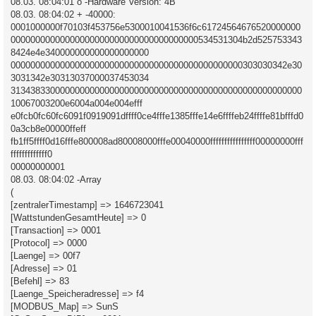
08.03. 08:04:01 o -Hardware Version: 4B
08.03. 08:04:02 + -40000:
0001000000f70103f453756e5300010041536f6c61724564676520000000
00000000000000000000000000000000000000534531304b2d525753343
8424e4e340000000000000000000
00000000000000000000000000000000000000000000000303030342e30
3031342e30313037000037453034
31343833000000000000000000000000000000000000000000000000000
10067003200e6004a004e004efff
e0fcb0fc60fc6091f0919091dffff0ce4fffe1385fffe14e6ffffeb24ffffe81bfffd0
0a3cb8e00000ffeff
fb1ff5ffff0d16fffe800008ad80008000fffe00040000ffffffffffffffff00000000fff
fffffffffffff0
00000000001
08.03. 08:04:02 -Array
(
[zentralerTimestamp] => 1646723041
[WattstundenGesamtHeute] => 0
[Transaction] => 0001
[Protocol] => 0000
[Laenge] => 00f7
[Adresse] => 01
[Befehl] => 83
[Laenge_Speicheradresse] => f4
[MODBUS_Map] => SunS