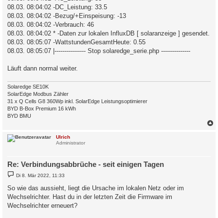
08.03. 08:04:02 -DC_Leistung: 33.5
08.03. 08:04:02 -Bezug/+Einspeisung: -13
08.03. 08:04:02 -Verbrauch: 46
08.03. 08:04:02 * -Daten zur lokalen InfluxDB [ solaranzeige ] gesendet.
08.03. 08:05:07 -WattstundenGesamtHeute: 0.55
08.03. 08:05:07 |---------------- Stop solaredge_serie.php ---------------
Läuft dann normal weiter.
Solaredge SE10K
SolarEdge Modbus Zähler
31 x Q Cells G8 360Wp inkl. SolarEdge Leistungsoptimierer
BYD B-Box Premium 16 kWh
BYD BMU
c
Ulrich
Administrator
Re: Verbindungsabbrüche - seit einigen Tagen
B
Di 8. Mär 2022, 11:33
e
i
So wie das aussieht, liegt die Ursache im lokalen Netz oder im
t
Wechselrichter. Hast du in der letzten Zeit die Firmware im
r
a
Wechselrichter erneuert?
g