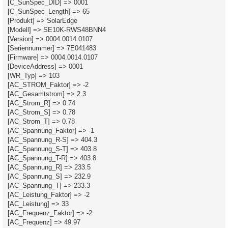
[C_SunSpec_DID] => 0001
[C_SunSpec_Length] => 65
[Produkt] => SolarEdge
[Modell] => SE10K-RWS48BNN4
[Version] => 0004.0014.0107
[Seriennummer] => 7E041483
[Firmware] => 0004.0014.0107
[DeviceAddress] => 0001
[WR_Typ] => 103
[AC_STROM_Faktor] => -2
[AC_Gesamtstrom] => 2.3
[AC_Strom_R] => 0.74
[AC_Strom_S] => 0.78
[AC_Strom_T] => 0.78
[AC_Spannung_Faktor] => -1
[AC_Spannung_R-S] => 404.3
[AC_Spannung_S-T] => 403.8
[AC_Spannung_T-R] => 403.8
[AC_Spannung_R] => 233.5
[AC_Spannung_S] => 232.9
[AC_Spannung_T] => 233.3
[AC_Leistung_Faktor] => -2
[AC_Leistung] => 33
[AC_Frequenz_Faktor] => -2
[AC_Frequenz] => 49.97