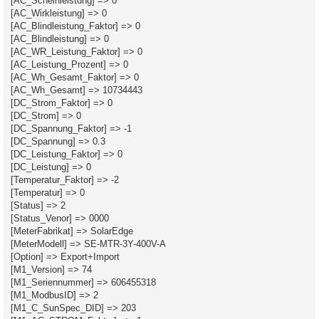
[AC_Scheinleistung] => 0
[AC_Wirkleistung] => 0
[AC_Blindleistung_Faktor] => 0
[AC_Blindleistung] => 0
[AC_WR_Leistung_Faktor] => 0
[AC_Leistung_Prozent] => 0
[AC_Wh_Gesamt_Faktor] => 0
[AC_Wh_Gesamt] => 10734443
[DC_Strom_Faktor] => 0
[DC_Strom] => 0
[DC_Spannung_Faktor] => -1
[DC_Spannung] => 0.3
[DC_Leistung_Faktor] => 0
[DC_Leistung] => 0
[Temperatur_Faktor] => -2
[Temperatur] => 0
[Status] => 2
[Status_Venor] => 0000
[MeterFabrikat] => SolarEdge
[MeterModell] => SE-MTR-3Y-400V-A
[Option] => Export+Import
[M1_Version] => 74
[M1_Seriennummer] => 606455318
[M1_ModbusID] => 2
[M1_C_SunSpec_DID] => 203