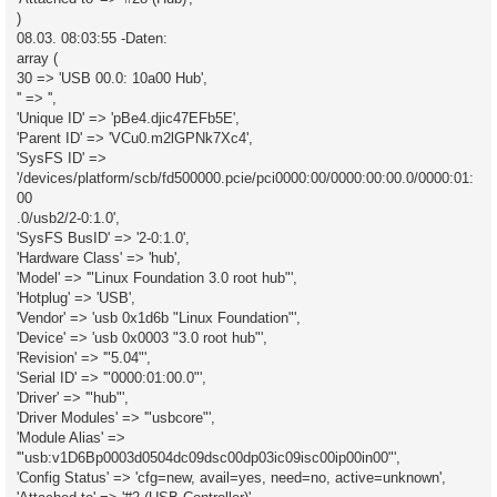
)
08.03. 08:03:55 -Daten:
array (
30 => 'USB 00.0: 10a00 Hub',
'' => '',
'Unique ID' => 'pBe4.djic47EFb5E',
'Parent ID' => 'VCu0.m2lGPNk7Xc4',
'SysFS ID' =>
'/devices/platform/scb/fd500000.pcie/pci0000:00/0000:00:00.0/0000:01:
00
.0/usb2/2-0:1.0',
'SysFS BusID' => '2-0:1.0',
'Hardware Class' => 'hub',
'Model' => '"Linux Foundation 3.0 root hub"',
'Hotplug' => 'USB',
'Vendor' => 'usb 0x1d6b "Linux Foundation"',
'Device' => 'usb 0x0003 "3.0 root hub"',
'Revision' => '"5.04"',
'Serial ID' => '"0000:01:00.0"',
'Driver' => '"hub"',
'Driver Modules' => '"usbcore"',
'Module Alias' =>
'"usb:v1D6Bp0003d0504dc09dsc00dp03ic09isc00ip00in00"',
'Config Status' => 'cfg=new, avail=yes, need=no, active=unknown',