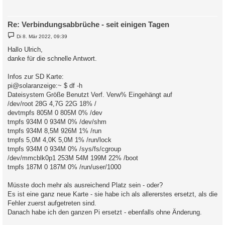
Re: Verbindungsabbrüche - seit einigen Tagen
B
Di 8. Mär 2022, 09:39
e
i
Hallo Ulrich,
t
danke für die schnelle Antwort.
r
a
g
Infos zur SD Karte:
pi@solaranzeige:~ $ df -h
Dateisystem Größe Benutzt Verf. Verw% Eingehängt auf
/dev/root 28G 4,7G 22G 18% /
devtmpfs 805M 0 805M 0% /dev
tmpfs 934M 0 934M 0% /dev/shm
tmpfs 934M 8,5M 926M 1% /run
tmpfs 5,0M 4,0K 5,0M 1% /run/lock
tmpfs 934M 0 934M 0% /sys/fs/cgroup
/dev/mmcblk0p1 253M 54M 199M 22% /boot
tmpfs 187M 0 187M 0% /run/user/1000
Müsste doch mehr als ausreichend Platz sein - oder?
Es ist eine ganz neue Karte - sie habe ich als allererstes ersetzt, als die
Fehler zuerst aufgetreten sind.
Danach habe ich den ganzen Pi ersetzt - ebenfalls ohne Änderung.