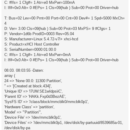
C: #Ifs= 1 Cfg#= 1 Atr=e0 MxPwr=100mA
I: If#=0x0 Alt= 0 #EPs= 1 Cls=09(hub ) Sub=00 Prot=00 Driver=hub
T: Bus=02 Lev=00 Prnt=00 Port=00 Cnt=00 Dev#= 1 Spd=5000 MxCh=
4
D: Ver= 3.00 Cls=09(hub ) Sub=00 Prot=03 MxPS= 9 #Cfgs= 1
P: Vendor=1d6b ProdID=0003 Rev=05.04
S: Manufacturer=Linux 5.4.72-v7l+ xhci-hcd
S: Product=xHCI Host Controller
S: SerialNumber=0000:01:00.0
C: #Ifs= 1 Cfg#= 1 Atr=e0 MxPwr=0mA
I: If#=0x0 Alt= 0 #EPs= 1 Cls=09(hub ) Sub=00 Prot=00 Driver=hub
08.03. 08:03:55 -Daten:
array (
24 => 'None 00.0: 11300 Partition',
'' => '[Created at block.434]',
'Unique ID' => 'l7UW.SE1wIdpsiiC',
'Parent ID' => 'HAKk.Fxp0d3BezAE',
'SysFS ID' => '/class/block/mmcblk0/mmcblk0p1',
'Hardware Class' => 'partition',
'Model' => '"Partition"',
'Device File' => '/dev/mmcblk0p1',
'Device Files' => '/dev/mmcblk0p1, /dev/disk/by-partuuid/8539685a-01,
/dev/disk/by-pa