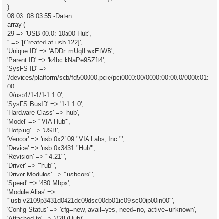
)
08.03. 08:03:55 -Daten:
array (
29 => 'USB 00.0: 10a00 Hub',
'' => '[Created at usb.122]',
'Unique ID' => 'ADDn.mUqILwxEtWB',
'Parent ID' => 'k4bc.kNaPe9SZft4',
'SysFS ID' =>
'/devices/platform/scb/fd500000.pcie/pci0000:00/0000:00:00.0/0000:01:
00
.0/usb1/1-1/1-1:1.0',
'SysFS BusID' => '1-1:1.0',
'Hardware Class' => 'hub',
'Model' => '"VIA Hub"',
'Hotplug' => 'USB',
'Vendor' => 'usb 0x2109 "VIA Labs, Inc."',
'Device' => 'usb 0x3431 "Hub"',
'Revision' => '"4.21"',
'Driver' => '"hub"',
'Driver Modules' => '"usbcore"',
'Speed' => '480 Mbps',
'Module Alias' =>
'"usb:v2109p3431d0421dc09dsc00dp01ic09isc00ip00in00"',
'Config Status' => 'cfg=new, avail=yes, need=no, active=unknown',
'Attached to' => '#28 (Hub)',