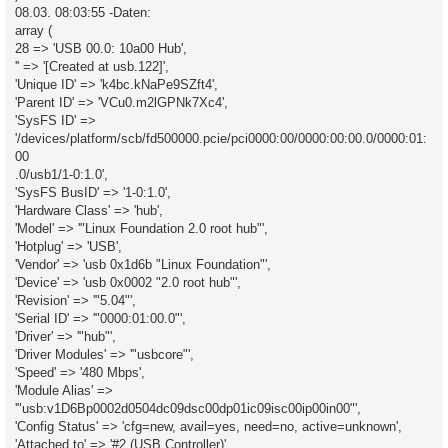
08.03. 08:03:55 -Daten:
array (
28 => 'USB 00.0: 10a00 Hub',
'' => '[Created at usb.122]',
'Unique ID' => 'k4bc.kNaPe9SZft4',
'Parent ID' => 'VCu0.m2lGPNk7Xc4',
'SysFS ID' =>
'/devices/platform/scb/fd500000.pcie/pci0000:00/0000:00:00.0/0000:01:
00
.0/usb1/1-0:1.0',
'SysFS BusID' => '1-0:1.0',
'Hardware Class' => 'hub',
'Model' => '"Linux Foundation 2.0 root hub"',
'Hotplug' => 'USB',
'Vendor' => 'usb 0x1d6b "Linux Foundation"',
'Device' => 'usb 0x0002 "2.0 root hub"',
'Revision' => '"5.04"',
'Serial ID' => '"0000:01:00.0"',
'Driver' => '"hub"',
'Driver Modules' => '"usbcore"',
'Speed' => '480 Mbps',
'Module Alias' =>
'"usb:v1D6Bp0002d0504dc09dsc00dp01ic09isc00ip00in00"',
'Config Status' => 'cfg=new, avail=yes, need=no, active=unknown',
'Attached to' => '#2 (USB Controller)',