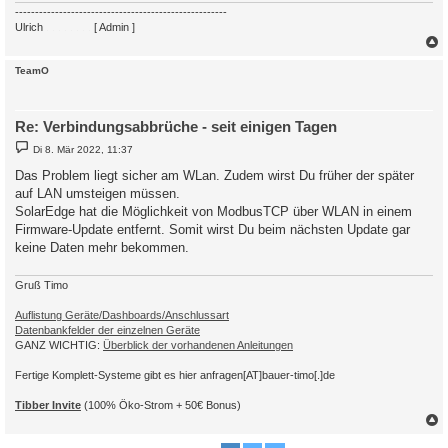
-----------------------------------------------------
Ulrich
. . . . . . . .
[ Admin ]
c
TeamO
Re: Verbindungsabbrüche - seit einigen Tagen
B
Di 8. Mär 2022, 11:37
e
i
Das Problem liegt sicher am WLan. Zudem wirst Du früher der später
t
auf LAN umsteigen müssen.
r
a
SolarEdge hat die Möglichkeit von ModbusTCP über WLAN in einem
g
Firmware-Update entfernt. Somit wirst Du beim nächsten Update gar
keine Daten mehr bekommen.
Gruß Timo
Auflistung Geräte/Dashboards/Anschlussart
Datenbankfelder der einzelnen Geräte
GANZ WICHTIG:
Überblick der vorhandenen Anleitungen
Fertige Komplett-Systeme gibt es hier anfragen[AT]bauer-timo[.]de
Tibber Invite
(100% Öko-Strom + 50€ Bonus)
c