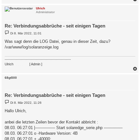
c
Ulrich
Administrator
Re: Verbindungsabbrüche - seit einigen Tagen
B
Di 8. Mär 2022, 11:01
e
i
Was sagt denn die LOG Datei, genau in dieser Zeit, dazu?
t
/var/www/log/solaranzeige.log
r
a
g
-----------------------------------------------------
Ulrich
. . . . . . . .
[ Admin ]
c
68gt500
Re: Verbindungsabbrüche - seit einigen Tagen
B
Di 8. Mär 2022, 11:26
e
i
Hallo Ulrich,
t
r
a
anbei die letzten Zeilen bevor der Kontakt abbricht :
g
08.03. 06:27:01 |---------------- Start solaredge_serie.php ---------------
08.03. 06:27:01 o -Hardware Version: 4B
08.03. 06:27:01 + -40000: