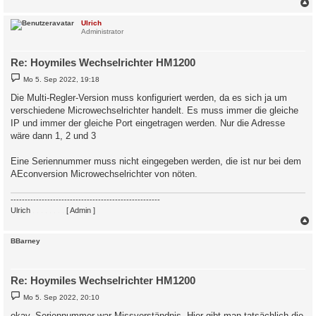
c
Ulrich
Administrator
Re: Hoymiles Wechselrichter HM1200
B
Mo 5. Sep 2022, 19:18
e
i
Die Multi-Regler-Version muss konfiguriert werden, da es sich ja um
t
verschiedene Microwechselrichter handelt. Es muss immer die gleiche
r
a
IP und immer der gleiche Port eingetragen werden. Nur die Adresse
g
wäre dann 1, 2 und 3
Eine Seriennummer muss nicht eingegeben werden, die ist nur bei dem
AEconversion Microwechselrichter von nöten.
-----------------------------------------------------
Ulrich
. . . . . . . .
[ Admin ]
c
BBarney
Re: Hoymiles Wechselrichter HM1200
B
Mo 5. Sep 2022, 20:10
e
i
okay, Seriennummer war Missverständnis. Hier gibt man tatsächlich die