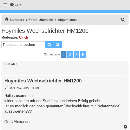
FAQ
S
Startseite
Foren-Übersicht
Allgemeines
u
Hoymiles Wechselrichter HM1200
c
Moderator:
Ulrich
h
Suche
Erweiterte Suche
e
1
2
3
Nächste
27 Beiträge
GillBates
Hoymiles Wechselrichter HM1200
B
Mi 9. Mär 2022, 11:09
e
i
Hallo zusammen,
t
leider habe ich mit der Suchfunktion keinen Erfolg gehabt.
r
a
Ist es möglich den oben genannten Wechselrichter mit “solaranzeige“
g
auszuwerten???
Gruß Alexander