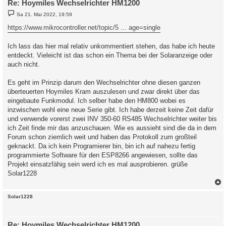
Re: Hoymiles Wechselrichter HM1200
B
Sa 21. Mai 2022, 19:59
e
i
https://www.mikrocontroller.net/topic/5 ... age=single
t
r
a
Ich lass das hier mal relativ unkommentiert stehen, das habe ich heute
g
entdeckt. Vieleicht ist das schon ein Thema bei der Solaranzeige oder
auch nicht.
Es geht im Prinzip darum den Wechselrichter ohne diesen ganzen
überteuerten Hoymiles Kram auszulesen und zwar direkt über das
eingebaute Funkmodul. Ich selber habe den HM800 wobei es
inzwischen wohl eine neue Serie gibt. Ich habe derzeit keine Zeit dafür
und verwende vorerst zwei INV 350-60 RS485 Wechselrichter weiter bis
ich Zeit finde mir das anzuschauen. Wie es aussieht sind die da in dem
Forum schon ziemlich weit und haben das Protokoll zum großteil
geknackt. Da ich kein Programierer bin, bin ich auf nahezu fertig
programmierte Software für den ESP8266 angewiesen, sollte das
Projekt einsatzfähig sein werd ich es mal ausprobieren. grüße
Solar1228
c
Solar1228
Re: Hoymiles Wechselrichter HM1200