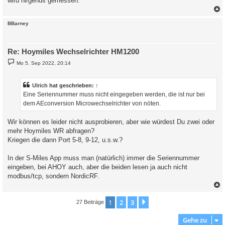
wird nirgends gemessen.
c
BBarney
Re: Hoymiles Wechselrichter HM1200
B
Mo 5. Sep 2022, 20:14
e
i
t
r
Ulrich
hat geschrieben:
↑
a
Eine Seriennummer muss nicht eingegeben werden, die ist nur bei
g
dem AEconversion Microwechselrichter von nöten.
Wir können es leider nicht ausprobieren, aber wie würdest Du zwei oder
mehr Hoymiles WR abfragen?
Kriegen die dann Port 5-8, 9-12, u.s.w.?
In der S-Miles App muss man (natürlich) immer die Seriennummer
eingeben, bei AHOY auch, aber die beiden lesen ja auch nicht
modbus/tcp, sondern NordicRF.
c
1
2
3
Nächste
27 Beiträge
Gehe zu