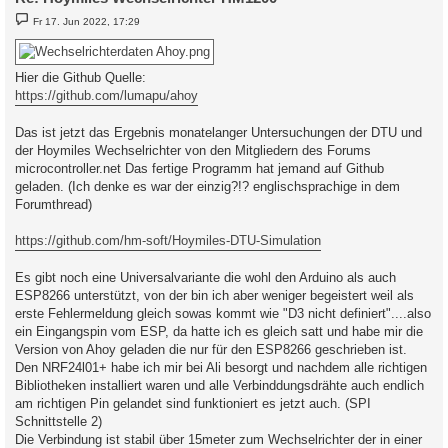
B
Fr 17. Jun 2022, 17:29
e
i
t
r
Hier die Github Quelle:
a
g
https://github.com/lumapu/ahoy
Das ist jetzt das Ergebnis monatelanger Untersuchungen der DTU und
der Hoymiles Wechselrichter von den Mitgliedern des Forums
microcontroller.net Das fertige Programm hat jemand auf Github
geladen. (Ich denke es war der einzig?!? englischsprachige in dem
Forumthread)
https://github.com/hm-soft/Hoymiles-DTU-Simulation
Es gibt noch eine Universalvariante die wohl den Arduino als auch
ESP8266 unterstützt, von der bin ich aber weniger begeistert weil als
erste Fehlermeldung gleich sowas kommt wie "D3 nicht definiert"....also
ein Eingangspin vom ESP, da hatte ich es gleich satt und habe mir die
Version von Ahoy geladen die nur für den ESP8266 geschrieben ist.
Den NRF24l01+ habe ich mir bei Ali besorgt und nachdem alle richtigen
Bibliotheken installiert waren und alle Verbinddungsdrähte auch endlich
am richtigen Pin gelandet sind funktioniert es jetzt auch. (SPI
Schnittstelle 2)
Die Verbindung ist stabil über 15meter zum Wechselrichter der in einer