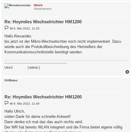
c
Ulrich
Administrator
Re: Hoymiles Wechselrichter HM1200
B
Mi 9. Mär 2022, 11:20
e
i
Hallo Alexander,
t
bis jetzt ist der Mikro-Wechselrichter noch nicht implementiert. Dazu
r
a
würde auch die Protokollbeschreibung des Herstellers der
g
Kommunikationsschnittstelle benötigt werden.
-----------------------------------------------------
Ulrich
. . . . . . . .
[ Admin ]
c
GillBates
Re: Hoymiles Wechselrichter HM1200
B
Mi 9. Mär 2022, 11:49
e
i
Hallo Ulrich,
t
vielen Dank für deine schnelle Antwort!
r
a
Dann denke ich mal das das auch nichts wird.
g
Der WR hat bereits WLAN integriert und die Firma bietet eigene völlig