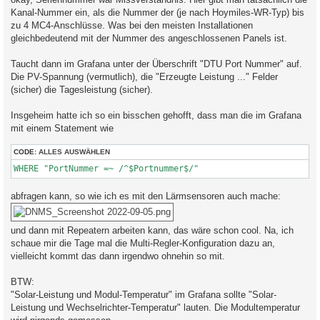
t
Kanal-Nummer ein, als die Nummer der (je nach Hoymiles-WR-Typ) bis
r
a
zu 4 MC4-Anschlüsse. Was bei den meisten Installationen
g
gleichbedeutend mit der Nummer des angeschlossenen Panels ist.
Taucht dann im Grafana unter der Überschrift "DTU Port Nummer" auf.
Die PV-Spannung (vermutlich), die "Erzeugte Leistung ..." Felder
(sicher) die Tagesleistung (sicher).
Insgeheim hatte ich so ein bisschen gehofft, dass man die im Grafana
mit einem Statement wie
CODE:
ALLES AUSWÄHLEN
abfragen kann, so wie ich es mit den Lärmsensoren auch mache:
und dann mit Repeatern arbeiten kann, das wäre schon cool. Na, ich
schaue mir die Tage mal die Multi-Regler-Konfiguration dazu an,
vielleicht kommt das dann irgendwo ohnehin so mit.
BTW:
"Solar-Leistung und Modul-Temperatur" im Grafana sollte "Solar-
Leistung und Wechselrichter-Temperatur" lauten. Die Modultemperatur