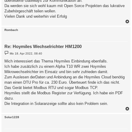
überteuerte Gateways zur Kommunikation an.
Da werden sie sich wohl kaum mit Open Sorce Projekten das lukrative
Zubehörgeschäft teilen wollen.
Vielen Dank und weiterhin viel Erfolg
c
Rombach
Re: Hoymiles Wechselrichter HM1200
B
Mo 18. Apr 2022, 08:40
e
i
Mich interessiert das Thema Hoymiles Einbindung ebenfalls.
t
Ich habe zusätzlich zu einem Alpha T10 WR zwei Hoymiles
r
a
Mikrowechselrichter im Einsatz und bin sehr zufrieden damit.
g
Zum Auslesen derDaten und Anbindung an die Hoymiles Cloud benötig
man einen DTU Pro für ca. 230 Euro. Überteuert finde ich das nicht.
Das Gerät bietet Modbus RTU und sogar Modbus TCP.
Hoymiles stellt die Modbus Register zur Verfügung. Ich habe ein PDF
dazu.
Die Integration in Solaranzeige sollte also kein Problem sein.
c
Solar1228