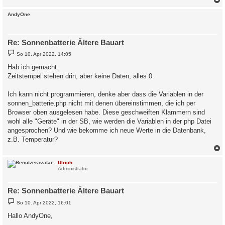
c
AndyOne
Re: Sonnenbatterie Ältere Bauart
B
So 10. Apr 2022, 14:05
e
i
Hab ich gemacht.
t
Zeitstempel stehen drin, aber keine Daten, alles 0.
r
a
g
Ich kann nicht programmieren, denke aber dass die Variablen in der
sonnen_batterie.php nicht mit denen übereinstimmen, die ich per
Browser oben ausgelesen habe. Diese geschweiften Klammern sind
wohl alle "Geräte" in der SB, wie werden die Variablen in der php Datei
angesprochen? Und wie bekomme ich neue Werte in die Datenbank,
z.B. Temperatur?
c
Ulrich
Administrator
Re: Sonnenbatterie Ältere Bauart
B
So 10. Apr 2022, 16:01
e
i
Hallo AndyOne,
t
r