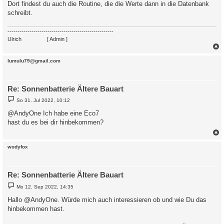
a
Dort findest du auch die Routine, die die Werte dann in die Datenbank
g
schreibt.
-----------------------------------------------------
Ulrich
. . . . . . . .
[ Admin ]
c
lumulu79@gmail.com
Re: Sonnenbatterie Ältere Bauart
B
So 31. Jul 2022, 10:12
e
i
@AndyOne Ich habe eine Eco7
t
hast du es bei dir hinbekommen?
r
a
g
c
wodyfox
Re: Sonnenbatterie Ältere Bauart
B
Mo 12. Sep 2022, 14:35
e
i
Hallo @AndyOne. Würde mich auch interessieren ob und wie Du das
t
hinbekommen hast.
r
a
g