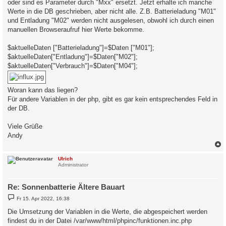
oder sind es Parameter durch "Mxx" ersetzt. Jetzt erhalte ich manche
Werte in die DB geschrieben, aber nicht alle. Z.B. Batterieladung "M01"
und Entladung "M02" werden nicht ausgelesen, obwohl ich durch einen
manuellen Browseraufruf hier Werte bekomme.
$aktuelleDaten ["Batterieladung"]=$Daten ["M01"];
$aktuelleDaten["Entladung"]=$Daten["M02"];
$aktuelleDaten["Verbrauch"]=$Daten["M04"];
Woran kann das liegen?
Für andere Variablen in der php, gibt es gar kein entsprechendes Feld in
der DB.
Viele Grüße
Andy
c
Ulrich
Administrator
Re: Sonnenbatterie Ältere Bauart
B
Fr 15. Apr 2022, 16:38
e
i
Die Umsetzung der Variablen in die Werte, die abgespeichert werden
t
findest du in der Datei /var/www/html/phpinc/funktionen.inc.php
r