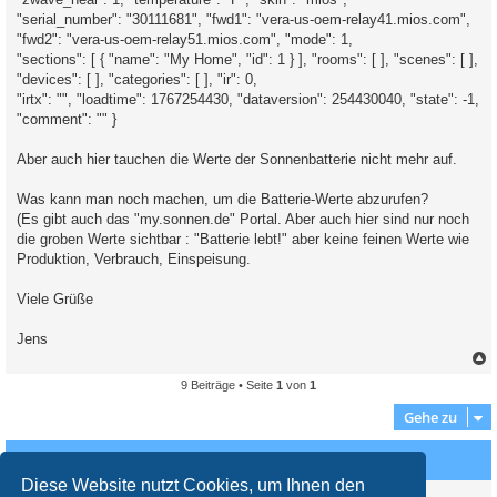
"serial_number": "30111681", "fwd1": "vera-us-oem-relay41.mios.com",
"fwd2": "vera-us-oem-relay51.mios.com", "mode": 1,
"sections": [ { "name": "My Home", "id": 1 } ], "rooms": [ ], "scenes": [ ],
"devices": [ ], "categories": [ ], "ir": 0,
"irtx": "", "loadtime": 1767254430, "dataversion": 254430040, "state": -1,
"comment": "" }
Aber auch hier tauchen die Werte der Sonnenbatterie nicht mehr auf.
Was kann man noch machen, um die Batterie-Werte abzurufen?
(Es gibt auch das "my.sonnen.de" Portal. Aber auch hier sind nur noch
die groben Werte sichtbar : "Batterie lebt!" aber keine feinen Werte wie
Produktion, Verbrauch, Einspeisung.
Viele Grüße
Jens
9 Beiträge • Seite
1
von
1
c
Gehe zu
Wer ist online?
Diese Website nutzt Cookies, um Ihnen den