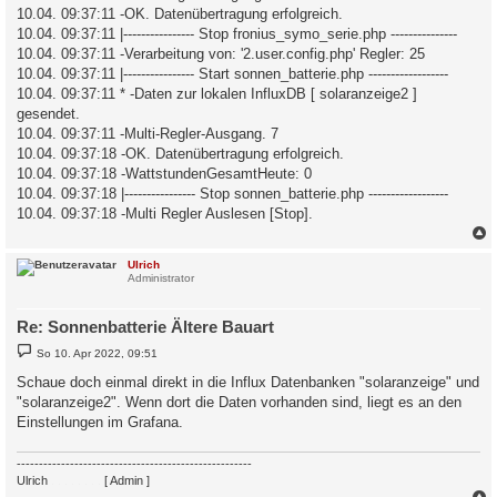
10.04. 09:37:11 -OK. Datenübertragung erfolgreich.
10.04. 09:37:11 |---------------- Stop fronius_symo_serie.php ---------------
10.04. 09:37:11 -Verarbeitung von: '2.user.config.php' Regler: 25
10.04. 09:37:11 |---------------- Start sonnen_batterie.php ------------------
10.04. 09:37:11 * -Daten zur lokalen InfluxDB [ solaranzeige2 ]
gesendet.
10.04. 09:37:11 -Multi-Regler-Ausgang. 7
10.04. 09:37:18 -OK. Datenübertragung erfolgreich.
10.04. 09:37:18 -WattstundenGesamtHeute: 0
10.04. 09:37:18 |---------------- Stop sonnen_batterie.php ------------------
10.04. 09:37:18 -Multi Regler Auslesen [Stop].
c
Ulrich
Administrator
Re: Sonnenbatterie Ältere Bauart
B
So 10. Apr 2022, 09:51
e
i
Schaue doch einmal direkt in die Influx Datenbanken "solaranzeige" und
t
"solaranzeige2". Wenn dort die Daten vorhanden sind, liegt es an den
r
a
Einstellungen im Grafana.
g
-----------------------------------------------------
Ulrich
. . . . . . . .
[ Admin ]