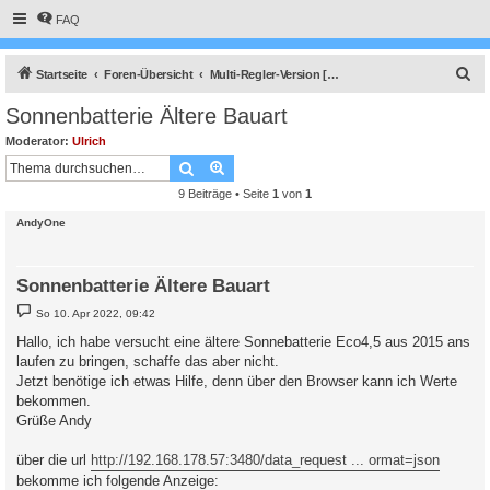
FAQ
S
Startseite
Foren-Übersicht
Multi-Regler-Version [ bis zu 6 Geräten an einem Raspberry Pi ]
u
Sonnenbatterie Ältere Bauart
c
Moderator:
Ulrich
h
Suche
Erweiterte Suche
e
9 Beiträge • Seite
1
von
1
AndyOne
Sonnenbatterie Ältere Bauart
B
So 10. Apr 2022, 09:42
e
i
Hallo, ich habe versucht eine ältere Sonnebatterie Eco4,5 aus 2015 ans
t
laufen zu bringen, schaffe das aber nicht.
r
a
Jetzt benötige ich etwas Hilfe, denn über den Browser kann ich Werte
g
bekommen.
Grüße Andy
über die url
http://192.168.178.57:3480/data_request ... ormat=json
bekomme ich folgende Anzeige: