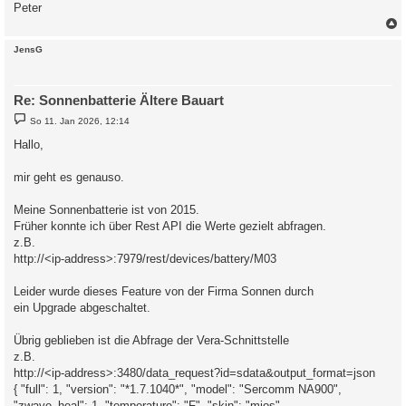
Peter
c
JensG
Re: Sonnenbatterie Ältere Bauart
B
So 11. Jan 2026, 12:14
e
i
Hallo,
t
r
a
mir geht es genauso.
g
Meine Sonnenbatterie ist von 2015.
Früher konnte ich über Rest API die Werte gezielt abfragen.
z.B.
http://<ip-address>:7979/rest/devices/battery/M03
Leider wurde dieses Feature von der Firma Sonnen durch
ein Upgrade abgeschaltet.
Übrig geblieben ist die Abfrage der Vera-Schnittstelle
z.B.
http://<ip-address>:3480/data_request?id=sdata&output_format=json
{ "full": 1, "version": "*1.7.1040*", "model": "Sercomm NA900",
"zwave_heal": 1, "temperature": "F", "skin": "mios",