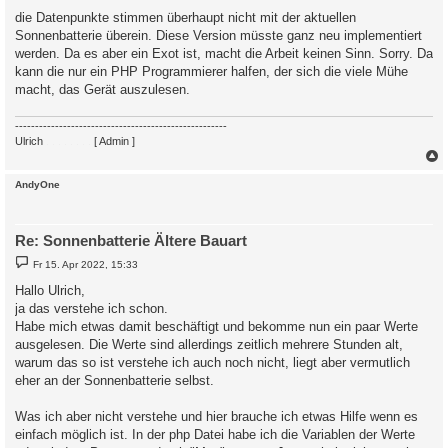
a
die Datenpunkte stimmen überhaupt nicht mit der aktuellen
g
Sonnenbatterie überein. Diese Version müsste ganz neu implementiert
werden. Da es aber ein Exot ist, macht die Arbeit keinen Sinn. Sorry. Da
kann die nur ein PHP Programmierer halfen, der sich die viele Mühe
macht, das Gerät auszulesen.
-----------------------------------------------------
Ulrich
. . . . . . . .
[ Admin ]
c
AndyOne
Re: Sonnenbatterie Ältere Bauart
B
Fr 15. Apr 2022, 15:33
e
i
Hallo Ulrich,
t
ja das verstehe ich schon.
r
a
Habe mich etwas damit beschäftigt und bekomme nun ein paar Werte
g
ausgelesen. Die Werte sind allerdings zeitlich mehrere Stunden alt,
warum das so ist verstehe ich auch noch nicht, liegt aber vermutlich
eher an der Sonnenbatterie selbst.
Was ich aber nicht verstehe und hier brauche ich etwas Hilfe wenn es
einfach möglich ist. In der php Datei habe ich die Variablen der Werte