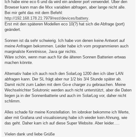
Ich habe eine eco 6 und da wird ein anderer port verwendet. Über den
Browser kann man die Mxx variablen abfragen, aber lange nicht alle.
Bei mir geht das mit dem Befehl:
http://192.168.178.21:7979/rest/devices/battery
.
Erst mit den späteren Modellen eco 10(?) hat sich die Abfrage (port)
geändert.
Sonnen ist da sehr schwierig. Ich habe von denen keine Antwort auf
meine Anfragen bekommen. Leider habe ich vom programmieren auch
marginalste Kenntnisse, Java gar nichts.
Wäre schön, wenn man auch für die älteren Sonnen Batterien ertwas
machen könnte.
Alternativ habe ich auch noch den SolarLog 1200 den ich über LAN
abfragen kann. Der SL frägt aber nur 1/2 bis 3/4 Stunde später ab.
Damit nicht zum Laden mit dem Go-e charger zu gebrauchen. Meine
Wechselrichter Solutronic werden auch nicht unterstützt, aber die Daten
liegen ja in der Sonnenbatterie und auch im SolarLog vor, daher nicht
schlimm.
Alles schade für meine Konstellation. Im iobroker bekomme ich Werte,
aber mit Grafana und visualisierung habe ich wieder kein Ahnung, wie
das geht. Daher kam ich auf diese Super Website. Aber leider.....
Vielen dank und liebe Grüße