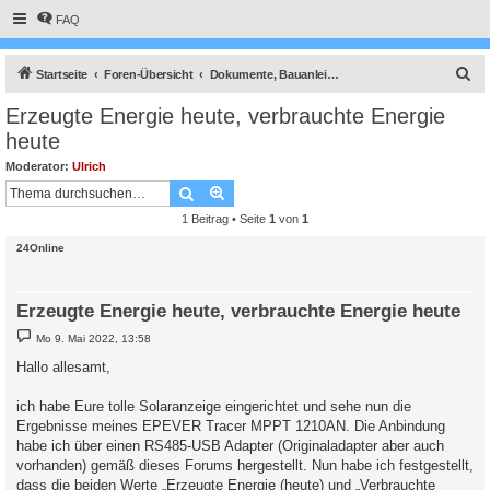
FAQ
S
Startseite
Foren-Übersicht
Dokumente, Bauanleitungen und How To's
u
Erzeugte Energie heute, verbrauchte Energie
c
heute
h
Moderator:
Ulrich
e
Suche
Erweiterte Suche
1 Beitrag • Seite
1
von
1
24Online
Erzeugte Energie heute, verbrauchte Energie heute
B
Mo 9. Mai 2022, 13:58
e
i
Hallo allesamt,
t
r
a
ich habe Eure tolle Solaranzeige eingerichtet und sehe nun die
g
Ergebnisse meines EPEVER Tracer MPPT 1210AN. Die Anbindung
habe ich über einen RS485-USB Adapter (Originaladapter aber auch
vorhanden) gemäß dieses Forums hergestellt. Nun habe ich festgestellt,
dass die beiden Werte „Erzeugte Energie (heute) und „Verbrauchte