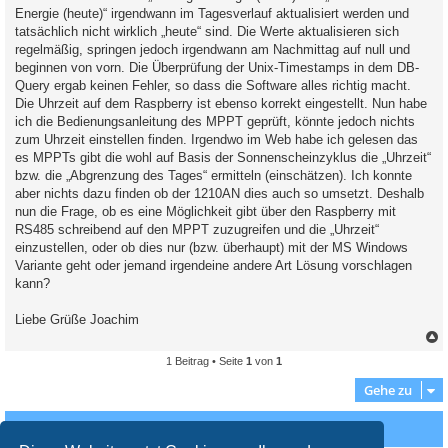
Energie (heute)“ irgendwann im Tagesverlauf aktualisiert werden und
tatsächlich nicht wirklich „heute“ sind. Die Werte aktualisieren sich
regelmäßig, springen jedoch irgendwann am Nachmittag auf null und
beginnen von vorn. Die Überprüfung der Unix-Timestamps in dem DB-
Query ergab keinen Fehler, so dass die Software alles richtig macht.
Die Uhrzeit auf dem Raspberry ist ebenso korrekt eingestellt. Nun habe
ich die Bedienungsanleitung des MPPT geprüft, könnte jedoch nichts
zum Uhrzeit einstellen finden. Irgendwo im Web habe ich gelesen das
es MPPTs gibt die wohl auf Basis der Sonnenscheinzyklus die „Uhrzeit“
bzw. die „Abgrenzung des Tages“ ermitteln (einschätzen). Ich konnte
aber nichts dazu finden ob der 1210AN dies auch so umsetzt. Deshalb
nun die Frage, ob es eine Möglichkeit gibt über den Raspberry mit
RS485 schreibend auf den MPPT zuzugreifen und die „Uhrzeit“
einzustellen, oder ob dies nur (bzw. überhaupt) mit der MS Windows
Variante geht oder jemand irgendeine andere Art Lösung vorschlagen
kann?
Liebe Grüße Joachim
1 Beitrag • Seite
1
von
1
c
Gehe zu
Wer ist online?