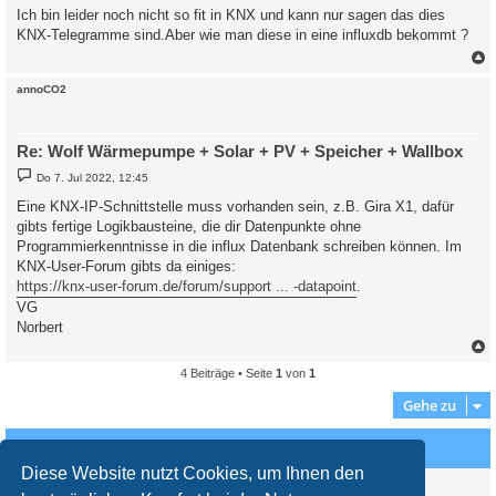
i
Ich bin leider noch nicht so fit in KNX und kann nur sagen das dies
t
KNX-Telegramme sind.Aber wie man diese in eine influxdb bekommt ?
r
a
g
c
annoCO2
Re: Wolf Wärmepumpe + Solar + PV + Speicher + Wallbox
B
Do 7. Jul 2022, 12:45
e
i
Eine KNX-IP-Schnittstelle muss vorhanden sein, z.B. Gira X1, dafür
t
gibts fertige Logikbausteine, die dir Datenpunkte ohne
r
a
Programmierkenntnisse in die influx Datenbank schreiben können. Im
g
KNX-User-Forum gibts da einiges:
https://knx-user-forum.de/forum/support ... -datapoint
.
VG
Norbert
4 Beiträge • Seite
1
von
1
c
Gehe zu
Wer ist online?
Diese Website nutzt Cookies, um Ihnen den
Mitglieder in diesem Forum: 0 Mitglieder und 2 Gäste