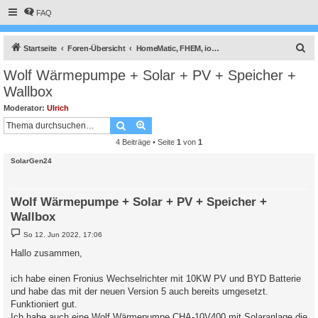
FAQ
S
Startseite
Foren-Übersicht
HomeMatic, FHEM, ioBroker, Smart Home Zentralen und Solaranzeige
u
Wolf Wärmepumpe + Solar + PV + Speicher +
c
Wallbox
h
Moderator:
Ulrich
e
Suche
Erweiterte Suche
4 Beiträge • Seite
1
von
1
SolarGen24
Wolf Wärmepumpe + Solar + PV + Speicher +
Wallbox
B
So 12. Jun 2022, 17:06
e
i
Hallo zusammen,
t
r
a
ich habe einen Fronius Wechselrichter mit 10KW PV und BYD Batterie
g
und habe das mit der neuen Version 5 auch bereits umgesetzt.
Funktioniert gut.
Ich habe auch eine Wolf Wärmepumpe CHA-10V400 mit Solaranlage die