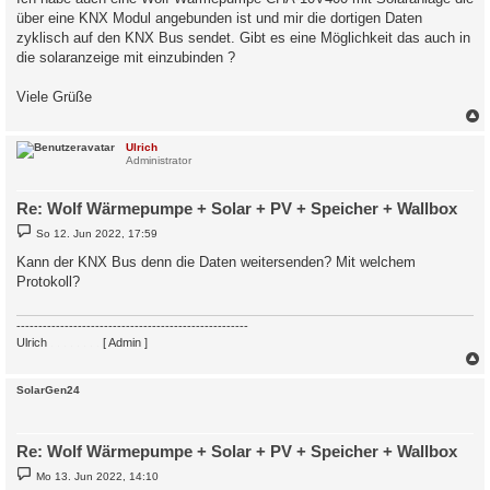
über eine KNX Modul angebunden ist und mir die dortigen Daten
zyklisch auf den KNX Bus sendet. Gibt es eine Möglichkeit das auch in
die solaranzeige mit einzubinden ?
Viele Grüße
c
Ulrich
Administrator
Re: Wolf Wärmepumpe + Solar + PV + Speicher + Wallbox
B
So 12. Jun 2022, 17:59
e
i
Kann der KNX Bus denn die Daten weitersenden? Mit welchem
t
Protokoll?
r
a
g
-----------------------------------------------------
Ulrich
. . . . . . . .
[ Admin ]
c
SolarGen24
Re: Wolf Wärmepumpe + Solar + PV + Speicher + Wallbox
B
Mo 13. Jun 2022, 14:10
e