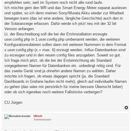
empfehlen sein, weil im System noch nicht alle rund laufe.
Ich möchte gern den WR und das Smart Energy Meter separat auslesen
und später, so ich denn meinen Sony/Murata Akku wieder zur Mitarbeit
bewegen kann (das ist eine andere, längliche Geschichte) auch den in
der Solaranzeige erfassen. Dafür werde ich jetzt neu mit der 32 bit
Version anfangen.
Lt. der Beschreibung soll die bei der Erstinstallation erzeugte
user.config.php in 1.user.config.php umbenannt werden, die weiteren
Konfigurationsdateien sollen dann mit weiteren Nummern in dem Format
x.user.config.php (x = max. 6) erzeugt werden. Influx-Datenbanken sind
zu erzeugen und in den neuen config files anzugeben. Soweit so gut.
Ich frage mich jetzt, ob die bei der Ersteinrichtung als Standard
vorgegebenen Namen für Datenbanken etc. unbedingt nötig sind. Für
das zweite Gerät sind ja ohnehin andere Namen zu wählen. Daher
möchte ich fragen, ob etwas dagegen spricht (ja, die Standard
Dashboards in Grafane laufen nicht mehr), gleich auf individuelle Namen
zu gehen (das wäre mir persönlich für meine bessere Übersicht lieber)
oder ob sich irgendwo noch weitere Fallstricke verbergen?
CU Jürgen
c
Ulrich
Administrator