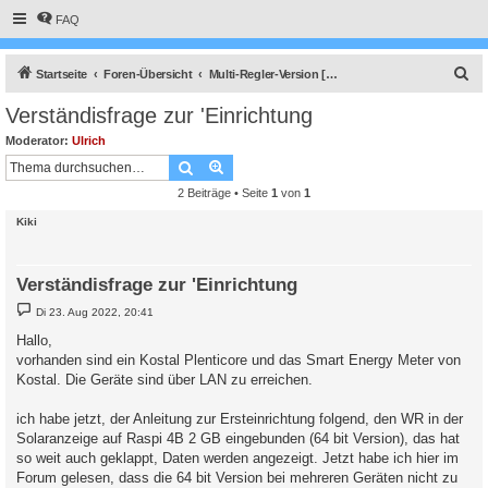
FAQ
S
Startseite
Foren-Übersicht
Multi-Regler-Version [ bis zu 6 Geräten an einem Raspberry Pi ]
u
Verständisfrage zur 'Einrichtung
c
Moderator:
Ulrich
h
Suche
Erweiterte Suche
e
2 Beiträge • Seite
1
von
1
Kiki
Verständisfrage zur 'Einrichtung
B
Di 23. Aug 2022, 20:41
e
i
Hallo,
t
vorhanden sind ein Kostal Plenticore und das Smart Energy Meter von
r
a
Kostal. Die Geräte sind über LAN zu erreichen.
g
ich habe jetzt, der Anleitung zur Ersteinrichtung folgend, den WR in der
Solaranzeige auf Raspi 4B 2 GB eingebunden (64 bit Version), das hat
so weit auch geklappt, Daten werden angezeigt. Jetzt habe ich hier im
Forum gelesen, dass die 64 bit Version bei mehreren Geräten nicht zu