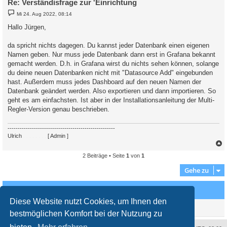
Re: Verständisfrage zur 'Einrichtung
B
Mi 24. Aug 2022, 08:14
e
i
Hallo Jürgen,
t
r
a
da spricht nichts dagegen. Du kannst jeder Datenbank einen eigenen
g
Namen geben. Nur muss jede Datenbank dann erst in Grafana bekannt
gemacht werden. D.h. in Grafana wirst du nichts sehen können, solange
du deine neuen Datenbanken nicht mit "Datasource Add" eingebunden
hast. Außerdem muss jedes Dashboard auf den neuen Namen der
Datenbank geändert werden. Also exportieren und dann importieren. So
geht es am einfachsten. Ist aber in der Installationsanleitung der Multi-
Regler-Version genau beschrieben.
-----------------------------------------------------
Ulrich
. . . . . . . .
[ Admin ]
2 Beiträge • Seite
1
von
1
c
Gehe zu
Wer ist online?
Diese Website nutzt Cookies, um Ihnen den
Mitglieder in diesem Forum: 0 Mitglieder und 1 Gast
bestmöglichen Komfort bei der Nutzung zu