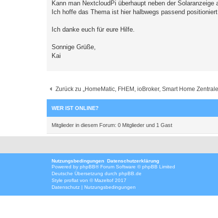
Kann man NextcloudPi überhaupt neben der Solaranzeige 
Ich hoffe das Thema ist hier halbwegs passend positioniert
Ich danke euch für eure Hilfe.
Sonnige Grüße,
Kai
Zurück zu „HomeMatic, FHEM, ioBroker, Smart Home Zentral
WER IST ONLINE?
Mitglieder in diesem Forum: 0 Mitglieder und 1 Gast
Nutzungsbedingungen
Datenschutzerklärung
Powered by
phpBB
® Forum Software © phpBB Limited
Deutsche Übersetzung durch
phpBB.de
Style
proflat
von ©
Mazeltof
2017
Datenschutz
|
Nutzungsbedingungen