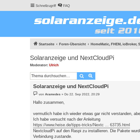
Schnellzugriff
FAQ
Startseite
Foren-Übersicht
HomeMatic, FHEM, ioBroker, 
Solaranzeige und NextCloudPi
Moderator:
Ulrich
Suche
Erweiterte Suche
Solaranzeige und NextCloudPi
B
von
Aramedes
»
Do 22. Sep 2022, 20:29
e
i
Hallo zusammen,
t
r
a
vermutlich habe ich wieder etwas gar nicht verstanden, abe
g
Ich habe versucht nach der Anleitung
https://www.heise.de/tipps-tricks/Nextc ... 63735.html
NextcloudPi auf den Raspi zu installieren. Die Pakete wur
Verbindung zustande.