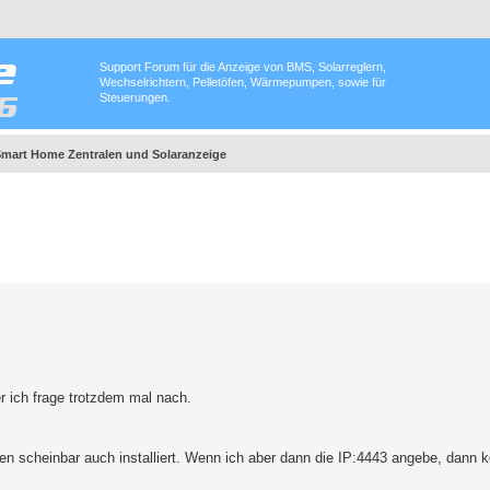
Support Forum für die Anzeige von BMS, Solarreglern,
Wechselrichtern, Pelletöfen, Wärmepumpen, sowie für
Steuerungen.
Smart Home Zentralen und Solaranzeige
r ich frage trotzdem mal nach.
den scheinbar auch installiert. Wenn ich aber dann die IP:4443 angebe, dann