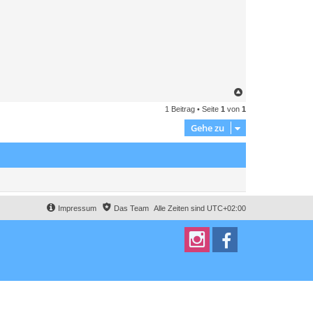
N
a
1 Beitrag • Seite
1
von
1
c
h
Gehe zu
o
b
e
n
Impressum
Das Team
Alle Zeiten sind
UTC+02:00