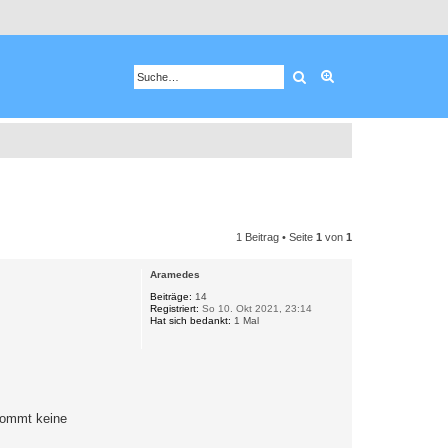
Suche
Erweiterte Suche
1 Beitrag • Seite
1
von
1
Aramedes
Beiträge:
14
Registriert:
So 10. Okt 2021, 23:14
Hat sich bedankt:
1 Mal
 kommt keine