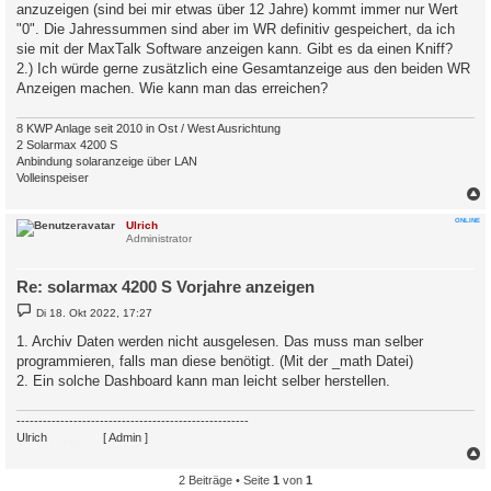
anzuzeigen (sind bei mir etwas über 12 Jahre) kommt immer nur Wert
"0". Die Jahressummen sind aber im WR definitiv gespeichert, da ich
sie mit der MaxTalk Software anzeigen kann. Gibt es da einen Kniff?
2.) Ich würde gerne zusätzlich eine Gesamtanzeige aus den beiden WR
Anzeigen machen. Wie kann man das erreichen?
8 KWP Anlage seit 2010 in Ost / West Ausrichtung
2 Solarmax 4200 S
Anbindung solaranzeige über LAN
Volleinspeiser
c
ONLINE
Ulrich
Administrator
Re: solarmax 4200 S Vorjahre anzeigen
B
Di 18. Okt 2022, 17:27
e
i
1. Archiv Daten werden nicht ausgelesen. Das muss man selber
t
programmieren, falls man diese benötigt. (Mit der _math Datei)
r
a
2. Ein solche Dashboard kann man leicht selber herstellen.
g
-----------------------------------------------------
Ulrich
. . . . . . . .
[ Admin ]
2 Beiträge • Seite
1
von
1
c