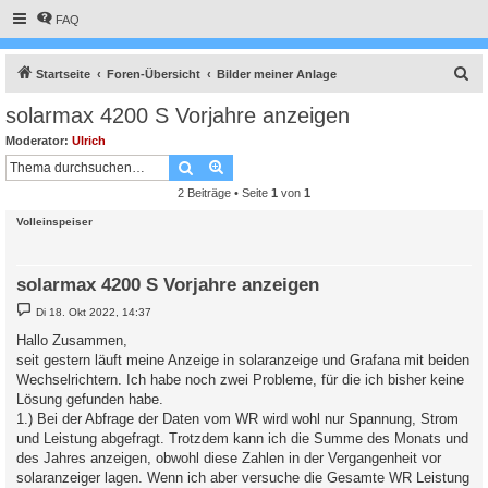
FAQ
S
Startseite
Foren-Übersicht
Bilder meiner Anlage
u
solarmax 4200 S Vorjahre anzeigen
c
Moderator:
Ulrich
h
Suche
Erweiterte Suche
e
2 Beiträge • Seite
1
von
1
Volleinspeiser
solarmax 4200 S Vorjahre anzeigen
B
Di 18. Okt 2022, 14:37
e
i
Hallo Zusammen,
t
seit gestern läuft meine Anzeige in solaranzeige und Grafana mit beiden
r
a
Wechselrichtern. Ich habe noch zwei Probleme, für die ich bisher keine
g
Lösung gefunden habe.
1.) Bei der Abfrage der Daten vom WR wird wohl nur Spannung, Strom
und Leistung abgefragt. Trotzdem kann ich die Summe des Monats und
des Jahres anzeigen, obwohl diese Zahlen in der Vergangenheit vor
solaranzeiger lagen. Wenn ich aber versuche die Gesamte WR Leistung