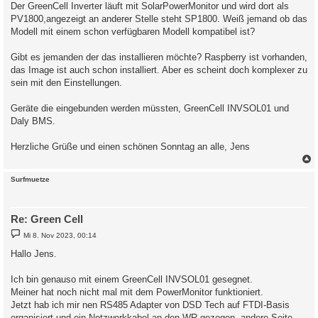
Der GreenCell Inverter läuft mit SolarPowerMonitor und wird dort als
PV1800,angezeigt an anderer Stelle steht SP1800. Weiß jemand ob das
Modell mit einem schon verfügbaren Modell kompatibel ist?
Gibt es jemanden der das installieren möchte? Raspberry ist vorhanden,
das Image ist auch schon installiert. Aber es scheint doch komplexer zu
sein mit den Einstellungen.
Geräte die eingebunden werden müssten, GreenCell INVSOL01 und
Daly BMS.
Herzliche Grüße und einen schönen Sonntag an alle, Jens
c
Surfmuetze
Re: Green Cell
B
Mi 8. Nov 2023, 00:14
e
i
Hallo Jens.
t
r
a
Ich bin genauso mit einem GreenCell INVSOL01 gesegnet.
g
Meiner hat noch nicht mal mit dem PowerMonitor funktioniert.
Jetzt hab ich mir nen RS485 Adapter von DSD Tech auf FTDI-Basis
organisiert und ein Netzwerkkabel an den WR gezogen, andere Seite