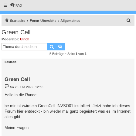
FAQ
S
Startseite
Foren-Übersicht
Allgemeines
u
Green Cell
c
Moderator:
Ulrich
h
Suche
Erweiterte Suche
e
5 Beiträge • Seite
1
von
1
kosfado
Green Cell
B
So 23. Okt 2022, 12:53
e
i
Hallo in die Runde,
t
r
a
be mir ist /wird ein GreenCell INVSO01 installiert. Jetzt habe ich dieses
g
Forum hier entdeckt - bin wieder mal ganz begeistert was es im Internet
alles gibt.
Meine Fragen.