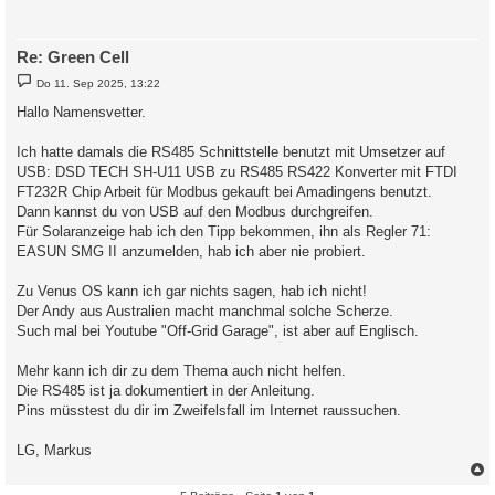
Re: Green Cell
B
Do 11. Sep 2025, 13:22
e
i
Hallo Namensvetter.
t
r
a
Ich hatte damals die RS485 Schnittstelle benutzt mit Umsetzer auf
g
USB: DSD TECH SH-U11 USB zu RS485 RS422 Konverter mit FTDI
FT232R Chip Arbeit für Modbus gekauft bei Amadingens benutzt.
Dann kannst du von USB auf den Modbus durchgreifen.
Für Solaranzeige hab ich den Tipp bekommen, ihn als Regler 71:
EASUN SMG II anzumelden, hab ich aber nie probiert.
Zu Venus OS kann ich gar nichts sagen, hab ich nicht!
Der Andy aus Australien macht manchmal solche Scherze.
Such mal bei Youtube "Off-Grid Garage", ist aber auf Englisch.
Mehr kann ich dir zu dem Thema auch nicht helfen.
Die RS485 ist ja dokumentiert in der Anleitung.
Pins müsstest du dir im Zweifelsfall im Internet raussuchen.
LG, Markus