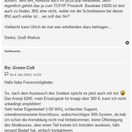
aufwirft: wird WR_Adresse auch im pv18.php verarbeitet, denn
eigentlich gehört das ja zum TCP/IP Protokoll. Baudrate 19200 ist dort
auch zu finden, 8N1 eher nicht, wobei mir die Schreibweise bei dieser
8N1 auch unklar ist....wo soll das hin?
Vielleicht kann Ulrich da mal was erhellendes dazu beitragen....
Danke, Gruß Markus.
c
Surfmuetze
Re: Green Cell
B
Sa 9. Dez 2023, 14:23
e
i
Hallo liebe Forumsmitglieder.
t
r
a
So, nach dem Austausch des Gerätes spricht es jetzt auch mit mir.
g
Das Anenji 6200, mein Ersatzgerät für knapp über 300 €, kann ich nicht
unbedingt empfehlen!
Sehr hoher Eigenbedarf (>50 W/h), schlechter Support,
unterdimensionierte Anschlüsse, undurchsichtiges Wifi-System, da hab
ich schon die Anmeldung nicht mal hinbekommen, keine Offenlegung
des Modbusses, aber einen Teil konnte ich trotzdem auslesen, falls
jemand Bedarf hat, einfach kontaktieren.