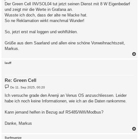
Der Green Cell INVSOL04 tut jetzt seinen Dienst mit 8 W Eigenbedarf
und zeigt mir die Werte in Grafana an.
Wusste ich doch, dass der alte ne Macke hat.
So ne Reklamation wirkt manchmal Wunder!
So, jetzt erst mal loggen und wohlfühlen.
Grüße aus dem Saarland und allen eine schöne Vorweihnachtszeit,
Markus.
c
lauff
Re: Green Cell
B
Do 11. Sep 2025, 00:20
e
i
Ich versuche grade den Anenji an Venus OS anzuschliessen. Leider
t
habe ich noch keine Informationen, wie ich an die Daten rankomme.
r
a
g
Kann jemand helfen in Bezug auf RS485/Wifi/Modbus?
Danke, Markus
c
Surfmuetze