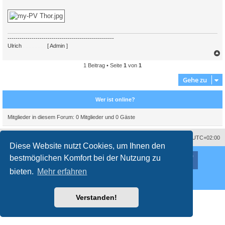
-----------------------------------------------------
Ulrich
. . . . . . . .
[ Admin ]
1 Beitrag • Seite
1
von
1
c
Gehe zu
Wer ist online?
Mitglieder in diesem Forum: 0 Mitglieder und 0 Gäste
Impressum
Das Team
Alle Zeiten sind
UTC+02:00
Diese Website nutzt Cookies, um Ihnen den
Nutzungsbedingungen
Datenschutzerklärung
bestmöglichen Komfort bei der Nutzung zu
Powered by
phpBB
® Forum Software © phpBB Limited
Deutsche Übersetzung durch
phpBB.de
bieten.
Mehr erfahren
Style
proflat
von ©
Mazeltof
2017
Datenschutz
|
Nutzungsbedingungen
Verstanden!