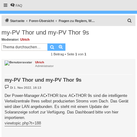
FAQ
S
Startseite
Foren-Übersicht
Fragen zu Reglern, Wallboxen und Wechselrichter
u
my-PV Thor und my-PV Thor 9s
c
Moderator:
Ulrich
h
Suche
Erweiterte Suche
e
1 Beitrag • Seite
1
von
1
Ulrich
Administrator
my-PV Thor und my-PV Thor 9s
B
Di 1. Nov 2022, 16:13
e
i
Der Power-Manager AC•THOR bzw. AC•THOR 9s sind die intelligente
t
Verteilzentrale Ihres selbst produzierten Stroms vom Dach. Das Gerät
r
a
wird über LAN angebunden. Es steht mit einem Update der
g
Solaranzeige sofort zur Verfügung. Das Dashboard bitte von hier
importieren.
viewtopic.php?t=188