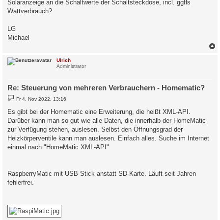
Solaranzeige an die Schaltwerte der Schaltsteckdose, incl. ggfls
Wattverbrauch?
LG
Michael
c
Ulrich
Administrator
Re: Steuerung von mehreren Verbrauchern - Homematic?
B
Fr 4. Nov 2022, 13:16
e
i
Es gibt bei der Homematic eine Erweiterung, die heißt XML-API.
t
Darüber kann man so gut wie alle Daten, die innerhalb der HomeMatic
r
a
zur Verfügung stehen, auslesen. Selbst den Öffnungsgrad der
g
Heizkörperventile kann man auslesen. Einfach alles. Suche im Internet
einmal nach "HomeMatic XML-API"
RaspberryMatic mit USB Stick anstatt SD-Karte. Läuft seit Jahren
fehlerfrei.