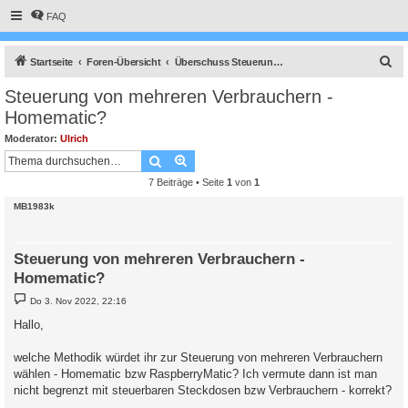
FAQ
S
Startseite
Foren-Übersicht
Überschuss Steuerung, Anlagenüberwachung, Anbindung an die Heizung, API Schnittstelle und vieles Andere mehr.
u
Steuerung von mehreren Verbrauchern -
c
Homematic?
h
Moderator:
Ulrich
e
Suche
Erweiterte Suche
7 Beiträge • Seite
1
von
1
MB1983k
Steuerung von mehreren Verbrauchern -
Homematic?
B
Do 3. Nov 2022, 22:16
e
i
Hallo,
t
r
a
welche Methodik würdet ihr zur Steuerung von mehreren Verbrauchern
g
wählen - Homematic bzw RaspberryMatic? Ich vermute dann ist man
nicht begrenzt mit steuerbaren Steckdosen bzw Verbrauchern - korrekt?