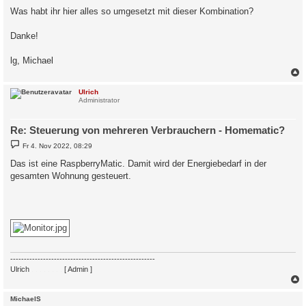
Was habt ihr hier alles so umgesetzt mit dieser Kombination?
Danke!
lg, Michael
c
Ulrich
Administrator
Re: Steuerung von mehreren Verbrauchern - Homematic?
B
Fr 4. Nov 2022, 08:29
e
i
Das ist eine RaspberryMatic. Damit wird der Energiebedarf in der
t
gesamten Wohnung gesteuert.
r
a
g
-----------------------------------------------------
Ulrich
. . . . . . . .
[ Admin ]
c
MichaelS