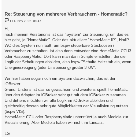
Re: Steuerung von mehreren Verbrauchern - Homematic?
B
Fr 4. Nov 2022, 08:47
e
i
Hi,
t
nach meinem Verständnis ist das "System" zur Steuerung, um das es
r
a
hier geht, ja "HomeMatic". Oder das aktuellere "HomeMatic IP", HmIP.
g
WO dies System nun läuft, um bspw steuerbare Steckdosen /
Verbraucher zu schalten, ist also dann entweder eine HomeMatic CCU3
oder RaspberryMatic. Dort kann man dann Scripte einstellen, die die
Logik der Schaltungen abbilden, also bspw "Schalte Heizstab ein, wenn
Energieerzeugung (oder Einspeisung) größer 3 kW".
Wir hier haben sogar noch ein System dazwischen, das ist der
iOBroker.
Grund: Erstens ist das so gewachsen und zweitens spielt HomeMatic
über den Adapter im iOBroker sehr gut mit dem iOBroker zusammen.
Und drittens möchten wir alle Logik im iOBroker abbilden und
gleichzeitig dessen sehr gute Möglichkeiten der Visualisierung nutzen
(bspw VIS).
HomeMatic CCU oder RaspberryMatic unterstützt ja auch Mediola zur
Visualisierung: Aber Mediola haben wir nicht im Einsatz.
LG