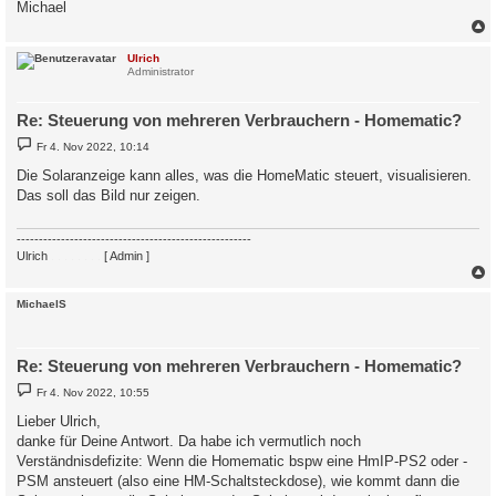
Michael
c
Ulrich
Administrator
Re: Steuerung von mehreren Verbrauchern - Homematic?
B
Fr 4. Nov 2022, 10:14
e
i
Die Solaranzeige kann alles, was die HomeMatic steuert, visualisieren.
t
Das soll das Bild nur zeigen.
r
a
g
-----------------------------------------------------
Ulrich
. . . . . . . .
[ Admin ]
c
MichaelS
Re: Steuerung von mehreren Verbrauchern - Homematic?
B
Fr 4. Nov 2022, 10:55
e
i
Lieber Ulrich,
t
danke für Deine Antwort. Da habe ich vermutlich noch
r
a
Verständnisdefizite: Wenn die Homematic bspw eine HmIP-PS2 oder -
g
PSM ansteuert (also eine HM-Schaltsteckdose), wie kommt dann die