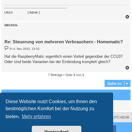
-----------------------------------------------------
Ulrich
. . . . . . . .
[ Admin ]
c
MB1983k
Re: Steuerung von mehreren Verbrauchern - Homematic?
B
Fr 4. Nov 2022, 22:51
e
i
Hat die RaspberryMatic eigentlich einen Vorteil gegenüber der CCU3?
t
Oder sind beide Varianten bei der Einbindung komplett gleich?
r
a
g
7 Beiträge • Seite
1
von
1
c
Gehe zu
Wer ist online?
Diese Website nutzt Cookies, um Ihnen den
Mitglieder in diesem Forum: 0 Mitglieder und 0 Gäste
bestmöglichen Komfort bei der Nutzung zu
bieten.
Mehr erfahren
Impressum
Das Team
Alle Zeiten sind
UTC+02:00
Nutzungsbedingungen
Datenschutzerklärung
Powered by
phpBB
® Forum Software © phpBB Limited
Verstanden!