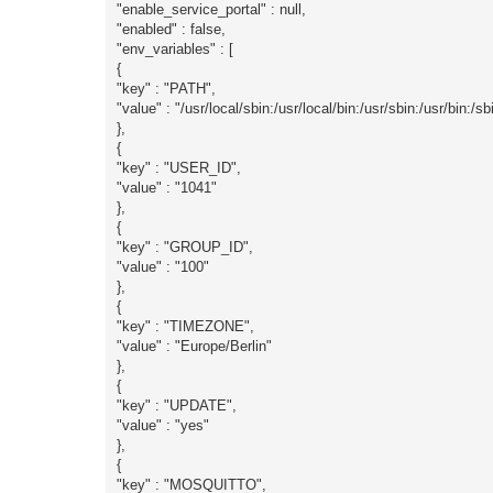
"enable_service_portal" : null,
"enabled" : false,
"env_variables" : [
{
"key" : "PATH",
"value" : "/usr/local/sbin:/usr/local/bin:/usr/sbin:/usr/bin:/sb
},
{
"key" : "USER_ID",
"value" : "1041"
},
{
"key" : "GROUP_ID",
"value" : "100"
},
{
"key" : "TIMEZONE",
"value" : "Europe/Berlin"
},
{
"key" : "UPDATE",
"value" : "yes"
},
{
"key" : "MOSQUITTO",