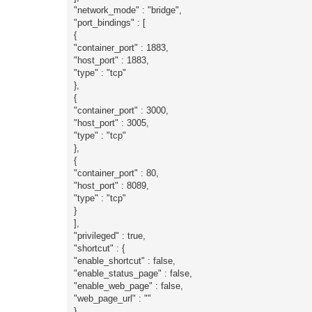
"network_mode" : "bridge",
"port_bindings" : [
{
"container_port" : 1883,
"host_port" : 1883,
"type" : "tcp"
},
{
"container_port" : 3000,
"host_port" : 3005,
"type" : "tcp"
},
{
"container_port" : 80,
"host_port" : 8089,
"type" : "tcp"
}
],
"privileged" : true,
"shortcut" : {
"enable_shortcut" : false,
"enable_status_page" : false,
"enable_web_page" : false,
"web_page_url" : ""
},