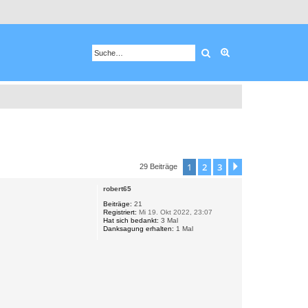
Suche
Erweiterte Suche
1
2
3
Nächste
29 Beiträge
robert65
Beiträge:
21
Registriert:
Mi 19. Okt 2022, 23:07
Hat sich bedankt:
3 Mal
Danksagung erhalten:
1 Mal