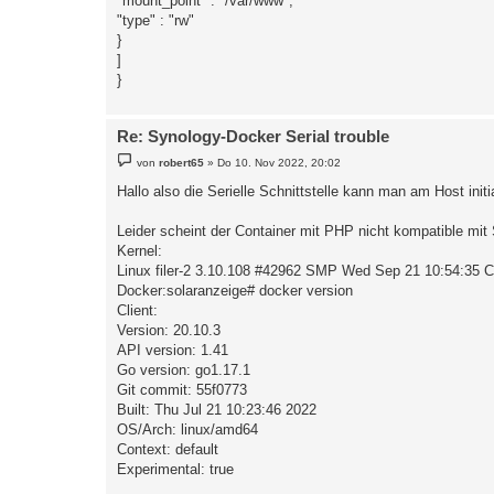
"mount_point" : "/var/www",
"type" : "rw"
}
]
}
Re: Synology-Docker Serial trouble
B
von
robert65
»
Do 10. Nov 2022, 20:02
e
i
Hallo also die Serielle Schnittstelle kann man am Host init
t
r
a
Leider scheint der Container mit PHP nicht kompatible mi
g
Kernel:
Linux filer-2 3.10.108 #42962 SMP Wed Sep 21 10:54:35
Docker:solaranzeige# docker version
Client:
Version: 20.10.3
API version: 1.41
Go version: go1.17.1
Git commit: 55f0773
Built: Thu Jul 21 10:23:46 2022
OS/Arch: linux/amd64
Context: default
Experimental: true