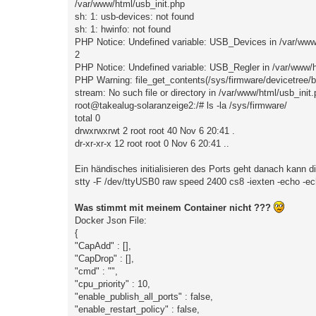
/var/www/html/usb_init.php
sh: 1: usb-devices: not found
sh: 1: hwinfo: not found
PHP Notice: Undefined variable: USB_Devices in /var/www/
2
PHP Notice: Undefined variable: USB_Regler in /var/www/ht
PHP Warning: file_get_contents(/sys/firmware/devicetree/b
stream: No such file or directory in /var/www/html/usb_init.
root@takealug-solaranzeige2:/# ls -la /sys/firmware/
total 0
drwxrwxrwt 2 root root 40 Nov 6 20:41 .
dr-xr-xr-x 12 root root 0 Nov 6 20:41 ..
Ein händisches initialisieren des Ports geht danach kann
stty -F /dev/ttyUSB0 raw speed 2400 cs8 -iexten -echo -ech
Was stimmt mit meinem Container nicht ???
Docker Json File:
{
"CapAdd" : [],
"CapDrop" : [],
"cmd" : "",
"cpu_priority" : 10,
"enable_publish_all_ports" : false,
"enable_restart_policy" : false,