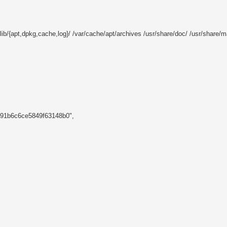
var/lib/{apt,dpkg,cache,log}/ /var/cache/apt/archives /usr/share/doc/ /usr/share/
e91b6c6ce5849f63148b0",