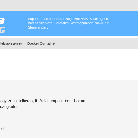
Support Forum für die Anzeige von BMS, Solarreglern,
Wechselrichtern, Pelletöfen, Wärmepumpen, sowie für
Steuerungen.
triebssystemen
Docker Container
y zu installieren, lt. Anleitung aus dem Forum.
uzugreifen:
ert.