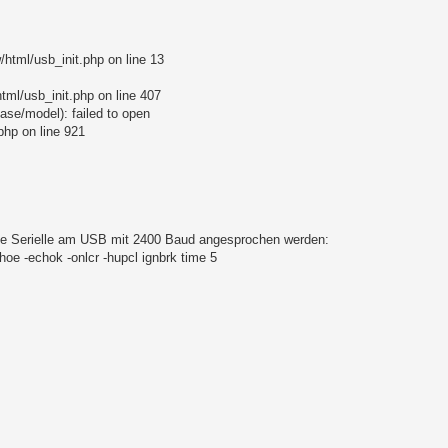
html/usb_init.php on line 13
ml/usb_init.php on line 407
ase/model): failed to open
php on line 921
 die Serielle am USB mit 2400 Baud angesprochen werden:
oe -echok -onlcr -hupcl ignbrk time 5