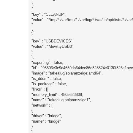
},
{
"key" : "CLEANUP",
"value" : "/tmp/* /var/tmp/* /var/log/* /var/lib/apt/lists/* /
"
},
{
"key" : "USBDEVICES",
"value" : "/dev/ttyUSB0"
}
],
"exporting" : false,
"id" : "95593e3e9d4659db64dec86c328824c0130f326c1ae
"image" : "takealug/solaranzeige:amd64",
"is_ddsm" : false,
"is_package" : false,
"links" : [],
"memory_limit" : 4805623808,
"name" : "takealug-solaranzeige1",
"network" : [
{
"driver" : "bridge",
"name" : "bridge"
}
],