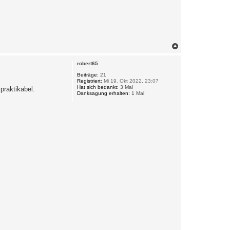
N
a
c
robert65
h
o
Beiträge:
21
Registriert:
Mi 19. Okt 2022, 23:07
b
Hat sich bedankt:
3 Mal
praktikabel.
e
Danksagung erhalten:
1 Mal
n