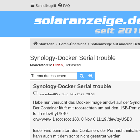
Schnellzugriff
FAQ
Startseite
Foren-Übersicht
Solaranzeige auf anderen Be
Synology-Docker Serial trouble
Moderatoren:
Ulrich
,
DeBaschdi
Suche
Erweiterte Suche
Synology-Docker Serial trouble
B
von
robert65
»
So 6. Nov 2022, 20:58
e
i
Habe nun versucht das Docker-Image amd64 auf der Synolog
t
Der Container läuft mit root-rechten um auf den USB-Port z
r
a
ls -la /dev/ttyUSB0
g
crw-rw-rw- 1 root root 188, 0 Nov 6 11:19 /dev/ttyUSB0
leider wird beim start des Containers der Port nicht initialisi
kann auch mit dem script nicht gestartet werden: