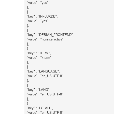
"value" : "yes"
},
{
"key" : "INFLUXDB",
"value" : "yes"
},
{
"key" : "DEBIAN_FRONTEND",
"value" : "noninteractive"
},
{
"key" : "TERM",
"value" : "xterm"
},
{
"key" : "LANGUAGE",
"value" : "en_US.UTF-8"
},
{
"key" : "LANG",
"value" : "en_US.UTF-8"
},
{
"key" : "LC_ALL",
"value" : "en_US.UTF-8"