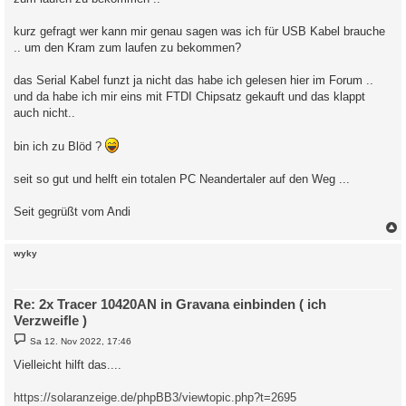
kurz gefragt wer kann mir genau sagen was ich für USB Kabel brauche
.. um den Kram zum laufen zu bekommen?
das Serial Kabel funzt ja nicht das habe ich gelesen hier im Forum ..
und da habe ich mir eins mit FTDI Chipsatz gekauft und das klappt
auch nicht..
bin ich zu Blöd ?
seit so gut und helft ein totalen PC Neandertaler auf den Weg ...
Seit gegrüßt vom Andi
c
wyky
Re: 2x Tracer 10420AN in Gravana einbinden ( ich
Verzweifle )
B
Sa 12. Nov 2022, 17:46
e
i
Vielleicht hilft das....
t
r
a
https://solaranzeige.de/phpBB3/viewtopic.php?t=2695
g