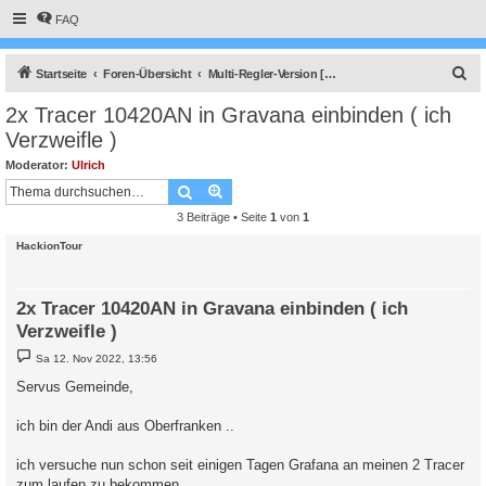
FAQ
S
Startseite
Foren-Übersicht
Multi-Regler-Version [ bis zu 6 Geräten an einem Raspberry Pi ]
u
2x Tracer 10420AN in Gravana einbinden ( ich
c
Verzweifle )
h
Moderator:
Ulrich
e
Suche
Erweiterte Suche
3 Beiträge • Seite
1
von
1
HackionTour
2x Tracer 10420AN in Gravana einbinden ( ich
Verzweifle )
B
Sa 12. Nov 2022, 13:56
e
i
Servus Gemeinde,
t
r
a
ich bin der Andi aus Oberfranken ..
g
ich versuche nun schon seit einigen Tagen Grafana an meinen 2 Tracer
zum laufen zu bekommen ..