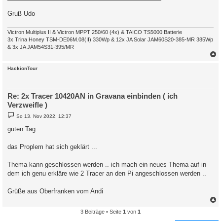
Gruß Udo
Victron Multiplus II & Victron MPPT 250/60 (4x) & TAICO TS5000 Batterie
3x Trina Honey TSM-DE06M.08(II) 330Wp & 12x JA Solar JAM60S20-385-MR 385Wp
& 3x JA JAM54S31-395/MR
c
HackionTour
Re: 2x Tracer 10420AN in Gravana einbinden ( ich
Verzweifle )
B
So 13. Nov 2022, 12:37
e
i
guten Tag
t
r
a
das Proplem hat sich geklärt ...
g
Thema kann geschlossen werden .. ich mach ein neues Thema auf in
dem ich genu erkläre wie 2 Tracer an den Pi angeschlossen werden ..
Grüße aus Oberfranken vom Andi
3 Beiträge • Seite
1
von
1
c