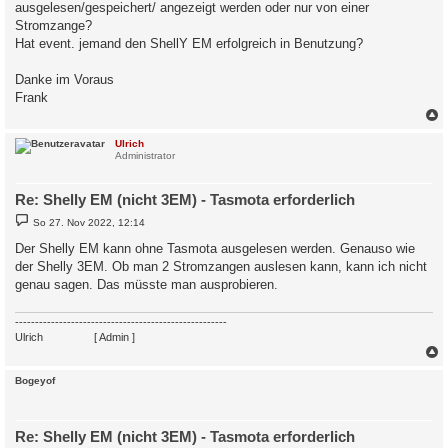
ausgelesen/gespeichert/ angezeigt werden oder nur von einer
Stromzange?
Hat event. jemand den ShellY EM erfolgreich in Benutzung?
Danke im Voraus
Frank
c
Ulrich
Administrator
Re: Shelly EM (nicht 3EM) - Tasmota erforderlich
B
So 27. Nov 2022, 12:14
e
i
Der Shelly EM kann ohne Tasmota ausgelesen werden. Genauso wie
t
der Shelly 3EM. Ob man 2 Stromzangen auslesen kann, kann ich nicht
r
a
genau sagen. Das müsste man ausprobieren.
g
-----------------------------------------------------
Ulrich
. . . . . . . .
[ Admin ]
c
Bogeyof
Re: Shelly EM (nicht 3EM) - Tasmota erforderlich