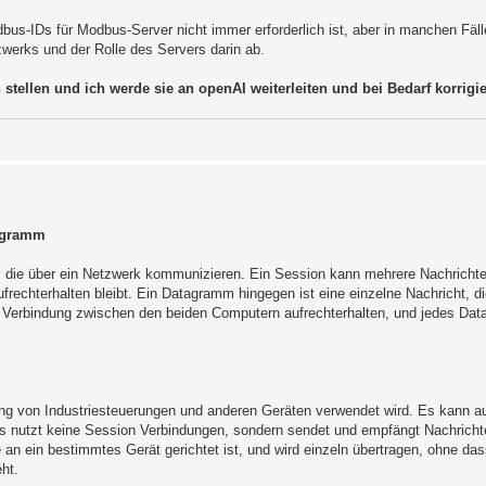
us-IDs für Modbus-Server nicht immer erforderlich ist, aber in manchen Fäl
zwerks und der Rolle des Servers darin ab.
tellen und ich werde sie an openAI weiterleiten und bei Bedarf korrigier
tagramm
, die über ein Netzwerk kommunizieren. Ein Session kann mehrere Nachricht
echterhalten bleibt. Ein Datagramm hingegen ist eine einzelne Nachricht, d
 Verbindung zwischen den beiden Computern aufrechterhalten, und jedes Dat
ng von Industriesteuerungen und anderen Geräten verwendet wird. Es kann a
nutzt keine Session Verbindungen, sondern sendet und empfängt Nachrichte
n ein bestimmtes Gerät gerichtet ist, und wird einzeln übertragen, ohne das
ht.