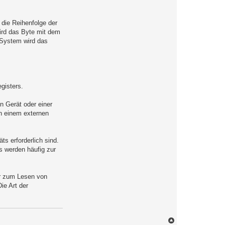
 die Reihenfolge der
ird das Byte mit dem
-System wird das
gisters.
n Gerät oder einer
n einem externen
s erforderlich sind.
 werden häufig zur
ur zum Lesen von
ie Art der
N