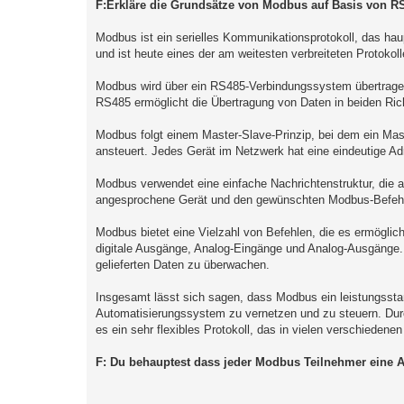
F:Erkläre die Grundsätze von Modbus auf Basis von R
Modbus ist ein serielles Kommunikationsprotokoll, das hau
und ist heute eines der am weitesten verbreiteten Protokolle
Modbus wird über ein RS485-Verbindungssystem übertragen, 
RS485 ermöglicht die Übertragung von Daten in beiden Ric
Modbus folgt einem Master-Slave-Prinzip, bei dem ein Mas
ansteuert. Jedes Gerät im Netzwerk hat eine eindeutige A
Modbus verwendet eine einfache Nachrichtenstruktur, die a
angesprochene Gerät und den gewünschten Modbus-Befehl, w
Modbus bietet eine Vielzahl von Befehlen, die es ermöglic
digitale Ausgänge, Analog-Eingänge und Analog-Ausgänge. 
gelieferten Daten zu überwachen.
Insgesamt lässt sich sagen, dass Modbus ein leistungsstar
Automatisierungssystem zu vernetzen und zu steuern. Durc
es ein sehr flexibles Protokoll, das in vielen verschiede
F: Du behauptest dass jeder Modbus Teilnehmer eine A