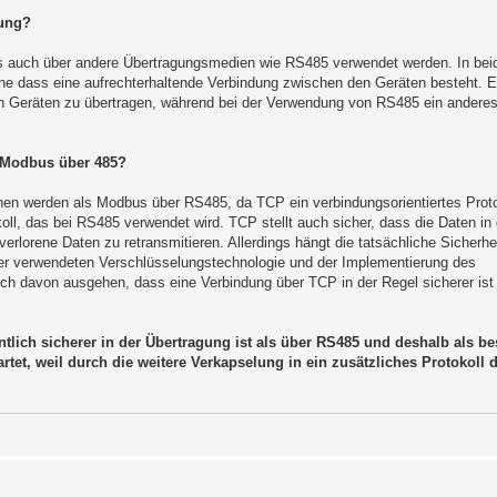
dung?
s auch über andere Übertragungsmedien wie RS485 verwendet werden. In bei
e dass eine aufrechterhaltende Verbindung zwischen den Geräten besteht. 
n Geräten zu übertragen, während bei der Verwendung von RS485 ein andere
s Modbus über 485?
en werden als Modbus über RS485, da TCP ein verbindungsorientiertes Protok
koll, das bei RS485 verwendet wird. TCP stellt auch sicher, dass die Daten in 
erlorene Daten zu retransmitieren. Allerdings hängt die tatsächliche Sicherhe
er verwendeten Verschlüsselungstechnologie und der Implementierung des
ch davon ausgehen, dass eine Verbindung über TCP in der Regel sicherer ist 
tlich sicherer in der Übertragung ist als über RS485 und deshalb als bes
rtet, weil durch die weitere Verkapselung in ein zusätzliches Protokoll 