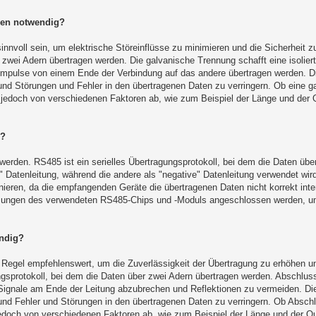
gen notwendig?
nvoll sein, um elektrische Störeinflüsse zu minimieren und die Sicherheit z
r zwei Adern übertragen werden. Die galvanische Trennung schafft eine isolier
rimpulse von einem Ende der Verbindung auf das andere übertragen werden. 
 und Störungen und Fehler in den übertragenen Daten zu verringern. Ob eine 
jedoch von verschiedenen Faktoren ab, wie zum Beispiel der Länge und der Q
n?
 werden. RS485 ist ein serielles Übertragungsprotokoll, bei dem die Daten übe
e" Datenleitung, während die andere als "negative" Datenleitung verwendet wi
ionieren, da die empfangenden Geräte die übertragenen Daten nicht korrekt int
eisungen des verwendeten RS485-Chips und -Moduls angeschlossen werden, u
ndig?
Regel empfehlenswert, um die Zuverlässigkeit der Übertragung zu erhöhen un
ungsprotokoll, bei dem die Daten über zwei Adern übertragen werden. Abschlu
Signale am Ende der Leitung abzubrechen und Reflektionen zu vermeiden. Di
 und Fehler und Störungen in den übertragenen Daten zu verringern. Ob Absch
doch von verschiedenen Faktoren ab, wie zum Beispiel der Länge und der Qua