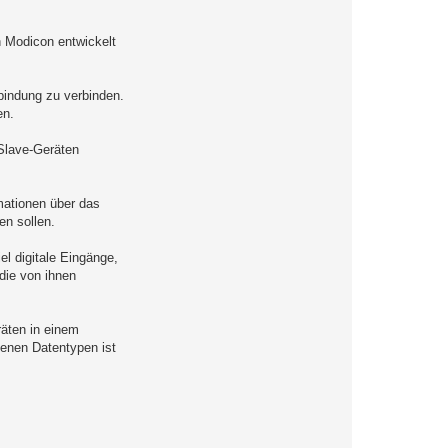
n Modicon entwickelt
bindung zu verbinden.
en.
 Slave-Geräten
mationen über das
en sollen.
l digitale Eingänge,
die von ihnen
räten in einem
denen Datentypen ist