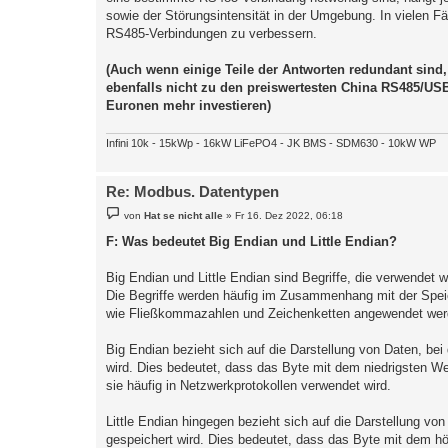
sowie der Störungsintensität in der Umgebung. In vielen F
RS485-Verbindungen zu verbessern.
(Auch wenn einige Teile der Antworten redundant sind,
ebenfalls nicht zu den preiswertesten China RS485/USB
Euronen mehr investieren)
Infini 10k - 15kWp - 16kW LiFePO4 - JK BMS - SDM630 - 10kW WP
Re: Modbus. Datentypen
B
von
Hat se nicht alle
»
Fr 16. Dez 2022, 06:18
e
i
F: Was bedeutet Big Endian und Little Endian?
t
r
a
Big Endian und Little Endian sind Begriffe, die verwendet 
g
Die Begriffe werden häufig im Zusammenhang mit der Spei
wie Fließkommazahlen und Zeichenketten angewendet wer
Big Endian bezieht sich auf die Darstellung von Daten, be
wird. Dies bedeutet, dass das Byte mit dem niedrigsten Wer
sie häufig in Netzwerkprotokollen verwendet wird.
Little Endian hingegen bezieht sich auf die Darstellung vo
gespeichert wird. Dies bedeutet, dass das Byte mit dem höc