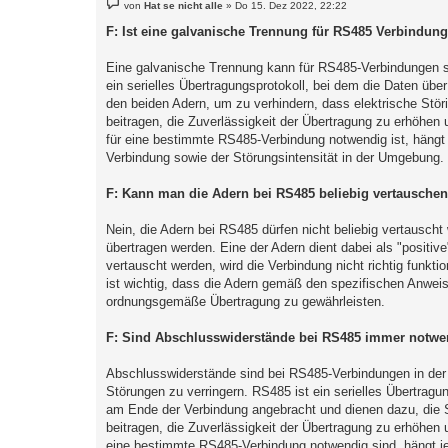
B
von
Hat se nicht alle
»
Do 15. Dez 2022, 22:22
e
i
F: Ist eine galvanische Trennung für RS485 Verbindun
t
r
a
Eine galvanische Trennung kann für RS485-Verbindungen sin
g
ein serielles Übertragungsprotokoll, bei dem die Daten übe
den beiden Adern, um zu verhindern, dass elektrische Stö
beitragen, die Zuverlässigkeit der Übertragung zu erhöhen
für eine bestimmte RS485-Verbindung notwendig ist, hängt 
Verbindung sowie der Störungsintensität in der Umgebung.
F: Kann man die Adern bei RS485 beliebig vertausche
Nein, die Adern bei RS485 dürfen nicht beliebig vertauscht
übertragen werden. Eine der Adern dient dabei als "positiv
vertauscht werden, wird die Verbindung nicht richtig funkt
ist wichtig, dass die Adern gemäß den spezifischen Anw
ordnungsgemäße Übertragung zu gewährleisten.
F: Sind Abschlusswiderstände bei RS485 immer notwe
Abschlusswiderstände sind bei RS485-Verbindungen in der 
Störungen zu verringern. RS485 ist ein serielles Übertrag
am Ende der Verbindung angebracht und dienen dazu, die 
beitragen, die Zuverlässigkeit der Übertragung zu erhöhen
eine bestimmte RS485-Verbindung notwendig sind, hängt je