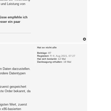
t und Leistung von
lüsse empfehle ich
sser ein paar
N
a
c
Hat se nicht alle
h
o
Beiträge:
87
Registriert:
Fr 6. Aug 2021, 07:27
b
Hat sich bedankt:
12 Mal
e
Danksagung erhalten:
19 Mal
n
on Daten darzustellen.
andere Datentypen
zuerst gespeichert
yte Order bekannt, da
igsten Wert, zuerst
n x86-basierten