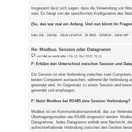
Insgesamt lässt sich sagen, dass die Verwendung von Modb
sein. Es hängt von der spezifischen Konfiguration des Net
(So, das war mal ein Anfang. Und nun könnt ihr Fragen s
Infini 10k - 15kWp - 16kW LiFePO4 - JK BMS - SDM630 - 10kW WP
Re: Modbus. Session oder Datagramm
B
von
Hat se nicht alle
»
Do 15. Dez 2022, 22:11
e
i
F: Erkläre den Unterschied zwischen Session und Da
t
r
a
Ein Session ist eine Verbindung zwischen zwei Computern
g
beiden Computern austauschen, während die Verbindung aufr
gesendet wird. Im Gegensatz zu einem Session wird keine
gesendet und empfangen.
F: Nutzt Modbus bei RS485 eine Session Verbindung?
Modbus ist ein Kommunikationsprotokoll, das zur Verbindu
Übertragungsmedien wie RS485 eingesetzt werden. Modbus 
Datagramme. Jedes Datagramm enthält eine Nachricht, die a
aufrechterhaltende Verbindung zwischen den Geräten beste