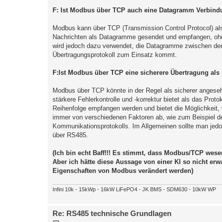
F: Ist Modbus über TCP auch eine Datagramm Verbin
Modbus kann über TCP (Transmission Control Protocol) al
Nachrichten als Datagramme gesendet und empfangen, ohn
wird jedoch dazu verwendet, die Datagramme zwischen de
Übertragungsprotokoll zum Einsatz kommt.
F:Ist Modbus über TCP eine sicherere Übertragung al
Modbus über TCP könnte in der Regel als sicherer angeseh
stärkere Fehlerkontrolle und -korrektur bietet als das Proto
Reihenfolge empfangen werden und bietet die Möglichkeit, v
immer von verschiedenen Faktoren ab, wie zum Beispiel d
Kommunikationsprotokolls. Im Allgemeinen sollte man jedo
über RS485.
(Ich bin echt Baff!!! Es stimmt, dass Modbus/TCP wesen
Aber ich hätte diese Aussage von einer KI so nicht erwa
Eigenschaften von Modbus verändert werden)
Infini 10k - 15kWp - 16kW LiFePO4 - JK BMS - SDM630 - 10kW WP
Re: RS485 technische Grundlagen