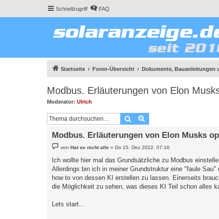
Schnellzugriff
FAQ
Startseite
Foren-Übersicht
Dokumente, Bauanleitungen 
Modbus. Erläuterungen von Elon Musk
Moderator:
Ulrich
Suche
Erweiterte Suche
Modbus. Erläuterungen von Elon Musks o
B
von
Hat se nicht alle
»
Do 15. Dez 2022, 07:16
e
i
Ich wollte hier mal das Grundsätzliche zu Modbus einstelle
t
Allerdings bin ich in meiner Grundstruktur eine "faule Sau
r
a
how to von dessen KI erstellen zu lassen. Einerseits brauch
g
die Möglichkeit zu sehen, was dieses KI Teil schon alles 
Lets start...