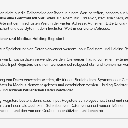
ian nicht nur die Reihenfolge der Bytes in einem Wort betreffen, sondern auch
eise eine Ganzzahl mit vier Bytes auf einem Big Endian-System speichern, w
yte mit dem niedrigsten Wert in der vierten Adresse. Auf einem Little Endian
ichert und das Byte mit dem höchsten Wert in der vierten Adresse.
gister und Modbus Holding Register?
 zur Speicherung von Daten verwendet werden: Input Registers und Holding Re
ng von Eingangsdaten verwendet werden. Sie werden häufig von einem externe
et. Input Registers sind normalerweise schreibgeschützt und können nur vo
ung von Daten verwendet werden, die für den Betrieb eines Systems oder Gerät
äten im Modbus-Netzwerk gelesen und geschrieben werden. Holding Registers
 und anderen betrieblichen Daten verwendet.
g Registers besteht darin, dass Input Registers schreibgeschützt sind und n
hl zum Lesen als auch zum Schreiben von Daten verwendet werden können. D
ystems und den von den Geräten unterstützten Funktionen ab.