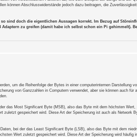
ällen können Abschlusswiderstände jedoch dazu beitragen, die Zuverlässigkei
 so sind doch die eigentlichen Aussagen korrekt. Im Bezug auf Störeinf
 Adaptern zu greifen (damit habe ich selbst schon ein Pi gehimmelt). Be
werden, um die Reihenfolge der Bytes in einer computerinternen Darstellung v
cherung von Ganzzahlen in Computern verwendet, aber sie können auch für 
den.
i der das Most Significant Byte (MSB), also das Byte mit dem höchsten Wert, 
t zuletzt gespeichert wird. Diese Art der Speicherung ist auch als Network B
n Daten, bei der das Least Significant Byte (LSB), also das Byte mit dem niedr
hsten Wert zuletzt gespeichert wird. Diese Art der Speicherung wird häufig i