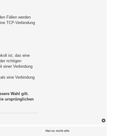
den Fällen werden
Eine TCP-Verbindung
s
oll ist, das eine
der richtigen
it einer Verbindung
als eine Verbindung
sere Wahl gilt.
die ursprünglichen
N
a
c
Hat se nicht alle
h