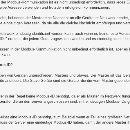
n der Modbus-Kommunikation ist es nicht unbedingt erforderlich, dass jedes Ge
selbe Adresse verwenden und trotzdem erfolgreich kommunizieren.
det, bei denen der Master eine Nachricht an alle Geräte im Netzwerk sendet, 
e eindeutigen Adressen, da sie alle die gleiche Nachricht empfangen und vera
Netzwerk eindeutig identifiziert werden kann, auch wenn es keine feste Adress
s" erreicht, die jedem Gerät zugewiesen werden und es eindeutig identifizie
sen in der Modbus-Kommunikation nicht unbedingt erforderlich ist, aber es i
n kann.
bus ID?
en von Geräten unterschieden: Masters und Slaves. Der Master ist das Gerä
te ansteuert. Die Slave-Geräte sind die Geräte, die die vom Master gesende
 in der Regel keine Modbus-ID benötigt, da er als Master im Netzwerk fungi
Geräte, die an den Server angeschlossen sind, mit eindeutigen Modbus-IDs 
 selbst eine Modbus-ID benötigt, zum Beispiel wenn er Teil eines größeren Ne
muss der Server eine eindeutige Modbus-ID haben, damit der andere Master i