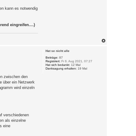
len kann es notwendig
end eingreifen....)
N
a
c
Hat se nicht alle
h
o
Beiträge:
87
Registriert:
Fr 6. Aug 2021, 07:27
b
Hat sich bedankt:
12 Mal
e
Danksagung erhalten:
19 Mal
n
en zwischen den
ie über ein Netzwerk
agramm wird einzeln
uf verschiedenen
n als einzelne
s eine