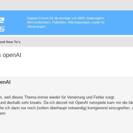
Support Forum für die Anzeige von BMS, Solarreglern,
Wechselrichtern, Pelletöfen, Wärmepumpen, sowie für
Steuerungen.
und How To's
s openAI
penAI
n, weil dieses Thema immer wieder für Verwirrung und Fehler sorgt.
" und deshalb sehr kreativ. Da ich derzeit mit OpenAI rumspiele kam mir die 
e ich dann nur noch (sofern überhaupt notwendig) korrigierend einzugreifen, a
kann