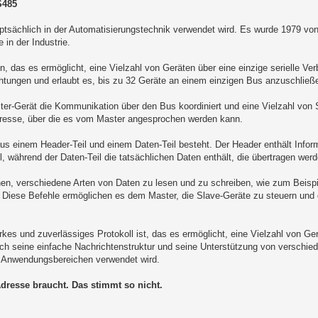
S485
ptsächlich in der Automatisierungstechnik verwendet wird. Es wurde 1979 vo
 in der Industrie.
das es ermöglicht, eine Vielzahl von Geräten über eine einzige serielle Ver
htungen und erlaubt es, bis zu 32 Geräte an einem einzigen Bus anzuschließ
ter-Gerät die Kommunikation über den Bus koordiniert und eine Vielzahl von
dresse, über die es vom Master angesprochen werden kann.
us einem Header-Teil und einem Daten-Teil besteht. Der Header enthält Infor
ährend der Daten-Teil die tatsächlichen Daten enthält, die übertragen werd
hen, verschiedene Arten von Daten zu lesen und zu schreiben, wie zum Beispie
Diese Befehle ermöglichen es dem Master, die Slave-Geräte zu steuern und 
kes und zuverlässiges Protokoll ist, das es ermöglicht, eine Vielzahl von Ge
h seine einfache Nachrichtenstruktur und seine Unterstützung von verschie
nen Anwendungsbereichen verwendet wird.
dresse braucht. Das stimmt so nicht.