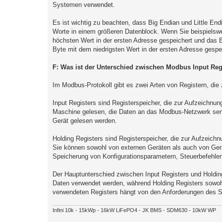
Systemen verwendet.
Es ist wichtig zu beachten, dass Big Endian und Little End
Worte in einem größeren Datenblock. Wenn Sie beispielsw
höchsten Wert in der ersten Adresse gespeichert und das B
Byte mit dem niedrigsten Wert in der ersten Adresse gespe
F: Was ist der Unterschied zwischen Modbus Input Re
Im Modbus-Protokoll gibt es zwei Arten von Registern, die
Input Registers sind Registerspeicher, die zur Aufzeichnu
Maschine gelesen, die Daten an das Modbus-Netzwerk send
Gerät gelesen werden.
Holding Registers sind Registerspeicher, die zur Aufzeichn
Sie können sowohl von externen Geräten als auch von Ger
Speicherung von Konfigurationsparametern, Steuerbefehlen
Der Hauptunterschied zwischen Input Registers und Holdin
Daten verwendet werden, während Holding Registers sowo
verwendeten Registers hängt von den Anforderungen des S
Infini 10k - 15kWp - 16kW LiFePO4 - JK BMS - SDM630 - 10kW WP