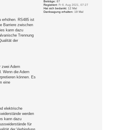
o
Beiträge:
87
Registriert:
Fr 6. Aug 2021, 07:27
b
Hat sich bedankt:
12 Mal
e
Danksagung erhalten:
19 Mal
n
u erhöhen. RS485 ist
te Barriere zwischen
Dies kann dazu
galvanische Trennung
ualität der
r zwei Adern
rd. Wenn die Adern
erpretieren können. Es
m eine
d elektrische
sswiderstände werden
es kann dazu
lusswiderstände für
lität der Verbindung