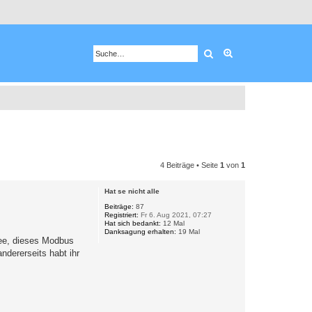
Suche
Erweiterte Suche
4 Beiträge • Seite
1
von
1
Hat se nicht alle
Beiträge:
87
Registriert:
Fr 6. Aug 2021, 07:27
Hat sich bedankt:
12 Mal
Danksagung erhalten:
19 Mal
Idee, dieses Modbus
ndererseits habt ihr