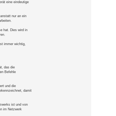
rät eine eindeutige
anstatt nur an ein
rbeiten.
e hat. Dies wird in
ren.
st immer wichtig,
t, das die
ten Befehle
ert und die
gekennzeichnet, damit
tzwerks ist und von
hn im Netzwerk