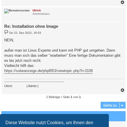
c
Ulrich
Administrator
Re: Installation ohne Image
B
Do 22. Dez 2022, 16:53
e
i
NEIN,
t
r
a
außer man ist Linux Experte und kann mit PHP gut umgehen. Dann
g
muss man sich das selber "erarbeiten" Eine fertige Dokumentation gibt
es bis jetzt noch nicht.
Vielleicht hilft das:
https://solaranzeige.de/phpBB3/viewtopic.php?t=3108
-----------------------------------------------------
Ulrich
. . . . . . . .
[ Admin ]
2 Beiträge • Seite
1
von
1
c
Gehe zu
Wer ist online?
Diese Website nutzt Cookies, um Ihnen den
Mitglieder in diesem Forum: 0 Mitglieder und 0 Gäste