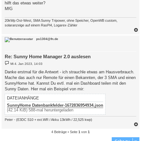
hilft das etwas weiter?
MfG
20kWp Ost-West, SMA Sunny Tripower, ohne Speicher, OpenWB custom,
solaranzeige auf einem RasPi4, Logarex-Zähler
c
ps1304@fn.de
Re: Sunny Home Manager 2.0 auslesen
B
Mi 4. Jan 2023, 14:03
e
i
Danke erstmal für die Antwort - ich strauchle etwas am Hausverbrauch.
t
Mache das auch nur Remote für einen Bekannten, der 3 SMA und einen
r
a
SunnyHome hat. Kannst Du evtl. mal ein Dashboard teilen mit den
g
Sunny Daten. Hier mal ein Beispiel von mir:
DATEIANHÄNGE
SunnyHome Datenbankfelder-1672836954934.json
(42.14 KiB) 588-mal heruntergeladen
Peter - (E3DC S10 + ext.WR / Akku 13kWh / 22,525 kwp)
4 Beiträge • Seite
1
von
1
c
Gehe zu