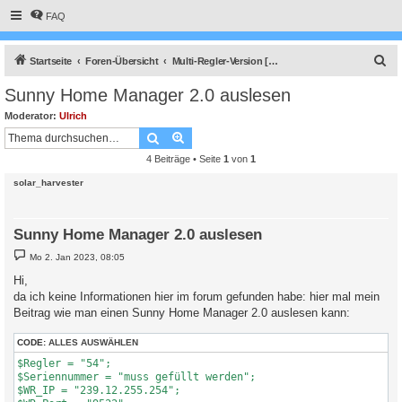
FAQ
S
Startseite
Foren-Übersicht
Multi-Regler-Version [ bis zu 6 Geräten an einem Raspberry Pi ]
u
Sunny Home Manager 2.0 auslesen
c
Moderator:
Ulrich
h
Suche
Erweiterte Suche
e
4 Beiträge • Seite
1
von
1
solar_harvester
Sunny Home Manager 2.0 auslesen
B
Mo 2. Jan 2023, 08:05
e
i
Hi,
t
da ich keine Informationen hier im forum gefunden habe: hier mal mein
r
a
Beitrag wie man einen Sunny Home Manager 2.0 auslesen kann:
g
CODE:
ALLES AUSWÄHLEN
$Regler = "54";

$Seriennummer = "muss gefüllt werden";

$WR_IP = "239.12.255.254";
