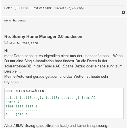
Peter - (E3DC S10 + ext.WR / Akku 13kWh / 22,525 kwp)
c
solar_harvester
Re: Sunny Home Manager 2.0 auslesen
B
Mi 4. Jan 2023, 13:52
e
i
Hi,
t
mehr Daten benötigt es eigentlich nicht aus der user.config.php... Wenn
r
a
Du nur eine Single-Installation hast findest Du die Daten in der
g
solaranzeige-DB in der Tabelle AC: Spalte Bezug oder einspeisung zum
Beispiel...
Mein e-Auto wird gerade geladen und das Wetter ist heute sehr
regnerisch:
CODE:
ALLES AUSWÄHLEN
select last(Bezug), last(Einspeisung) from AC

name: AC

time last last_1

---- ---- ------

Also 7,9kW Bezug (also Stromeinkauf) und keine Einspeisung...