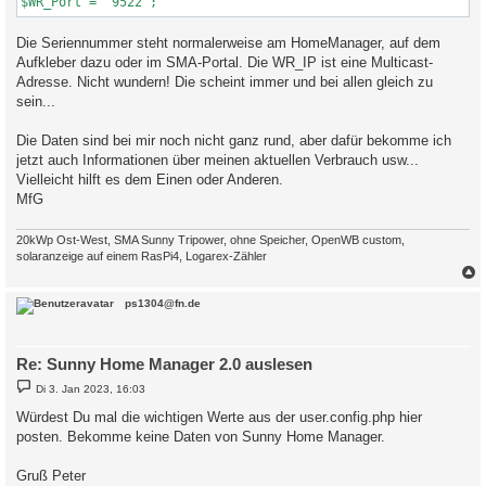
Die Seriennummer steht normalerweise am HomeManager, auf dem
Aufkleber dazu oder im SMA-Portal. Die WR_IP ist eine Multicast-
Adresse. Nicht wundern! Die scheint immer und bei allen gleich zu
sein...
Die Daten sind bei mir noch nicht ganz rund, aber dafür bekomme ich
jetzt auch Informationen über meinen aktuellen Verbrauch usw...
Vielleicht hilft es dem Einen oder Anderen.
MfG
20kWp Ost-West, SMA Sunny Tripower, ohne Speicher, OpenWB custom,
solaranzeige auf einem RasPi4, Logarex-Zähler
c
ps1304@fn.de
Re: Sunny Home Manager 2.0 auslesen
B
Di 3. Jan 2023, 16:03
e
i
Würdest Du mal die wichtigen Werte aus der user.config.php hier
t
posten. Bekomme keine Daten von Sunny Home Manager.
r
a
g
Gruß Peter