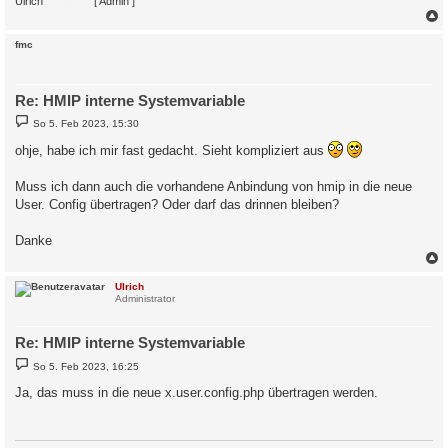
Ulrich
. . . . . . . .
[ Admin ]
c
fmc
Re: HMIP interne Systemvariable
B
So 5. Feb 2023, 15:30
e
i
ohje, habe ich mir fast gedacht. Sieht kompliziert aus
t
r
a
Muss ich dann auch die vorhandene Anbindung von hmip in die neue
g
User. Config übertragen? Oder darf das drinnen bleiben?
Danke
c
Ulrich
Administrator
Re: HMIP interne Systemvariable
B
So 5. Feb 2023, 16:25
e
i
Ja, das muss in die neue x.user.config.php übertragen werden.
t
r
a
g