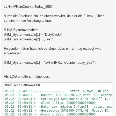
svHmIPRainCounterToday_5867
durch die Anleitung bin ich etwas verwirrt, da hier die "" bzw. „“ hier
scheint mir die Anleitung unkrar.
// HM Systemvariablen
$HM_Systemvariable[1] = “DutyCycle“;
$HM_Systemvariable[2] = „Test“;
Folgendermaßen habe ich es ohne, dass ein Eintrag erzeugt wird
eingetragen:
$HM_Systemvariable[1] = "svHmIPRainCounterToday_5867";
Als LOG erhalte ich folgendes:
CODE:
ALLES AUSWÄHLEN
05.02. 09:48:02 |----------------   Start  huawei_LAN.php  --
05.02. 09:48:02    -Huawei: 192.168.20.202 Port: 502 GeräteID:
05.02. 09:48:04 >  -Gerätetyp: SUN2000-5KTL-M1  Modell ID: 426
05.02. 09:48:08 >  -Alarm 1 Bits: 0000000000000000

05.02. 09:48:11 *  -Daten zur lokalen InfluxDB [ solaranzeige 
05.02. 09:48:12 >  -Gerätetyp: SUN2000-5KTL-M1  Modell ID: 426
05.02. 09:48:16 >  -Alarm 1 Bits: 0000000000000000
