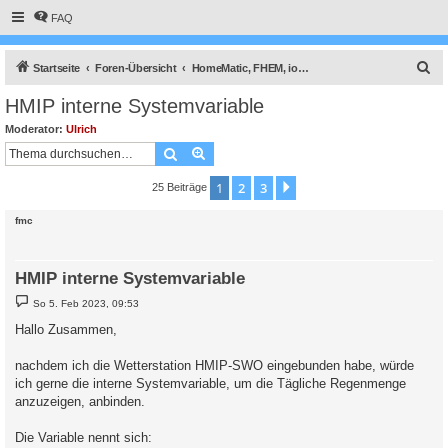
FAQ
S
Startseite
Foren-Übersicht
HomeMatic, FHEM, ioBroker, Smart Home Zentralen und Solaranzeige
u
HMIP interne Systemvariable
c
Moderator:
Ulrich
h
Suche
Erweiterte Suche
e
1
2
3
Nächste
25 Beiträge
fmc
HMIP interne Systemvariable
B
So 5. Feb 2023, 09:53
e
i
Hallo Zusammen,
t
r
a
nachdem ich die Wetterstation HMIP-SWO eingebunden habe, würde
g
ich gerne die interne Systemvariable, um die Tägliche Regenmenge
anzuzeigen, anbinden.
Die Variable nennt sich: