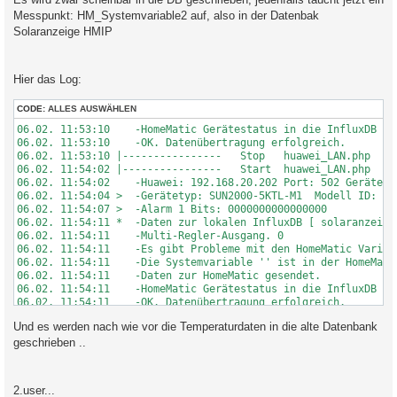
Messpunkt: HM_Systemvariable2 auf, also in der Datenbak
Solaranzeige HMIP
Hier das Log:
CODE:
ALLES AUSWÄHLEN
06.02. 11:53:10    -HomeMatic Gerätestatus in die InfluxDB spe
06.02. 11:53:10    -OK. Datenübertragung erfolgreich.

06.02. 11:53:10 |----------------   Stop   huawei_LAN.php    
06.02. 11:54:02 |----------------   Start  huawei_LAN.php  --
06.02. 11:54:02    -Huawei: 192.168.20.202 Port: 502 GeräteID:
06.02. 11:54:04 >  -Gerätetyp: SUN2000-5KTL-M1  Modell ID: 426
06.02. 11:54:07 >  -Alarm 1 Bits: 0000000000000000

06.02. 11:54:11 *  -Daten zur lokalen InfluxDB [ solaranzeige 
06.02. 11:54:11    -Multi-Regler-Ausgang. 0

06.02. 11:54:11    -Es gibt Probleme mit den HomeMatic Variab
06.02. 11:54:11    -Die Systemvariable '' ist in der HomeMati
06.02. 11:54:11    -Daten zur HomeMatic gesendet. 

06.02. 11:54:11    -HomeMatic Gerätestatus in die InfluxDB spe
06.02. 11:54:11    -OK. Datenübertragung erfolgreich.

06.02. 11:54:11 |----------------   Stop   huawei_LAN.php    
Und es werden nach wie vor die Temperaturdaten in die alte Datenbank
06.02. 11:55:01 |----------------   Start  huawei_LAN.php  --
06.02. 11:55:01    -Huawei: 192.168.20.202 Port: 502 GeräteID:
geschrieben ..
06.02. 11:55:04 >  -Gerätetyp:   Modell ID: 0

06.02. 11:55:08 >  -Alarm 1 Bits: 0000000000000000

06.02. 11:55:12 *  -Daten zur lokalen InfluxDB [ solaranzeige 
2.user...
06.02. 11:55:12    -Multi-Regler-Ausgang. -2
