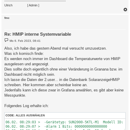
-----------------------------------------------------
Ulrich
. . . . . . . .
[ Admin ]
c
fmc
Re: HMIP interne Systemvariable
B
Mo 6. Feb 2023, 08:41
e
i
Also, ich habe das gestern Abend mal versucht umzusetzen.
t
Was ich komisch finde:
r
a
Es werden noch immer im Dashboard die Temperaturwerte von HMIP
g
ausgelesen und angezeigt.
Dies sollte doch eigentlich ohne einer Veränderung in Granana bzw. im
Dashboard nicht möglich sein.
Ich lasse die Daten der 2.user... in die Datenbank SolaranzeigeHMIP
schreiben. Hier kommen aber scheinbar keine an.
Jedenfalls kann ich diese zwar in Grafana anwählen, es gibt aber keine
Messpunkte.
Folgendes Log erhalte ich:
CODE:
ALLES AUSWÄHLEN
06.02. 08:29:03 >  -Gerätetyp: SUN2000-5KTL-M1  Modell ID: 426
06.02. 08:29:07 >  -Alarm 1 Bits: 0000000000000000
