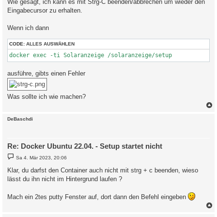
Wie gesagt, ich kann es mit Strg-C beenden/abbrechen um wieder den
'/tmp/git/PVForecast/PVForecast/forecast.py' -> '/pvforecast/P
Eingabecursor zu erhalten.
'/tmp/git/PVForecast/PVForecast/forecast_manager.py' -> '/pvf
'/tmp/git/PVForecast/PVForecast/influx.py' -> '/pvforecast/PVF
Wenn ich dann
'/tmp/git/PVForecast/PVForecast/openweather.py' -> '/pvforeca
'/tmp/git/PVForecast/PVForecast/pvmodel.py' -> '/pvforecast/PV
'/tmp/git/PVForecast/PVForecast/solcast.py' -> '/pvforecast/PV
CODE:
ALLES AUSWÄHLEN
'/tmp/git/PVForecast/PVForecast/visualcrossing.py' -> '/pvfor
docker exec -ti Solaranzeige /solaranzeige/setup
Installing Grafana Plugins...

✔ Downloaded and extracted fetzerch-sunandmoon-datasource v0.
ausführe, gibts einen Fehler
Please restart Grafana after installing plugins. Refer to Gra
Was sollte ich wie machen?
✔ Downloaded and extracted briangann-gauge-panel v0.0.9 zip s
Please restart Grafana after installing plugins. Refer to Gra
c
DeBaschdi
#############################################################
# Initial Setup for Solaranzeige completed, please run /solar
Re: Docker Ubuntu 22.04. - Setup startet nicht
# example : docker exec -ti Solaranzeige /solaranzeige/setup 
B
Sa 4. Mär 2023, 20:06
#############################################################
e
i
Klar, du darfst den Container auch nicht mit strg + c beenden, wieso
t
lässt du ihn nicht im Hintergrund laufen ?
r
a
g
Mach ein 2tes putty Fenster auf, dort dann den Befehl eingeben