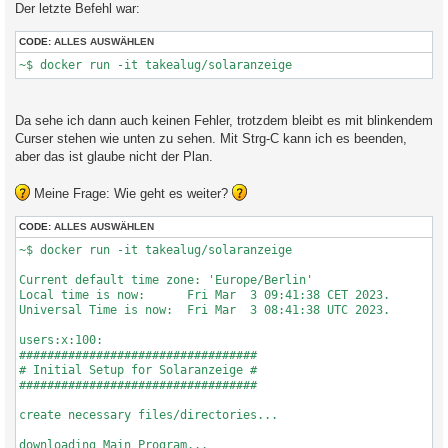
Der letzte Befehl war:
CODE:
ALLES AUSWÄHLEN
~$ docker run -it takealug/solaranzeige
Da sehe ich dann auch keinen Fehler, trotzdem bleibt es mit blinkendem
Curser stehen wie unten zu sehen. Mit Strg-C kann ich es beenden,
aber das ist glaube nicht der Plan.
Meine Frage: Wie geht es weiter?
CODE:
ALLES AUSWÄHLEN
~$ docker run -it takealug/solaranzeige

Current default time zone: 'Europe/Berlin'

Local time is now:      Fri Mar  3 09:41:38 CET 2023.

Universal Time is now:  Fri Mar  3 08:41:38 UTC 2023.

users:x:100:

##################################

# Initial Setup for Solaranzeige #

##################################

create necessary files/directories...

downloading Main Program...
