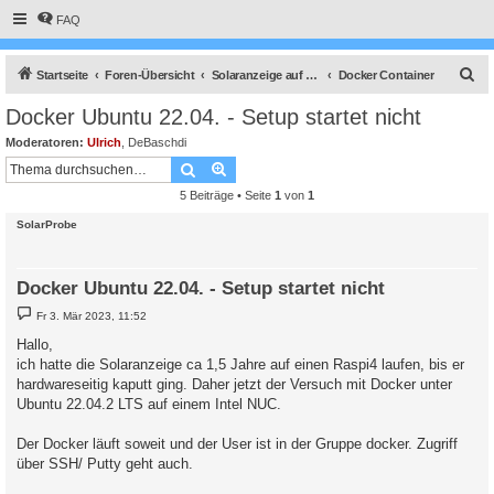
FAQ
S
Startseite
Foren-Übersicht
Solaranzeige auf anderen Betriebssystemen
Docker Container
u
Docker Ubuntu 22.04. - Setup startet nicht
c
Moderatoren:
Ulrich
,
DeBaschdi
h
Suche
Erweiterte Suche
e
5 Beiträge • Seite
1
von
1
SolarProbe
Docker Ubuntu 22.04. - Setup startet nicht
B
Fr 3. Mär 2023, 11:52
e
i
Hallo,
t
ich hatte die Solaranzeige ca 1,5 Jahre auf einen Raspi4 laufen, bis er
r
a
hardwareseitig kaputt ging. Daher jetzt der Versuch mit Docker unter
g
Ubuntu 22.04.2 LTS auf einem Intel NUC.
Der Docker läuft soweit und der User ist in der Gruppe docker. Zugriff
über SSH/ Putty geht auch.