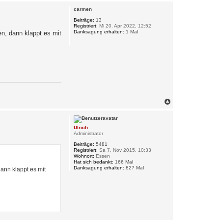
c
carmen
h
o
Beiträge:
13
Registriert:
Mi 20. Apr 2022, 12:52
b
Danksagung erhalten:
1 Mal
en, dann klappt es mit
e
n
N
a
c
h
Ulrich
o
Administrator
b
e
Beiträge:
5481
n
Registriert:
Sa 7. Nov 2015, 10:33
Wohnort:
Essen
Hat sich bedankt:
166 Mal
Danksagung erhalten:
827 Mal
ann klappt es mit