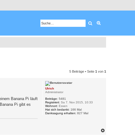
Suche
Erweiterte Suche
5 Beiträge • Seite
1
von
1
Ulrich
Administrator
 einem Banana Pi läuft
Beiträge:
5481
Registriert:
Sa 7. Nov 2015, 10:33
 Banana Pi gibt es
Wohnort:
Essen
Hat sich bedankt:
166 Mal
Danksagung erhalten:
827 Mal
N
a