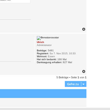
N
a
c
h
Ulrich
o
Administrator
b
e
Beiträge:
5481
n
Registriert:
Sa 7. Nov 2015, 10:33
Wohnort:
Essen
Hat sich bedankt:
166 Mal
Danksagung erhalten:
827 Mal
N
a
5 Beiträge • Seite
1
von
1
c
h
Gehe zu
o
b
e
n