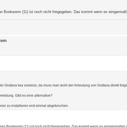
bian Bookworm (11) ist noch nicht freigegeben. Das kommt wenn es einigermaßen
stem
? der Grafana key sowieso, da muss man wohl der Anleutung von Grafana direkt folg
meldung. Gibt es eine alternative?
er zu installieren erst einmal abgebrochen.
Debian Bookworm (11) ist noch nicht freigegeben. Das kommt wenn es einigermaßen st