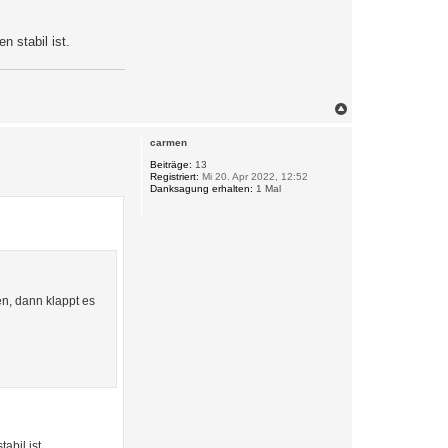
 stabil ist.
N
a
c
carmen
h
o
Beiträge:
13
Registriert:
Mi 20. Apr 2022, 12:52
b
Danksagung erhalten:
1 Mal
e
n
en, dann klappt es
abil ist.