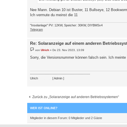
Nee Mann. Debian 10 ist Buster, 11 Bullseye, 12 Bookwor
Ich vermute du meinst die 11
"Inselanlage" PV: 12KW, Speicher: 30KW, DIYBMSv4
Telegram
Re: Solaranzeige auf einem anderen Betriebssy
B
von
Ulrich
»
Do 23. Nov 2023, 13:09
e
i
Sorry, die Versionsnummer können falsch sein. Ich meinte
t
r
a
g
-----------------------------------------------------
Ulrich
. . . . . . . .
[ Admin ]
Zurück zu „Solaranzeige auf anderen Betriebssystemen“
WER IST ONLINE?
Mitglieder in diesem Forum: 0 Mitglieder und 2 Gäste