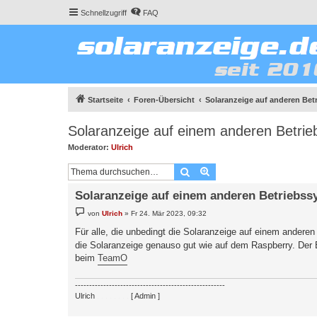
Schnellzugriff
FAQ
Startseite
Foren-Übersicht
Solaranzeige auf anderen Be
Solaranzeige auf einem anderen Betri
Moderator:
Ulrich
Suche
Erweiterte Suche
Solaranzeige auf einem anderen Betriebss
B
von
Ulrich
»
Fr 24. Mär 2023, 09:32
e
i
Für alle, die unbedingt die Solaranzeige auf einem anderen
t
die Solaranzeige genauso gut wie auf dem Raspberry. Der Ba
r
a
beim
TeamO
g
-----------------------------------------------------
Ulrich
. . . . . . . .
[ Admin ]