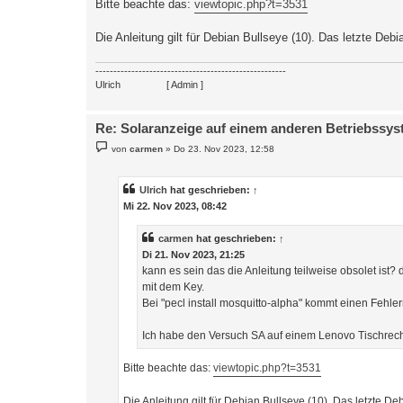
Bitte beachte das:
viewtopic.php?t=3531
Die Anleitung gilt für Debian Bullseye (10). Das letzte De
-----------------------------------------------------
Ulrich
. . . . . . . .
[ Admin ]
Re: Solaranzeige auf einem anderen Betriebssy
B
von
carmen
»
Do 23. Nov 2023, 12:58
e
i
t
r
Ulrich
hat geschrieben:
↑
a
Mi 22. Nov 2023, 08:42
g
carmen
hat geschrieben:
↑
Di 21. Nov 2023, 21:25
kann es sein das die Anleitung teilweise obsolet ist
mit dem Key.
Bei "pecl install mosquitto-alpha" kommt einen Fehler
Ich habe den Versuch SA auf einem Lenovo Tischrechn
Bitte beachte das:
viewtopic.php?t=3531
Die Anleitung gilt für Debian Bullseye (10). Das letzte 