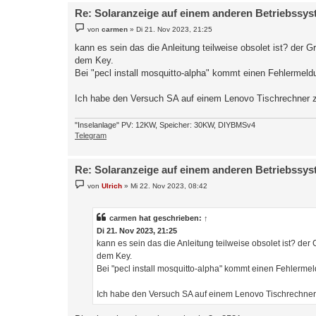
Re: Solaranzeige auf einem anderen Betriebssy
B
von
carmen
»
Di 21. Nov 2023, 21:25
e
i
kann es sein das die Anleitung teilweise obsolet ist? der
t
dem Key.
r
a
Bei "pecl install mosquitto-alpha" kommt einen Fehlermeldu
g
Ich habe den Versuch SA auf einem Lenovo Tischrechner zu
"Inselanlage" PV: 12KW, Speicher: 30KW, DIYBMSv4
Telegram
Re: Solaranzeige auf einem anderen Betriebssy
B
von
Ulrich
»
Mi 22. Nov 2023, 08:42
e
i
t
r
carmen
hat geschrieben:
↑
a
Di 21. Nov 2023, 21:25
g
kann es sein das die Anleitung teilweise obsolet ist? de
dem Key.
Bei "pecl install mosquitto-alpha" kommt einen Fehlermel
Ich habe den Versuch SA auf einem Lenovo Tischrechner 