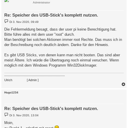
Administrator
Re: Speicher des USB-Stick's komplett nutzen.
B
Di 3. Nov 2020, 09:49
e
i
Die Fehlermeldung besagt, dass der user pi keine Berechtigung hat.
t
Bitte führe alles mit dem user "root" durch.
r
a
Man benötigt bei solchen Aktionen immer root Rechte. Das muss ich in
g
der Beschreibung noch deutlich ändern. Danke für den Hinweis.
Es gibt USB Sticks, von denen kann man nicht booten. Das sind aber
meist Ältere. Ich würde die Übertragung noch einmal veruchen. Wenn
möglich mit dem Windows Programm Win32DiskImager.
-----------------------------------------------------
Ulrich
. . . . . . . .
[ Admin ]
c
Hugo1234
Re: Speicher des USB-Stick's komplett nutzen.
B
Di 3. Nov 2020, 13:04
e
i
Moin,
t
r