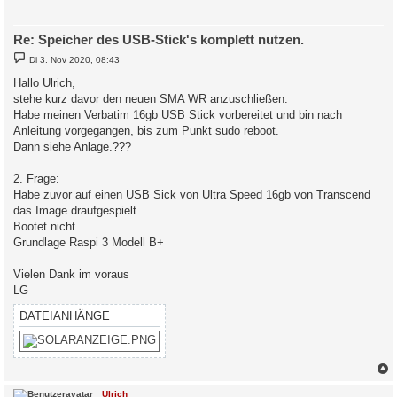
Re: Speicher des USB-Stick's komplett nutzen.
B
Di 3. Nov 2020, 08:43
e
i
Hallo Ulrich,
t
stehe kurz davor den neuen SMA WR anzuschließen.
r
a
Habe meinen Verbatim 16gb USB Stick vorbereitet und bin nach
g
Anleitung vorgegangen, bis zum Punkt sudo reboot.
Dann siehe Anlage.???
2. Frage:
Habe zuvor auf einen USB Sick von Ultra Speed 16gb von Transcend
das Image draufgespielt.
Bootet nicht.
Grundlage Raspi 3 Modell B+
Vielen Dank im voraus
LG
DATEIANHÄNGE
c
Ulrich