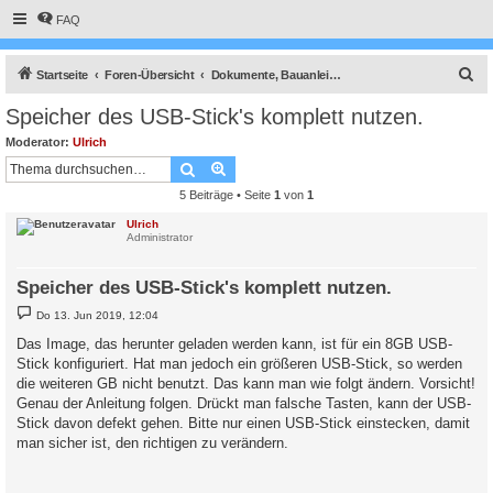
FAQ
S
Startseite
Foren-Übersicht
Dokumente, Bauanleitungen und How To's
u
Speicher des USB-Stick's komplett nutzen.
c
Moderator:
Ulrich
h
Suche
Erweiterte Suche
e
5 Beiträge • Seite
1
von
1
Ulrich
Administrator
Speicher des USB-Stick's komplett nutzen.
B
Do 13. Jun 2019, 12:04
e
i
Das Image, das herunter geladen werden kann, ist für ein 8GB USB-
t
Stick konfiguriert. Hat man jedoch ein größeren USB-Stick, so werden
r
a
die weiteren GB nicht benutzt. Das kann man wie folgt ändern. Vorsicht!
g
Genau der Anleitung folgen. Drückt man falsche Tasten, kann der USB-
Stick davon defekt gehen. Bitte nur einen USB-Stick einstecken, damit
man sicher ist, den richtigen zu verändern.