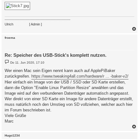
-----------------------------------------------------
Ulrich
. . . . . . . .
[ Admin ]
c
froema
Re: Speicher des USB-Stick's komplett nutzen.
B
Do 11. Jun 2020, 17:10
e
i
Wer einen Mac sein Eigen nennt kann auch auf ApplePiBaker
t
zurückgreifen.
https://www.tweaking4all.com/hardware/r ... -baker-v2/
r
a
Hier einfach ein Image von der USB / SSD oder SD Karte erstellen,
g
dann die Option "Enable Linux Partition Resize" anwählen und das
Image wird auf den verbundenen Datenträger automatisch angepasst.
Wer direkt von einer SD Karte ein Image für andere Datenträger erstellt,
muss natürlich noch den Umstieg von SD vollziehen, welcher auch hier
im Forum beschrieben ist.
Viele Grüße
Marc
c
Hugo1234