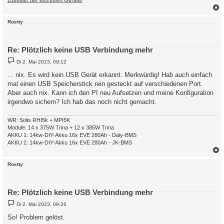
DBfelder der einzelnen Geräte!
c
Roetty
Re: Plötzlich keine USB Verbindung mehr
B
Di 2. Mai 2023, 09:12
e
i
... nix. Es wird kein USB Gerät erkannt. Merkwürdig! Hab auch einfach
t
mal einen USB Speicherstick rein gesteckt auf verschiedenen Port.
r
a
Aber auch nix. Kann ich den PI neu Aufsetzen und meine Konfiguration
g
irgendwo sichern? Ich hab das noch nicht gemacht.
WR: Solis RHI5k + MPI5K
Module: 14 x 375W Trina + 12 x 385W Trina
AKKU 1: 14kw-DIY-Akku 16x EVE 280Ah - Daly-BMS
AKKU 2: 14kw-DIY-Akku 16x EVE 280Ah - JK-BMS
c
Roetty
Re: Plötzlich keine USB Verbindung mehr
B
Di 2. Mai 2023, 09:26
e
i
So! Problem gelöst.
t