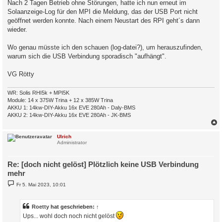
Nach 2 Tagen Betrieb ohne Störungen, hatte ich nun erneut im
g
Solaanzeige-Log für den MPI die Meldung, das der USB Port nicht
geöffnet werden konnte. Nach einem Neustart des RPI geht´s dann
wieder.
Wo genau müsste ich den schauen (log-datei?), um herauszufinden,
warum sich die USB Verbindung sporadisch "aufhängt".
VG Rötty
WR: Solis RHI5k + MPI5K
Module: 14 x 375W Trina + 12 x 385W Trina
AKKU 1: 14kw-DIY-Akku 16x EVE 280Ah - Daly-BMS
AKKU 2: 14kw-DIY-Akku 16x EVE 280Ah - JK-BMS
c
Ulrich
Administrator
Re: [doch nicht gelöst] Plötzlich keine USB Verbindung
mehr
B
Fr 5. Mai 2023, 10:01
e
i
t
r
Roetty
hat geschrieben:
↑
a
Ups... wohl doch noch nicht gelöst
g