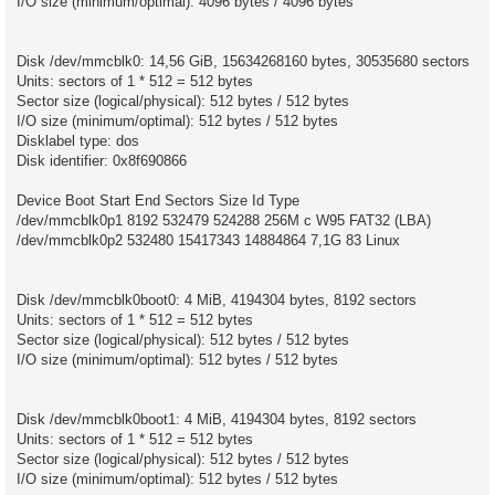
I/O size (minimum/optimal): 4096 bytes / 4096 bytes
Disk /dev/mmcblk0: 14,56 GiB, 15634268160 bytes, 30535680 sectors
Units: sectors of 1 * 512 = 512 bytes
Sector size (logical/physical): 512 bytes / 512 bytes
I/O size (minimum/optimal): 512 bytes / 512 bytes
Disklabel type: dos
Disk identifier: 0x8f690866
Device Boot Start End Sectors Size Id Type
/dev/mmcblk0p1 8192 532479 524288 256M c W95 FAT32 (LBA)
/dev/mmcblk0p2 532480 15417343 14884864 7,1G 83 Linux
Disk /dev/mmcblk0boot0: 4 MiB, 4194304 bytes, 8192 sectors
Units: sectors of 1 * 512 = 512 bytes
Sector size (logical/physical): 512 bytes / 512 bytes
I/O size (minimum/optimal): 512 bytes / 512 bytes
Disk /dev/mmcblk0boot1: 4 MiB, 4194304 bytes, 8192 sectors
Units: sectors of 1 * 512 = 512 bytes
Sector size (logical/physical): 512 bytes / 512 bytes
I/O size (minimum/optimal): 512 bytes / 512 bytes