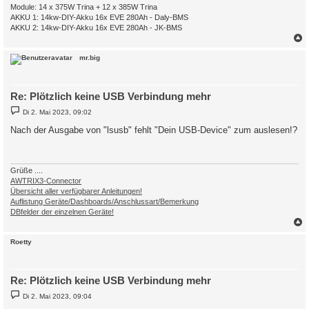
Module: 14 x 375W Trina + 12 x 385W Trina
AKKU 1: 14kw-DIY-Akku 16x EVE 280Ah - Daly-BMS
AKKU 2: 14kw-DIY-Akku 16x EVE 280Ah - JK-BMS
c
mr.big
Re: Plötzlich keine USB Verbindung mehr
B
Di 2. Mai 2023, 09:02
e
i
Nach der Ausgabe von "lsusb" fehlt "Dein USB-Device" zum auslesen!?
t
r
a
g
Grüße ....
AWTRIX3-Connector
Übersicht aller verfügbarer Anleitungen!
Auflistung Geräte/Dashboards/Anschlussart/Bemerkung
DBfelder der einzelnen Geräte!
c
Roetty
Re: Plötzlich keine USB Verbindung mehr
B
Di 2. Mai 2023, 09:04
e