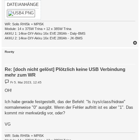
DATEIANHÄNGE
WR: Solis RHI5k + MPI5K
Module: 14 x 375W Trina + 12 x 385W Trina
AKKU 1: 14kw-DIY-Akku 16x EVE 280Ah - Daly-BMS
AKKU 2: 14kw-DIY-Akku 16x EVE 280Ah - JK-BMS
c
Roetty
Re: [doch nicht gelöst] Plötzlich keine USB Verbindung
mehr zum WR
B
Fr 5. Mai 2023, 12:45
e
i
OH!
t
r
a
Ich habe gerade festgestellt, das der Befehl: "ls /sys/class/hidraw"
g
normalerweise "0" ausgibt. Wenn der Fehler auftritt ist es aber "1". Das
kommt mir merkwürdig vor, oder?
VG
WR: Solis RHI5k + MPI5K