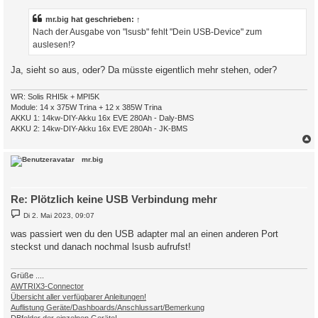
i
t
r
mr.big
hat geschrieben:
↑
a
Nach der Ausgabe von "lsusb" fehlt "Dein USB-Device" zum
g
auslesen!?
Ja, sieht so aus, oder? Da müsste eigentlich mehr stehen, oder?
WR: Solis RHI5k + MPI5K
Module: 14 x 375W Trina + 12 x 385W Trina
AKKU 1: 14kw-DIY-Akku 16x EVE 280Ah - Daly-BMS
AKKU 2: 14kw-DIY-Akku 16x EVE 280Ah - JK-BMS
c
mr.big
Re: Plötzlich keine USB Verbindung mehr
B
Di 2. Mai 2023, 09:07
e
i
was passiert wen du den USB adapter mal an einen anderen Port
t
steckst und danach nochmal lsusb aufrufst!
r
a
g
Grüße ....
AWTRIX3-Connector
Übersicht aller verfügbarer Anleitungen!
Auflistung Geräte/Dashboards/Anschlussart/Bemerkung