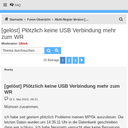
FAQ
S
Startseite
Foren-Übersicht
Multi-Regler-Version [ bis zu 6 Geräten an einem Raspberry Pi ]
u
[gelöst] Plötzlich keine USB Verbindung mehr
c
zum WR
h
Moderator:
Ulrich
e
Suche
Erweiterte Suche
1
2
3
Nächste
25 Beiträge
Roetty
[gelöst] Plötzlich keine USB Verbindung mehr zum
WR
B
Di 2. Mai 2023, 08:21
e
i
Moinsen zusammen,
t
r
a
ich habe seit gestern plötzlich Probleme meinen MPI5k auszulesen. Die
g
letzten Daten wurden um 14:35:11 Uhr in die Datenbank geschrieben
dann war schluss. Ich habe Neustarts versucht aber keine Besserung.