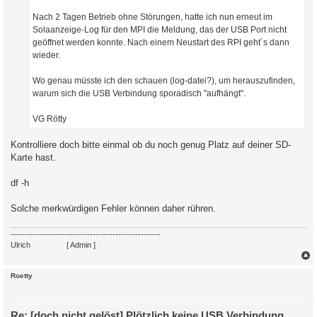
Nach 2 Tagen Betrieb ohne Störungen, hatte ich nun erneut im
Solaanzeige-Log für den MPI die Meldung, das der USB Port nicht
geöffnet werden konnte. Nach einem Neustart des RPI geht´s dann
wieder.
Wo genau müsste ich den schauen (log-datei?), um herauszufinden,
warum sich die USB Verbindung sporadisch "aufhängt".
VG Rötty
Kontrolliere doch bitte einmal ob du noch genug Platz auf deiner SD-
Karte hast.
df -h
Solche merkwürdigen Fehler können daher rühren.
-----------------------------------------------------
Ulrich
. . . . . . . .
[ Admin ]
c
Roetty
Re: [doch nicht gelöst] Plötzlich keine USB Verbindung