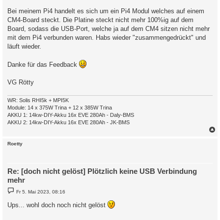
r
a
Bei meinem Pi4 handelt es sich um ein Pi4 Modul welches auf einem
g
CM4-Board steckt. Die Platine steckt nicht mehr 100%ig auf dem
Board, sodass die USB-Port, welche ja auf dem CM4 sitzen nicht mehr
mit dem Pi4 verbunden waren. Habs wieder "zusammengedrückt" und
läuft wieder.
Danke für das Feedback
VG Rötty
WR: Solis RHI5k + MPI5K
Module: 14 x 375W Trina + 12 x 385W Trina
AKKU 1: 14kw-DIY-Akku 16x EVE 280Ah - Daly-BMS
AKKU 2: 14kw-DIY-Akku 16x EVE 280Ah - JK-BMS
c
Roetty
Re: [doch nicht gelöst] Plötzlich keine USB Verbindung
mehr
B
Fr 5. Mai 2023, 08:16
e
i
Ups... wohl doch noch nicht gelöst
t
r
a