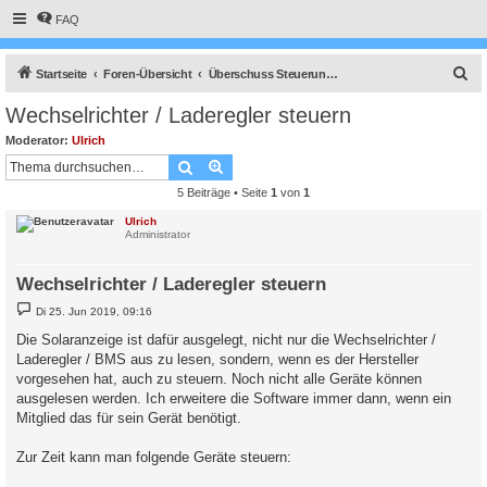
FAQ
S
Startseite
Foren-Übersicht
Überschuss Steuerung, Anlagenüberwachung, Anbindung an die Heizung, API Schnittstelle und vieles Andere mehr.
u
Wechselrichter / Laderegler steuern
c
Moderator:
Ulrich
h
Suche
Erweiterte Suche
e
5 Beiträge • Seite
1
von
1
Ulrich
Administrator
Wechselrichter / Laderegler steuern
B
Di 25. Jun 2019, 09:16
e
i
Die Solaranzeige ist dafür ausgelegt, nicht nur die Wechselrichter /
t
Laderegler / BMS aus zu lesen, sondern, wenn es der Hersteller
r
a
vorgesehen hat, auch zu steuern. Noch nicht alle Geräte können
g
ausgelesen werden. Ich erweitere die Software immer dann, wenn ein
Mitglied das für sein Gerät benötigt.
Zur Zeit kann man folgende Geräte steuern: