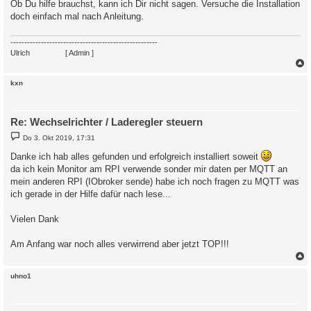
Ob Du hilfe brauchst, kann ich Dir nicht sagen. Versuche die Installation
doch einfach mal nach Anleitung.
-----------------------------------------------------
Ulrich
. . . . . . . .
[ Admin ]
c
kxn
Re: Wechselrichter / Laderegler steuern
B
Do 3. Okt 2019, 17:31
e
i
Danke ich hab alles gefunden und erfolgreich installiert soweit
t
da ich kein Monitor am RPI verwende sonder mir daten per MQTT an
r
a
mein anderen RPI (IObroker sende) habe ich noch fragen zu MQTT was
g
ich gerade in der Hilfe dafür nach lese...
Vielen Dank
Am Anfang war noch alles verwirrend aber jetzt TOP!!!
c
uhno1