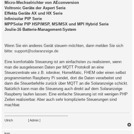
Micro-Wechselrichter von AEconversion
Voltronic Geräte der Axpert Serie
Effekta Geräte AX und HX Serie
Infinisolar PIP Serie
MPPSolar PIP HSP/MSP, MS/MSX und MPI Hybrid Serie
Joulie-16 Batterie-Management-System
Wenn Sie ein anderes Gerät steuern möchten, dann melden Sie sich
bitte:
support@solaranzeige.de
Eine komfortable Steuerung ist am einfachsten zu realisieren, wenn
man die ausgelesenen Daten per MQTT Protokoll an eine
Steuerzentrale wie z.B. iobroker, HomeMatic, FHEM oder einen selbst
programmierten Raspberry Pi sendet, dort die Daten verarbeitet und
dann die Steuerbefehle zurück über MQTT an die Solaranzeige schickt.
Natürlich kann man die Steuerung auch direkt auf dem Solaranzeige
Raspberry laufen lassen. Eine einfache Steuerung ist mit wenigen PHP
Zeilen realisierbar. Aber auch sehr komplizierte Steuerungen sind
machbar.
-----------------------------------------------------
Ulrich
. . . . . . . .
[ Admin ]
c
kxn