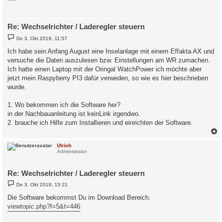
Re: Wechselrichter / Laderegler steuern
B
Do 3. Okt 2019, 11:57
e
i
Ich habe sein Anfang August eine Inselanlage mit einem Effakta AX und
t
versuche die Daten auszulesen bzw. Einstellungen am WR zumachen.
r
a
Ich hatte einen Laptop mit der Oringal WatchPower ich möchte aber
g
jetzt mein Raspyberry PI3 dafür verweden, so wie es hier beschrieben
wurde.
1. Wo bekommen ich die Software her?
in der Nachbauanleitung ist keinLink irgendwo.
2. brauche ich Hilfe zum Installieren und einrichten der Software.
c
Ulrich
Administrator
Re: Wechselrichter / Laderegler steuern
B
Do 3. Okt 2019, 15:21
e
i
Die Software bekommst Du im Download Bereich.
t
viewtopic.php?f=5&t=446
r
a
g