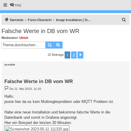
FAQ
S
Startseite
Foren-Übersicht
Image Installation [ Single-Regler Version ]
u
Falsche Werte in DB vom WR
c
Moderator:
Ulrich
h
Suche
Erweiterte Suche
e
1
2
Nächste
20 Beiträge
acsolar
Falsche Werte in DB vom WR
B
Do 11. Mai 2023, 11:20
e
i
Hallo,
t
poste hier da es kein Multireglerproblem oder MQTT Problem ist.
r
a
g
Habe eine neue Installation und bekomme falsche Werte in die
Datenbank und somit in Grafana angezeigt.
Hier ein Beispiel der letzten 30 Minuten: