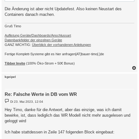
Die Änderung ist aber nicht Updatefest. Also keinen Neustart des
Containers danach machen.
Gruß Timo
Auflistung Geräte/Dashboards/Anschlussart
Datenbankfelder der einzelnen Geräte
GANZ WICHTIG:
Überblick der vorhandenen Anleitungen
Fertige Komplett-Systeme gibt es hier anfragen[AT]bauer-timo[.]de
Tibber Invite
(100% Öko-Strom + 50€ Bonus)
c
kgeipel
Re: Falsche Werte in DB vom WR
B
Di 23. Mai 2023, 12:04
e
i
Hey Timo, danke für die Antwort, aber das einzige, was ich damit
t
bewirke, ist, dass lediglich das WR Modell nicht mehr ausgelesen und
r
a
geloggt wird
g
Ich habe stattdessen in Zeile 147 folgenden Block eingebaut: