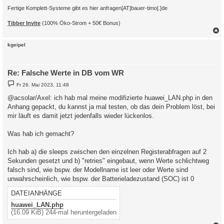
Fertige Komplett-Systeme gibt es hier anfragen[AT]bauer-timo[.]de
Tibber Invite
(100% Öko-Strom + 50€ Bonus)
c
kgeipel
Re: Falsche Werte in DB vom WR
B
Fr 26. Mai 2023, 11:48
e
i
@acsolar/Axel: ich hab mal meine modifizierte huawei_LAN.php in den
t
Anhang gepackt, du kannst ja mal testen, ob das dein Problem löst, bei
r
a
mir läuft es damit jetzt jedenfalls wieder lückenlos.
g
Was hab ich gemacht?
Ich hab a) die sleeps zwischen den einzelnen Registerabfragen auf 2
Sekunden gesetzt und b) "retries" eingebaut, wenn Werte schlichtweg
falsch sind, wie bspw. der Modellname ist leer oder Werte sind
unwahrscheinlich, wie bspw. der Batterieladezustand (SOC) ist 0
DATEIANHÄNGE
huawei_LAN.php
(16.09 KiB) 244-mal heruntergeladen