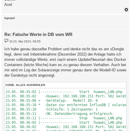
Axel
c
kgeipel
Re: Falsche Werte in DB vom WR
B
Di 23. Mai 2023, 09:55
e
i
Ich habe genau dasselbe Problem und denke nicht das es am sDongle
t
liegt, denn seit Inbetriebnahme (Dezember 2022) der Anlage hatte ich
r
a
immer vollständige Werte, erst nach einem Update/Neustart des Docker
g
Containers (letzte Woche) kam es zu genau diesem Verhalten. Auch bei
mir wird im Log der Solaranzeige immer genau dann die Modell-ID sowie
der Gerätetyp nicht angezeigt.
CODE:
ALLES AUSWÄHLEN
23.05. 08:35:02 |----------------   Start  huawei_LAN.php  --
23.05. 08:35:02    -Huawei: 192.168.100.151 Port: 502 GeräteID
23.05. 08:35:06 >  -Gerätetyp:   Modell ID: 0

23.05. 08:35:10 *  -Daten zur entfernten InfluxDB [ solaranzei
23.05. 08:35:10    -Schleife: 1 Zeitspanne: 1

23.05. 08:35:11    -OK. Datenübertragung erfolgreich.

23.05. 08:35:11 |----------------   Stop   huawei_LAN.php    
23.05. 08:36:02 |----------------   Start  huawei_LAN.php  --
23.05. 08:36:02    -Huawei: 192.168.100.151 Port: 502 GeräteID