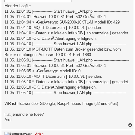
Hier der Logfile
11.05. 11:04:01 |---------------- Start huawei_LAN.php -----------------------------
11.05. 11:04:01 -Huawei: 10.0.0.81 Port: 502 GerÃ¤teID: 1
11.05. 11:04:04 > -GerÃ¤tetyp: SUN2000-10KTL-M Modell ID: 429
11.05. 11:04:10 -MQTT Daten zum [ 10.0.0.91 ] senden.
11.05. 11:04:10 * -Daten zur lokalen InfluxDB [ solaranzeige ] gesendet.
11.05. 11:04:10 -OK. DatenÃ¼bertragung erfolgreich.
11.05. 11:04:10 |---------------- Stop huawei_LAN.php ---------------------------
11.05. 11:04:10 MQT-MQTT Daten zum Broker gesendet bzw. vom
Broker empfangen. Adresse: 10.0.0.91 Port: 1883
11.05. 11:05:01 |---------------- Start huawei_LAN.php -----------------------------
11.05. 11:05:01 -Huawei: 10.0.0.81 Port: 502 GerÃ¤teID: 1
11.05. 11:05:05 > -GerÃ¤tetyp: Modell ID: 0
11.05. 11:05:10 -MQTT Daten zum [ 10.0.0.91 ] senden.
11.05. 11:05:10 * -Daten zur lokalen InfluxDB [ solaranzeige ] gesendet.
11.05. 11:05:10 -OK. DatenÃ¼bertragung erfolgreich.
11.05. 11:05:10 |---------------- Stop huawei_LAN.php ---------------------------
WR ist Huawei über SDongle, Raspi4 neues Image (32 und 64bit)
Hat jemand eine Idee?
Axel
c
Ulrich