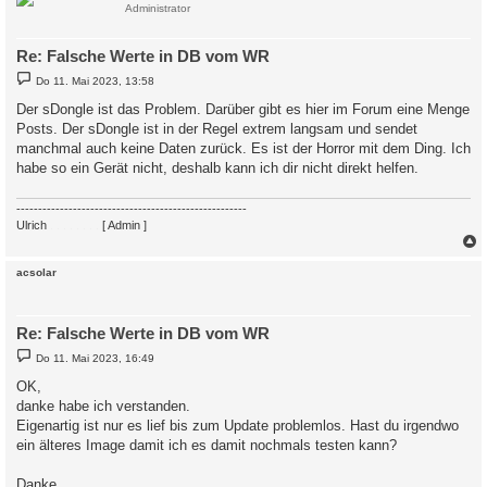
Administrator
Re: Falsche Werte in DB vom WR
B
Do 11. Mai 2023, 13:58
e
i
Der sDongle ist das Problem. Darüber gibt es hier im Forum eine Menge
t
Posts. Der sDongle ist in der Regel extrem langsam und sendet
r
a
manchmal auch keine Daten zurück. Es ist der Horror mit dem Ding. Ich
g
habe so ein Gerät nicht, deshalb kann ich dir nicht direkt helfen.
-----------------------------------------------------
Ulrich
. . . . . . . .
[ Admin ]
c
acsolar
Re: Falsche Werte in DB vom WR
B
Do 11. Mai 2023, 16:49
e
i
OK,
t
danke habe ich verstanden.
r
a
Eigenartig ist nur es lief bis zum Update problemlos. Hast du irgendwo
g
ein älteres Image damit ich es damit nochmals testen kann?
Danke