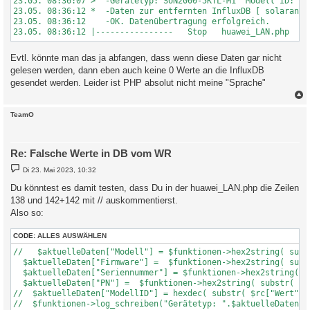
23.05. 08:36:07 >  -Gerätetyp: SUN2000-5KTL-M1  Modell ID: 426
23.05. 08:36:12 *  -Daten zur entfernten InfluxDB [ solaranzei
23.05. 08:36:12    -OK. Datenübertragung erfolgreich.

23.05. 08:36:12 |----------------   Stop   huawei_LAN.php    
Evtl. könnte man das ja abfangen, dass wenn diese Daten gar nicht
gelesen werden, dann eben auch keine 0 Werte an die InfluxDB
gesendet werden. Leider ist PHP absolut nicht meine "Sprache"
c
TeamO
Re: Falsche Werte in DB vom WR
B
Di 23. Mai 2023, 10:32
e
i
Du könntest es damit testen, dass Du in der huawei_LAN.php die Zeilen
t
138 und 142+142 mit // auskommentierst.
r
a
Also so:
g
CODE:
ALLES AUSWÄHLEN
//   $aktuelleDaten["Modell"] = $funktionen->hex2string( subs
  $aktuelleDaten["Firmware"] =  $funktionen->hex2string( subs
  $aktuelleDaten["Seriennummer"] = $funktionen->hex2string( s
  $aktuelleDaten["PN"] =  $funktionen->hex2string( substr( $rc
//  $aktuelleDaten["ModellID"] = hexdec( substr( $rc["Wert"], 
//  $funktionen->log_schreiben("Gerätetyp: ".$aktuelleDaten["