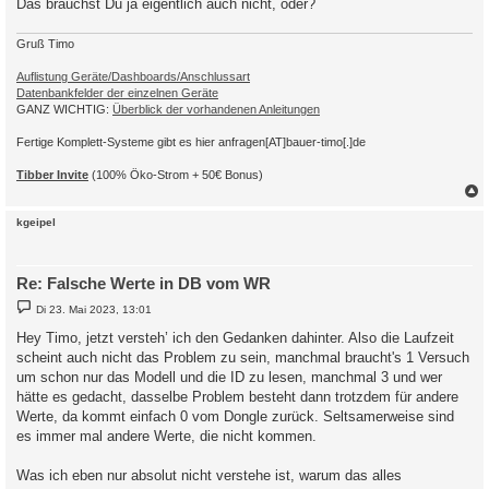
Das brauchst Du ja eigentlich auch nicht, oder?
Gruß Timo
Auflistung Geräte/Dashboards/Anschlussart
Datenbankfelder der einzelnen Geräte
GANZ WICHTIG:
Überblick der vorhandenen Anleitungen
Fertige Komplett-Systeme gibt es hier anfragen[AT]bauer-timo[.]de
Tibber Invite
(100% Öko-Strom + 50€ Bonus)
c
kgeipel
Re: Falsche Werte in DB vom WR
B
Di 23. Mai 2023, 13:01
e
i
Hey Timo, jetzt versteh’ ich den Gedanken dahinter. Also die Laufzeit
t
scheint auch nicht das Problem zu sein, manchmal braucht's 1 Versuch
r
a
um schon nur das Modell und die ID zu lesen, manchmal 3 und wer
g
hätte es gedacht, dasselbe Problem besteht dann trotzdem für andere
Werte, da kommt einfach 0 vom Dongle zurück. Seltsamerweise sind
es immer mal andere Werte, die nicht kommen.
Was ich eben nur absolut nicht verstehe ist, warum das alles