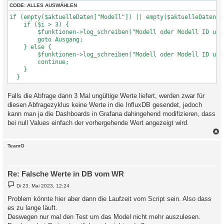
CODE:
ALLES AUSWÄHLEN
if (empty($aktuelleDaten["Modell"]) || empty($aktuelleDaten["M
    if ($i > 3) {

    	$funktionen->log_schreiben("Modell oder Modell ID ungültig, überspringe Zyklus. ",">  ",5);

    	goto Ausgang;

    } else {

    	$funktionen->log_schreiben("Modell oder Modell ID ungültig, wiederhole Abfrage. ",">  ",5);

    	continue;

    }

Falls die Abfrage dann 3 Mal ungültige Werte liefert, werden zwar für
diesen Abfragezyklus keine Werte in die InfluxDB gesendet, jedoch
kann man ja die Dashboards in Grafana dahingehend modifizieren, dass
bei null Values einfach der vorhergehende Wert angezeigt wird.
c
TeamO
Re: Falsche Werte in DB vom WR
B
Di 23. Mai 2023, 12:24
e
i
Problem könnte hier aber dann die Laufzeit vom Script sein. Also dass
t
es zu lange läuft.
r
a
Deswegen nur mal den Test um das Model nicht mehr auszulesen.
g