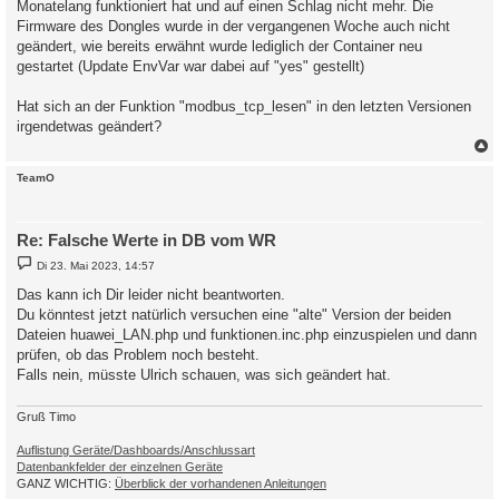
Monatelang funktioniert hat und auf einen Schlag nicht mehr. Die
Firmware des Dongles wurde in der vergangenen Woche auch nicht
geändert, wie bereits erwähnt wurde lediglich der Container neu
gestartet (Update EnvVar war dabei auf "yes" gestellt)
Hat sich an der Funktion "modbus_tcp_lesen" in den letzten Versionen
irgendetwas geändert?
c
TeamO
Re: Falsche Werte in DB vom WR
B
Di 23. Mai 2023, 14:57
e
i
Das kann ich Dir leider nicht beantworten.
t
Du könntest jetzt natürlich versuchen eine "alte" Version der beiden
r
a
Dateien huawei_LAN.php und funktionen.inc.php einzuspielen und dann
g
prüfen, ob das Problem noch besteht.
Falls nein, müsste Ulrich schauen, was sich geändert hat.
Gruß Timo
Auflistung Geräte/Dashboards/Anschlussart
Datenbankfelder der einzelnen Geräte
GANZ WICHTIG:
Überblick der vorhandenen Anleitungen