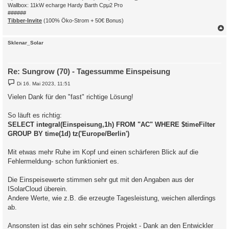
Wallbox: 11kW echarge Hardy Barth Cpμ2 Pro
######
Tibber-Invite
(100% Öko-Strom + 50€ Bonus)
c
Sklenar_Solar
Re: Sungrow (70) - Tagessumme Einspeisung
B
Di 16. Mai 2023, 11:51
e
i
Vielen Dank für den "fast" richtige Lösung!
t
r
a
So läuft es richtig:
g
SELECT integral(Einspeisung,1h) FROM "AC" WHERE $timeFilter
GROUP BY time(1d) tz('Europe/Berlin')
Mit etwas mehr Ruhe im Kopf und einen schärferen Blick auf die
Fehlermeldung- schon funktioniert es.
Die Einspeisewerte stimmen sehr gut mit den Angaben aus der
ISolarCloud überein.
Andere Werte, wie z.B. die erzeugte Tagesleistung, weichen allerdings
ab.
Ansonsten ist das ein sehr schönes Projekt - Dank an den Entwickler