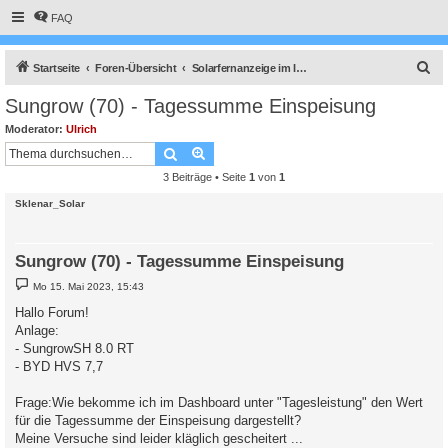
FAQ
S
Startseite
Foren-Übersicht
Solarfernanzeige im Internet mit vServer (virtuellem Server gemietet.)
u
Sungrow (70) - Tagessumme Einspeisung
c
Moderator:
Ulrich
h
Suche
Erweiterte Suche
e
3 Beiträge • Seite
1
von
1
Sklenar_Solar
Sungrow (70) - Tagessumme Einspeisung
B
Mo 15. Mai 2023, 15:43
e
i
Hallo Forum!
t
Anlage:
r
a
- SungrowSH 8.0 RT
g
- BYD HVS 7,7
Frage:Wie bekomme ich im Dashboard unter "Tagesleistung" den Wert
für die Tagessumme der Einspeisung dargestellt?
Meine Versuche sind leider kläglich gescheitert ...