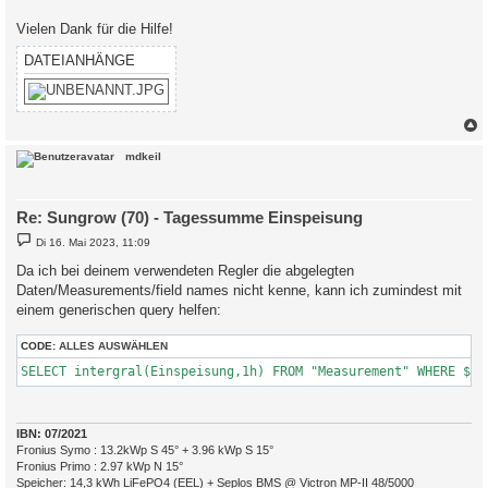
Vielen Dank für die Hilfe!
DATEIANHÄNGE
c
mdkeil
Re: Sungrow (70) - Tagessumme Einspeisung
B
Di 16. Mai 2023, 11:09
e
i
Da ich bei deinem verwendeten Regler die abgelegten
t
Daten/Measurements/field names nicht kenne, kann ich zumindest mit
r
a
einem generischen query helfen:
g
CODE:
ALLES AUSWÄHLEN
SELECT intergral(Einspeisung,1h) FROM "Measurement" WHERE $ti
IBN: 07/2021
Fronius Symo : 13.2kWp S 45° + 3.96 kWp S 15°
Fronius Primo : 2.97 kWp N 15°
Speicher: 14,3 kWh LiFePO4 (EEL) + Seplos BMS @ Victron MP-II 48/5000