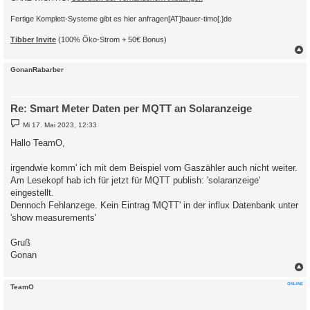
Fertige Komplett-Systeme gibt es hier anfragen[AT]bauer-timo[.]de
Tibber Invite
(100% Öko-Strom + 50€ Bonus)
c
GonanRabarber
Re: Smart Meter Daten per MQTT an Solaranzeige
B
Mi 17. Mai 2023, 12:33
e
i
Hallo TeamO,
t
r
a
irgendwie komm' ich mit dem Beispiel vom Gaszähler auch nicht weiter.
g
Am Lesekopf hab ich für jetzt für MQTT publish: 'solaranzeige'
eingestellt.
Dennoch Fehlanzege. Kein Eintrag 'MQTT' in der influx Datenbank unter
'show measurements'
Gruß
Gonan
c
ONLINE
TeamO