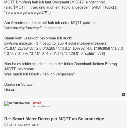
MQTT Empfang hab ich laut Dokument [MQ012] eingerichtet.
(also $MQTT = true; und auch ein Topic angegeben: $MQTTTopic[1] =
"solaranzeige/anzeige/1/#";)
Am Smartmeter-Lesekopf hab ich unter 'MQTT publish:'
'solaranzeige/anzeige/1' eingestellt.
Daten vom Lesekopf bekomme ich auch:
pi@solaranzeige:~ $ mosquitto_sub -t solaranzeige/anzeige/1
{"1.8.0":21768437,"2.8.0":628577,"3.8.1":109792,"4.8.1":9638587,"1.7.0
":0,"2.7.0":776,"3.7.0":0,"4.7.0":171,"1.128.0":0,"saldo":-776}
Nun ist es leider so, dass ich in der Influx Datenbank keinen Eintrag
‚MQTT‘ bekomme.
Was mach ich falsch / hab ich vergessen?
Danke im Voraus!
Gonan
c
Ulrich
Administrator
Re: Smart Meter Daten per MQTT an Solaranzeige
B
Mi 17. Mai 2023, 09:41
e