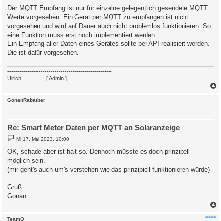
i
Der MQTT Empfang ist nur für einzelne gelegentlich gesendete MQTT
t
Werte vorgesehen. Ein Gerät per MQTT zu empfangen ist nicht
r
a
vorgesehen und wird auf Dauer auch nicht problemlos funktionieren. So
g
eine Funktion muss erst noch implementiert werden.
Ein Empfang aller Daten eines Gerätes sollte per API realisiert werden.
Die ist dafür vorgesehen.
-----------------------------------------------------
Ulrich
. . . . . . . .
[ Admin ]
c
GonanRabarber
Re: Smart Meter Daten per MQTT an Solaranzeige
B
Mi 17. Mai 2023, 10:00
e
i
OK, schade aber ist halt so. Dennoch müsste es doch prinzipell
t
möglich sein.
r
a
(mir geht's auch um's verstehen wie das prinzipiell funktionieren würde)
g
Gruß
Gonan
c
ONLINE
TeamO