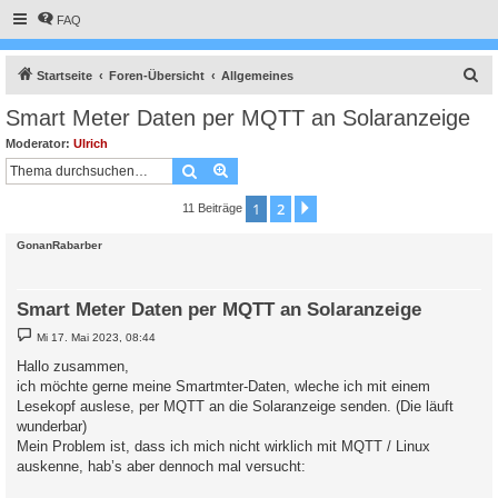
FAQ
S
Startseite
Foren-Übersicht
Allgemeines
u
Smart Meter Daten per MQTT an Solaranzeige
c
Moderator:
Ulrich
h
Suche
Erweiterte Suche
e
1
2
Nächste
11 Beiträge
GonanRabarber
Smart Meter Daten per MQTT an Solaranzeige
B
Mi 17. Mai 2023, 08:44
e
i
Hallo zusammen,
t
ich möchte gerne meine Smartmter-Daten, wleche ich mit einem
r
a
Lesekopf auslese, per MQTT an die Solaranzeige senden. (Die läuft
g
wunderbar)
Mein Problem ist, dass ich mich nicht wirklich mit MQTT / Linux
auskenne, hab’s aber dennoch mal versucht: