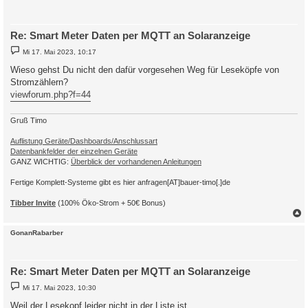
Re: Smart Meter Daten per MQTT an Solaranzeige
B
Mi 17. Mai 2023, 10:17
e
i
Wieso gehst Du nicht den dafür vorgesehen Weg für Leseköpfe von
t
Stromzählern?
r
a
viewforum.php?f=44
g
Gruß Timo
Auflistung Geräte/Dashboards/Anschlussart
Datenbankfelder der einzelnen Geräte
GANZ WICHTIG:
Überblick der vorhandenen Anleitungen
Fertige Komplett-Systeme gibt es hier anfragen[AT]bauer-timo[.]de
Tibber Invite
(100% Öko-Strom + 50€ Bonus)
c
GonanRabarber
Re: Smart Meter Daten per MQTT an Solaranzeige
B
Mi 17. Mai 2023, 10:30
e
i
Weil der Lesekopf leider nicht in der Liste ist.