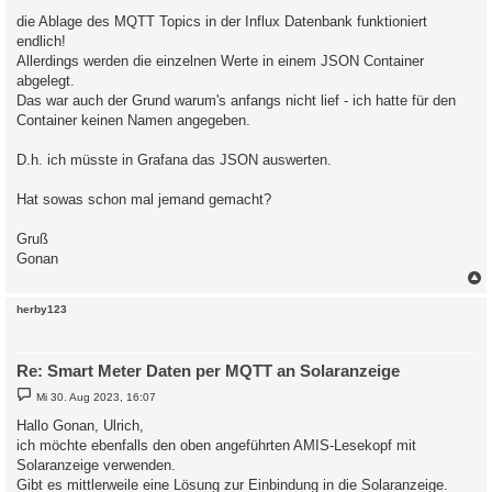
r
a
die Ablage des MQTT Topics in der Influx Datenbank funktioniert
g
endlich!
Allerdings werden die einzelnen Werte in einem JSON Container
abgelegt.
Das war auch der Grund warum's anfangs nicht lief - ich hatte für den
Container keinen Namen angegeben.
D.h. ich müsste in Grafana das JSON auswerten.
Hat sowas schon mal jemand gemacht?
Gruß
Gonan
c
herby123
Re: Smart Meter Daten per MQTT an Solaranzeige
B
Mi 30. Aug 2023, 16:07
e
i
Hallo Gonan, Ulrich,
t
ich möchte ebenfalls den oben angeführten AMIS-Lesekopf mit
r
a
Solaranzeige verwenden.
g
Gibt es mittlerweile eine Lösung zur Einbindung in die Solaranzeige.