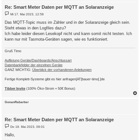
Re: Smart Meter Daten per MQTT an Solaranzeige
B
Mi 17. Mai 2023, 12:58
e
i
Das MQTT-Topic muss im Zähler und in der Solaranzeige gleich sein.
t
Steht etwas in den Logfiles dazu?
r
a
Ich habe leider diesen Lesekopf nicht und kann somit nicht testen. Ich
g
kann nur mit Tasmota-Geräten sagen, wie es funktioniert.
Gruß Timo
Auflistung Geräte/Dashboards/Anschlussart
Datenbankfelder der einzelnen Geräte
GANZ WICHTIG:
Überblick der vorhandenen Anleitungen
Fertige Komplett-Systeme gibt es hier anfragen[AT]bauer-timo[.]de
Tibber Invite
(100% Öko-Strom + 50€ Bonus)
c
GonanRabarber
Re: Smart Meter Daten per MQTT an Solaranzeige
B
Do 18. Mai 2023, 09:01
e
i
Hallo,
t