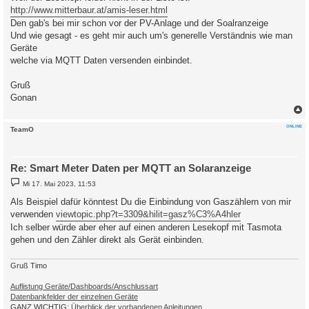
t
http://www.mitterbaur.at/amis-leser.html
r
a
Den gab's bei mir schon vor der PV-Anlage und der Soalranzeige
g
Und wie gesagt - es geht mir auch um's generelle Verständnis wie man
Geräte
welche via MQTT Daten versenden einbindet.
Gruß
Gonan
c
ONLINE
TeamO
Re: Smart Meter Daten per MQTT an Solaranzeige
B
Mi 17. Mai 2023, 11:53
e
i
Als Beispiel dafür könntest Du die Einbindung von Gaszählern von mir
t
verwenden
viewtopic.php?t=3309&hilit=gasz%C3%A4hler
r
a
Ich selber würde aber eher auf einen anderen Lesekopf mit Tasmota
g
gehen und den Zähler direkt als Gerät einbinden.
Gruß Timo
Auflistung Geräte/Dashboards/Anschlussart
Datenbankfelder der einzelnen Geräte
GANZ WICHTIG:
Überblick der vorhandenen Anleitungen