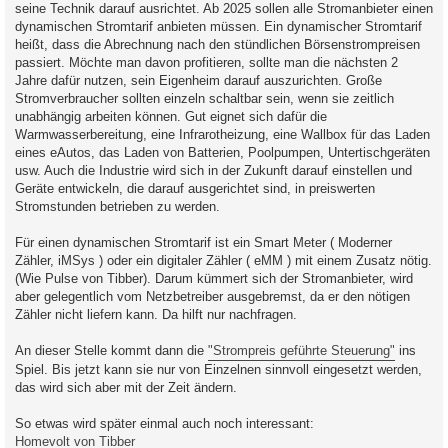
seine Technik darauf ausrichtet. Ab 2025 sollen alle Stromanbieter einen
dynamischen Stromtarif anbieten müssen. Ein dynamischer Stromtarif
heißt, dass die Abrechnung nach den stündlichen Börsenstrompreisen
passiert. Möchte man davon profitieren, sollte man die nächsten 2
Jahre dafür nutzen, sein Eigenheim darauf auszurichten. Große
Stromverbraucher sollten einzeln schaltbar sein, wenn sie zeitlich
unabhängig arbeiten können. Gut eignet sich dafür die
Warmwasserbereitung, eine Infrarotheizung, eine Wallbox für das Laden
eines eAutos, das Laden von Batterien, Poolpumpen, Untertischgeräten
usw. Auch die Industrie wird sich in der Zukunft darauf einstellen und
Geräte entwickeln, die darauf ausgerichtet sind, in preiswerten
Stromstunden betrieben zu werden.
Für einen dynamischen Stromtarif ist ein Smart Meter ( Moderner
Zähler, iMSys ) oder ein digitaler Zähler ( eMM ) mit einem Zusatz nötig.
(Wie Pulse von Tibber). Darum kümmert sich der Stromanbieter, wird
aber gelegentlich vom Netzbetreiber ausgebremst, da er den nötigen
Zähler nicht liefern kann. Da hilft nur nachfragen.
An dieser Stelle kommt dann die
"Strompreis geführte Steuerung"
ins
Spiel. Bis jetzt kann sie nur von Einzelnen sinnvoll eingesetzt werden,
das wird sich aber mit der Zeit ändern.
So etwas wird später einmal auch noch interessant:
Homevolt von Tibber