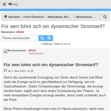
FAQ
S
Startseite
Foren-Übersicht
Wetterdaten, Börsenstrompreise, Solarprognose, Nachrichtendienst usw.
Börsenstrompreis Steuerung (Energiewende)
u
Für wen lohnt sich ein dynamischer Stromtarif?
c
Moderator:
Ulrich
h
Suche
Erweiterte Suche
e
1 Beitrag • Seite
1
von
1
Ulrich
Administrator
Für wen lohnt sich ein dynamischer Stromtarif?
B
Mi 1. Nov 2023, 11:26
e
i
Durch die zunehmende Erzeugung von Strom durch Sonne und Wind
t
steht die Energie nicht so gleichbleibend zur Verfügung, wie mit
r
a
Gaskraftwerken. Starke Schwankungen der Strommenge, die erzeugt
g
werden kann, ergibt auch eine starke Schwankung des Preises. Je
mehr erneuerbare Energien erzeugt werden, desto mehr schwankt auch
der Preis.
Diese Preisschwankungen kann man im Hause ausnutzen, wenn man