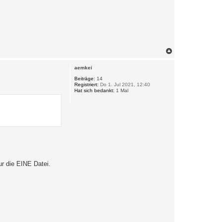
N
a
c
aemkei
h
o
Beiträge:
14
Registriert:
Do 1. Jul 2021, 12:40
b
Hat sich bedankt:
1 Mal
e
n
ur die EINE Datei.