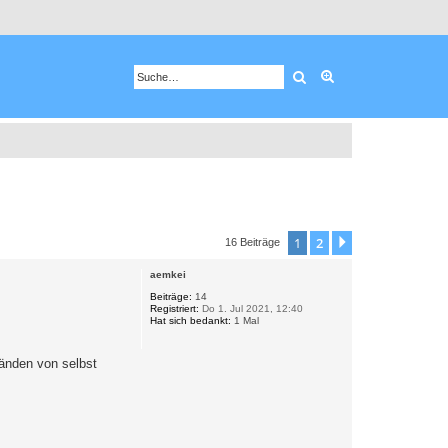
Suche
Erweiterte Suche
1
2
Nächste
16 Beiträge
aemkei
Beiträge:
14
Registriert:
Do 1. Jul 2021, 12:40
Hat sich bedankt:
1 Mal
tänden von selbst