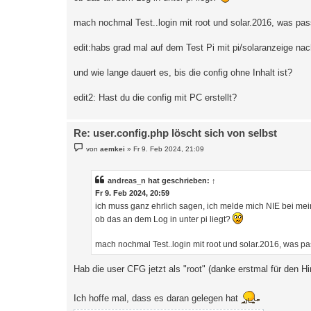
a
g
mach nochmal Test..login mit root und solar.2016, was pas
edit:habs grad mal auf dem Test Pi mit pi/solaranzeige nac
und wie lange dauert es, bis die config ohne Inhalt ist?
edit2: Hast du die config mit PC erstellt?
Re: user.config.php löscht sich von selbst
B
von
aemkei
»
Fr 9. Feb 2024, 21:09
e
i
t
r
andreas_n
hat geschrieben:
↑
a
Fr 9. Feb 2024, 20:59
g
ich muss ganz ehrlich sagen, ich melde mich NIE bei mei
ob das an dem Log in unter pi liegt?
mach nochmal Test..login mit root und solar.2016, was pa
Hab die user CFG jetzt als "root" (danke erstmal für den Hi
Ich hoffe mal, dass es daran gelegen hat