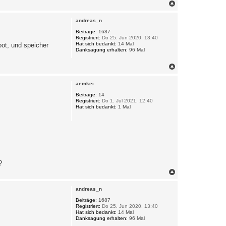
N
a
c
andreas_n
h
o
Beiträge:
1687
Registriert:
Do 25. Jun 2020, 13:40
b
Hat sich bedankt:
14 Mal
oot, und speicher
e
Danksagung erhalten:
96 Mal
n
N
a
c
aemkei
h
o
Beiträge:
14
Registriert:
Do 1. Jul 2021, 12:40
b
Hat sich bedankt:
1 Mal
e
n
?
N
a
c
andreas_n
h
o
Beiträge:
1687
Registriert:
Do 25. Jun 2020, 13:40
b
Hat sich bedankt:
14 Mal
e
Danksagung erhalten:
96 Mal
n