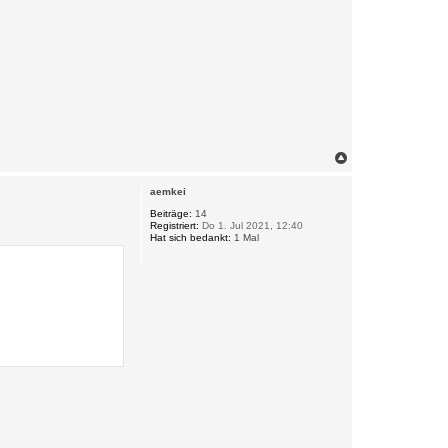
N
a
c
aemkei
h
o
Beiträge:
14
Registriert:
Do 1. Jul 2021, 12:40
b
Hat sich bedankt:
1 Mal
e
n