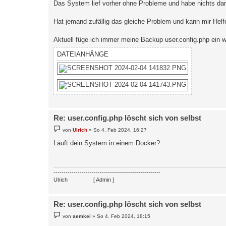
Das System lief vorher ohne Probleme und habe nichts dar
Hat jemand zufällig das gleiche Problem und kann mir Helf
Aktuell füge ich immer meine Backup user.config.php ein 
DATEIANHÄNGE
Re: user.config.php löscht sich von selbst
B
von
Ulrich
»
So 4. Feb 2024, 16:27
e
i
Läuft dein System in einem Docker?
t
r
a
g
-----------------------------------------------------
Ulrich
. . . . . . . .
[ Admin ]
Re: user.config.php löscht sich von selbst
B
von
aemkei
»
So 4. Feb 2024, 18:15
e
i