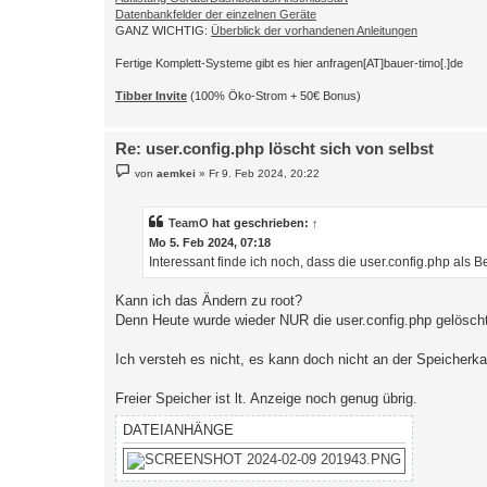
Datenbankfelder der einzelnen Geräte
GANZ WICHTIG:
Überblick der vorhandenen Anleitungen
Fertige Komplett-Systeme gibt es hier anfragen[AT]bauer-timo[.]de
Tibber Invite
(100% Öko-Strom + 50€ Bonus)
Re: user.config.php löscht sich von selbst
B
von
aemkei
»
Fr 9. Feb 2024, 20:22
e
i
t
r
TeamO
hat geschrieben:
↑
a
Mo 5. Feb 2024, 07:18
g
Interessant finde ich noch, dass die user.config.php als B
Kann ich das Ändern zu root?
Denn Heute wurde wieder NUR die user.config.php gelöscht
Ich versteh es nicht, es kann doch nicht an der Speicherka
Freier Speicher ist lt. Anzeige noch genug übrig.
DATEIANHÄNGE