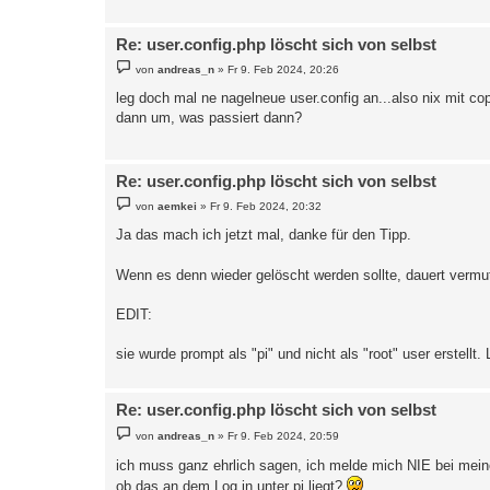
Re: user.config.php löscht sich von selbst
B
von
andreas_n
»
Fr 9. Feb 2024, 20:26
e
i
leg doch mal ne nagelneue user.config an...also nix mit cop
t
dann um, was passiert dann?
r
a
g
Re: user.config.php löscht sich von selbst
B
von
aemkei
»
Fr 9. Feb 2024, 20:32
e
i
Ja das mach ich jetzt mal, danke für den Tipp.
t
r
a
Wenn es denn wieder gelöscht werden sollte, dauert vermut
g
EDIT:
sie wurde prompt als "pi" und nicht als "root" user erstell
Re: user.config.php löscht sich von selbst
B
von
andreas_n
»
Fr 9. Feb 2024, 20:59
e
i
ich muss ganz ehrlich sagen, ich melde mich NIE bei mein
t
r
ob das an dem Log in unter pi liegt?