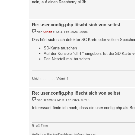
nein, auf einen Raspberry pi 3b.
t
r
a
g
Re: user.config.php löscht sich von selbst
B
von
Ulrich
»
So 4. Feb 2024, 20:04
e
i
Das hört sich nach defekter SC-Karte oder vollem Speicher
t
r
SD-Karte tauschen
a
g
Auf der Konsole "df -h" eingeben. Ist die SD-Karte
Das Netzteil mal tauschen.
-----------------------------------------------------
Ulrich
. . . . . . . .
[ Admin ]
Re: user.config.php löscht sich von selbst
B
von
TeamO
»
Mo 5. Feb 2024, 07:18
e
i
Interessant finde ich noch, dass die user.config.php als Be
t
r
a
g
Gruß Timo
Auflistung Geräte/Dashboards/Anschlussart