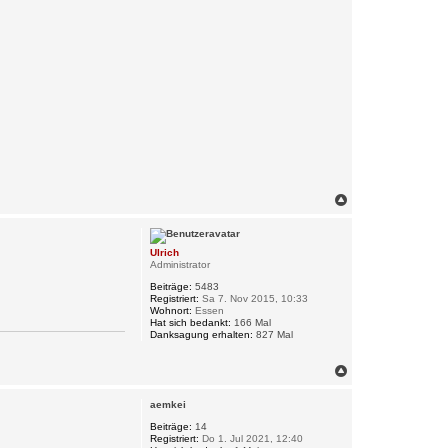
N
a
c
h
Ulrich
o
Administrator
b
e
Beiträge:
5483
n
Registriert:
Sa 7. Nov 2015, 10:33
Wohnort:
Essen
Hat sich bedankt:
166 Mal
Danksagung erhalten:
827 Mal
N
a
c
aemkei
h
o
Beiträge:
14
Registriert:
Do 1. Jul 2021, 12:40
b