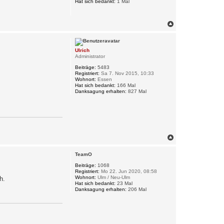
Hat sich bedankt:
1 Mal
e
n
N
a
c
h
Ulrich
o
Administrator
b
e
Beiträge:
5483
n
Registriert:
Sa 7. Nov 2015, 10:33
Wohnort:
Essen
Hat sich bedankt:
166 Mal
Danksagung erhalten:
827 Mal
N
a
c
TeamO
h
o
Beiträge:
1068
Registriert:
Mo 22. Jun 2020, 08:58
b
Wohnort:
Ulm / Neu-Ulm
h.
e
Hat sich bedankt:
23 Mal
n
Danksagung erhalten:
206 Mal