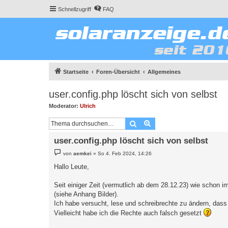
Schnellzugriff
FAQ
Startseite
Foren-Übersicht
Allgemeines
user.config.php löscht sich von selbst
Moderator:
Ulrich
Suche
Erweiterte Suche
user.config.php löscht sich von selbst
B
von
aemkei
»
So 4. Feb 2024, 14:26
e
i
Hallo Leute,
t
r
a
Seit einiger Zeit (vermutlich ab dem 28.12.23) wie schon i
g
(siehe Anhang Bilder).
Ich habe versucht, lese und schreibrechte zu ändern, dass
Vielleicht habe ich die Rechte auch falsch gesetzt